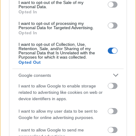
Γιατί ο Κουμπαράς έχει Σχήμα Γουρουνιού
consent section.
I want to opt-out of the Sale of my
Personal Data.
Opted In
Ιστορίες Ακέλα
,
Τεχνικές Δεξιότητες
Βαθμολογήθηκε με
0
από 5
Από το περιοδικό «FOCUS» Δευτέρα 21 Ιανουαρίου 2002 Το
I want to opt-out of processing my
Personal Data for Targeted Advertising.
γουρούνι ήταν ανέκαθεν σύμβολο αφθονίας και ευημερίας. Πριν
Opted In
από τη βιομηχανική
I want to opt-out of Collection, Use,
Retention, Sale, and/or Sharing of my
Η Βιαστική Βιολέτα
Personal Data that Is Unrelated with the
Purposes for which it was collected.
Opted Out
Ιστορίες Ακέλα
Βαθμολογήθηκε με
0
από 5
– Είναι καιρός ! …είπε η βιολέτα. – Καιρός για ποιο πράγμα; τη
Google consents
ρωτά το διπλανό δέντρο. – Να ανθίσουν
I want to allow Google to enable storage
related to advertising like cookies on web or
Ο Ανόητος Βασιλιάς
device identifiers in apps.
Ιστορίες Ακέλα
,
Κοινωνική Συνεργασία
I want to allow my user data to be sent to
Βαθμολογήθηκε με
0
από 5
Google for online advertising purposes.
παραδοσιακό παραμύθι από το Ιράν Μια φορά κι έναν καιρό, ήταν
ένας βασιλιάς που το μόνο που τον ενδιέφερε ήταν
I want to allow Google to send me