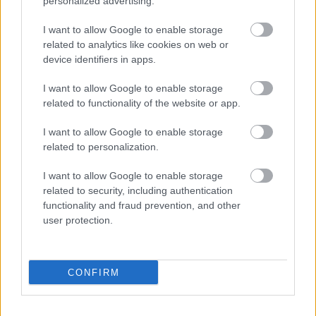
personalized advertising.
Οι Τέσσερις Εποχές
I want to allow Google to enable storage
Ιστορίες Ακέλα
related to analytics like cookies on web or
Βαθμολογήθηκε με
0
από 5
device identifiers in apps.
Ο γέρο-Χρόνος έχει τέσσερα παιδιά: την άνοιξη, το καλοκαίρι, το
φθινόπωρο και το χειμώνα. Τα τέσσερα αυτά παιδιά ονομάζονται
I want to allow Google to enable storage
εποχές
related to functionality of the website or app.
Ποκ ο Εξωγήινος
I want to allow Google to enable storage
related to personalization.
Ιστορίες Ακέλα
Βαθμολογήθηκε με
0
από 5
I want to allow Google to enable storage
Γιώργος Μασούρας μαθητής Δ’ δημοτικού Σ’ ένα μακρινό γαλαξία
related to security, including authentication
ζούσε ένας εξωγήινος που τον έλεγαν Ποκ. Δεν ήταν πιο ψηλός
functionality and fraud prevention, and other
user protection.
Τα Πέντε Δάχτυλα
Ιστορίες Ακέλα
,
Κοινωνική Συνεργασία
CONFIRM
Βαθμολογήθηκε με
0
από 5
Κάποτε τα Πέντε Δάχτυλα άρχισαν να μαλώνουν… για το ποιο
είναι το πιο δυνατό… Έβαλαν λοιπόν στοίχημα για το ποιο