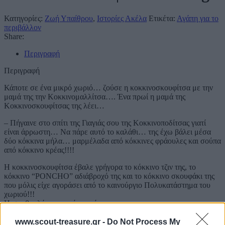
Κατηγορίες:
Ζωή Υπαίθρου
,
Ιστορίες Ακέλα
Ετικέτα:
Αγάπη για το
περιβάλλον
Share:
Περιγραφή
Περιγραφή
Κάποτε σε ένα μικρό χωριό… ζούσε η κοκκινοσκουφίτσα με την
μαμά της την Κοκκινομαλλίτσα…. Ένα πρωί η μαμά της
Κοκκινοσκουφίτσας της λέει…
– Πήγαινε στο σπίτι της Γιαγιάς σου της Κοκκινοποδίτσας γιατί
είναι άρρωστη… Να πάρε αυτό το καλάθι… της έχω βάλει μέσα
δύο κόκκινα μήλα… μαρμέλαδα από κόκκινες φράουλες και σούπα
από κόκκινο κρέας!!!!
Η κοκκινοσκουφίτσα έβαλε γρήγορα το κόκκινο τζιν της, το
κόκκινο “PONCHO” αδιάβροχό της και το κόκκινο σκουφάκι της
που μόλις είχε αγοράσει από το καινούργιο Πολυκατάστημα του
χωριού!!!
Η συμβουλή της μαμάς της ήταν…
– Πρόσεχε κοκκινοσκουφίτσα… στο δάσος υπάρχει ο κακός ο
λύκος… πρόσεχε μην σε πιάσει!!!”
www.scout-treasure.gr -
Do Not Process My