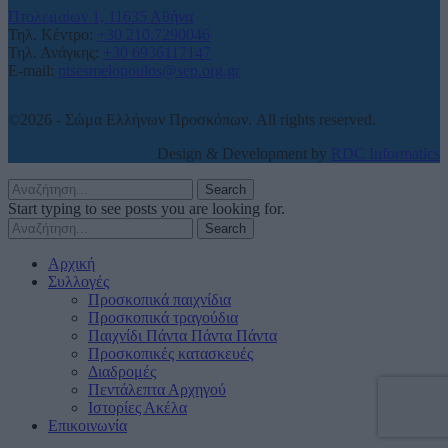
Πτολεμαίων 1, 11635 Αθήνα
Τηλ. Κέντρο:
+30 210.7290046
Τηλ. Ανάγκης:
+30 6936117147
E-mail:
ntsesmelopoulos@sep.org.gr
©2026 - Σώμα Ελλήνων Προσκόπων. All rights reserved.
Design & Development by
RDC Informatics
Search
Start typing to see posts you are looking for.
Search
Αρχική
Συλλογές
Προσκοπικά παιχνίδια
Προσκοπικά τραγούδια
Παιχνίδι Πάντα Πάντα Πάντα
Προσκοπικές κατασκευές
Διαδρομές
Πεντάλεπτα Αρχηγού
Ιστορίες Ακέλα
Επικοινωνία