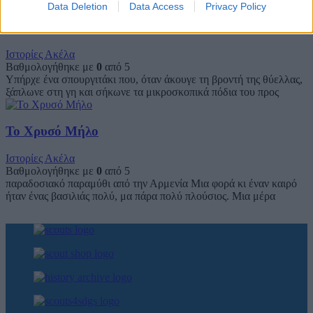
Data Deletion
Data Access
Privacy Policy
Το Σπουργίτι στην Καταιγίδα
Ιστορίες Ακέλα
Βαθμολογήθηκε με
0
από 5
Υπήρχε ένα σπουργιτάκι που, όταν άκουγε τη βροντή της θύελλας,
ξάπλωνε στη γη και σήκωνε τα μικροσκοπικά πόδια του προς
Το Χρυσό Μήλο
Ιστορίες Ακέλα
Βαθμολογήθηκε με
0
από 5
παραδοσιακό παραμύθι από την Αρμενία Μια φορά κι έναν καιρό
ήταν ένας βασιλιάς πολύ, μα πάρα πολύ πλούσιος. Μια μέρα