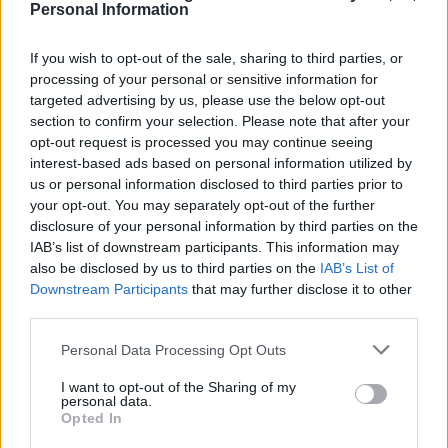
Personal Information
Δρόμο παίρνει… δρόμο αφήνει η κοκκινοσκουφίτσα… μα όταν
έφτασε στο δάσος… έμεινε με ανοιχτό το στόμα… ούτε δάσος
If you wish to opt-out of the sale, sharing to third parties, or
υπήρχε πια… ούτε λουλούδια… ούτε τα αγαπημένα της ζωάκια…
processing of your personal or sensitive information for
το δάσος ήταν καμένο και παντού υπήρχαν στάχτες και καμένα
δέντρα… Πόσο στενοχωρήθηκε…
targeted advertising by us, please use the below opt-out
section to confirm your selection. Please note that after your
Συνέχισε απογοητευμένη ώσπου έφτασε στο σπίτι της γιαγιάς
opt-out request is processed you may continue seeing
της… Κόντεψε να λιποθυμήσει όταν είδε το σπίτι καμένο και
interest-based ads based on personal information utilized by
κατεστραμμένο… ούτε η γιαγιά ήταν εκεί ούτε κανείς… Μόνο ένα
us or personal information disclosed to third parties prior to
μήνυμα υπήρχε στην πόρτα που έγραφε τα εξής:
your opt-out. You may separately opt-out of the further
“ΔΕΝ ΜΠΟΡΟΥΜΕ ΝΑ ΜΕΙΝΟΥΜΕ ΑΛΛΟ ΣΕ ΑΥΤΟ ΤΟ
disclosure of your personal information by third parties on the
ΜΕΡΟΣ… ΟΙ ΑΝΘΡΩΠΟΙ ΤΟ ΕΚΑΨΑΝ ΚΑΙ ΤΟ ΓΕΜΙΣΑΝ
IAB’s list of downstream participants. This information may
ΣΚΟΥΠΙΔΙΑ… ΠΑΜΕ ΝΑ ΖΗΣΟΥΜΕ ΑΛΛΟΥ… ΣΕ ΕΝΑ
also be disclosed by us to third parties on the
IAB’s List of
ΜΕΡΟΣ ΦΥΣΙΚΟ ΚΑΙ ΥΓΕΙΕΣ!!!”
Downstream Participants
that may further disclose it to other
Υπογραφή: ΓΙΑΓΙΑ ΚΑΙ ΛΥΚΟΣ
third parties.
ΠΙΣΩ ΣΕ Ιστορίες Ακέλα
Please note that this website/app uses one or more Google
Personal Data Processing Opt Outs
Σχετικά προϊόντα
services and may gather and store information including but
not limited to your visit or usage behaviour. You may click to
I want to opt-out of the Sharing of my
personal data.
grant or deny consent to Google and its third-party tags to
Opted In
use your data for below specified purposes in below Google