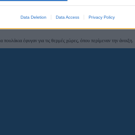
 φωτιά ήταν μικρή, τα ζώα δεν έκαναν
Data Deletion
Data Access
Privacy Policy
 πουλάκια έφυγαν για τις θερμές χώρες, όπου περίμεναν την άνοιξη.