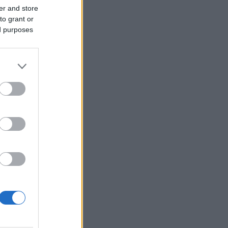
er and store
to grant or
ed purposes
μηχανική