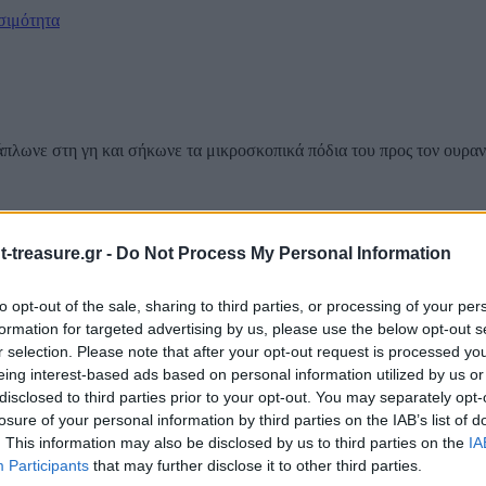
σιμότητα
άπλωνε στη γη και σήκωνε τα μικροσκοπικά πόδια του προς τον ουραν
τησε το σπουργιτάκι. Σηκώνω τα πόδια μου για να συγκρατήσω τον ου
-treasure.gr -
Do Not Process My Personal Information
ό;! ρώτησε με απορία και ειρωνεία η αλεπού.
to opt-out of the sale, sharing to third parties, or processing of your per
 να συγκρατήσει, απάντησε το σπουργίτι.
formation for targeted advertising by us, please use the below opt-out s
r selection. Please note that after your opt-out request is processed y
eing interest-based ads based on personal information utilized by us or
disclosed to third parties prior to your opt-out. You may separately opt-
losure of your personal information by third parties on the IAB’s list of
. This information may also be disclosed by us to third parties on the
IA
Participants
that may further disclose it to other third parties.