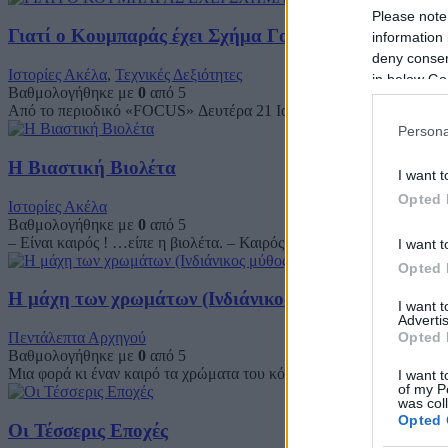
Please note
Γιατί ο Κουμπαράς έχει Σχήμα Γουρουνιού
information 
deny consent
Ιστορίες Ακέλα
,
Τεχνικές Δεξιότητες
in below Go
Βαθμολογήθηκε με
0
από 5
Από το περιοδικό «FOCUS» Δευτέρα 21 Ιανουαρίου 2002 Το γουρούν
Persona
Η Βιαστική Βιολέτα
I want t
Opted 
Ιστορίες Ακέλα
Βαθμολογήθηκε με
0
από 5
– Είναι καιρός ! …είπε η βιολέτα. – Καιρός για ποιο πράγμα; τη ρωτ
I want t
Opted 
Η μάχη των χρωμάτων (Ινδιάνικος μύθος)
I want 
Advertis
Πεντάλεπτα Αρχηγού
Opted 
Βαθμολογήθηκε με
0
από 5
Μια φορά κι έναν καιρό τα χρώματα του κόσμου άρχισαν να τσακώνο
I want t
of my P
was col
Opted 
Οι Τέσσερις Εποχές