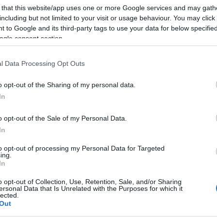
 that this website/app uses one or more Google services and may gath
including but not limited to your visit or usage behaviour. You may click 
 to Google and its third-party tags to use your data for below specifi
ogle consent section.
ι ήταν ανέκαθεν σύμβολο αφθονίας και ευημερίας. Πριν από τη βιο
l Data Processing Opt Outs
o opt-out of the Sharing of my personal data.
In
ά το διπλανό δέντρο. – Να ανθίσουν
o opt-out of the Sale of my Personal Data.
In
to opt-out of processing my Personal Data for Targeted
ing.
In
νται. Όλα υποστήριζαν πως ήταν τα καλύτερα, τα πιο
o opt-out of Collection, Use, Retention, Sale, and/or Sharing
ersonal Data that Is Unrelated with the Purposes for which it
lected.
Out