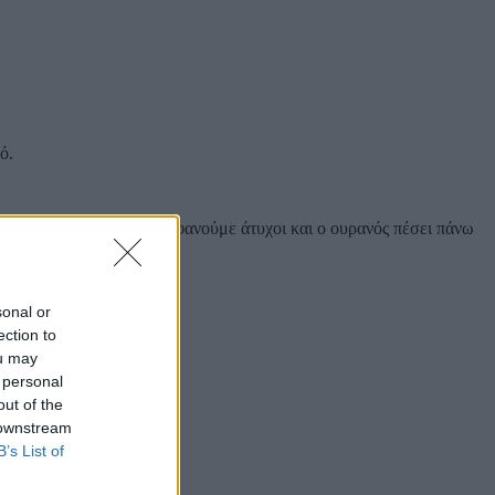
ό.
ρανό, σε περίπτωση που φανούμε άτυχοι και ο ουρανός πέσει πάνω
sonal or
ection to
ou may
 personal
out of the
 downstream
B’s List of