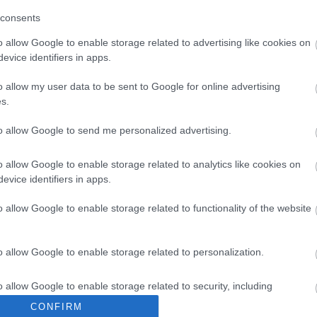
consents
θινόπωρο και το χειμώνα. Τα τέσσερα αυτά παιδιά ονομάζονται εποχές
o allow Google to enable storage related to advertising like cookies on
evice identifiers in apps.
o allow my user data to be sent to Google for online advertising
s.
to allow Google to send me personalized advertising.
 μεγάλο δάσος όλα τα πλάσματά Του. Θα έδινε
o allow Google to enable storage related to analytics like cookies on
evice identifiers in apps.
o allow Google to enable storage related to functionality of the website
 καλαμπόκι. Κάθε χρόνο κέρδιζε το πρώτο βραβείο για το καλύτερο κ
o allow Google to enable storage related to personalization.
o allow Google to enable storage related to security, including
cation functionality and fraud prevention, and other user protection.
CONFIRM