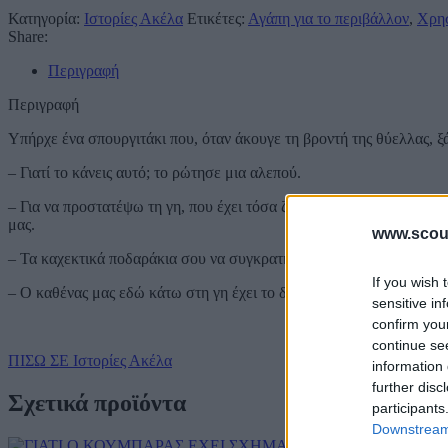
Κατηγορία:
Ιστορίες Ακέλα
Ετικέτες:
Αγάπη για το περιβάλλον
,
Χρη
Share:
Περιγραφή
Περιγραφή
Υπήρχε ένα σπουργιτάκι που, όταν άκουγε τη βροντή της θύελλας, ξ
– Γιατί το κάνεις αυτό; το ρώτησε μια αλεπού.
– Για να προστατέψω τη γη, που έχει τόσα ζωντανά πλάσματα! απάν
μας.
www.scout
– Τα καχεκτικά ποδαράκια σου να συγκρατήσουν τον απέραντο ουραν
If you wish 
– Ο καθένας μας εδώ κάτω στη γη έχει το δικό του κομμάτι ουρανού
sensitive in
confirm you
continue se
ΠΙΣΩ ΣΕ Ιστορίες Ακέλα
information 
further disc
Σχετικά προϊόντα
participants
Downstream 