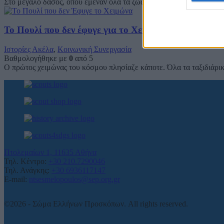
Στο μεγάλο δάσος, όπου έμεναν όλα τα ζώα, πήρε μία φωτιά. Όταν η
Το Πουλί που δεν έφυγε για το Χειμώνα
Ιστορίες Ακέλα
,
Κοινωνική Συνεργασία
Βαθμολογήθηκε με
0
από 5
Ο πρώτος χειμώνας του κόσμου πλησίαζε κάποτε. Όλα τα ταξιδιάρικα
Πτολεμαίων 1, 11635 Αθήνα
Τηλ. Κέντρο:
+30 210.7290046
Τηλ. Ανάγκης:
+30 6936117147
E-mail:
ntsesmelopoulos@sep.org.gr
©2026 - Σώμα Ελλήνων Προσκόπων. All rights reserved.