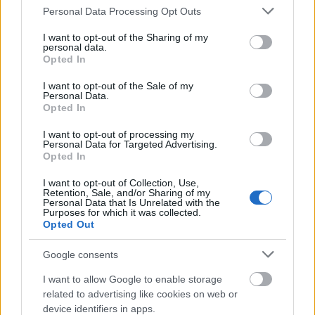
Αξιολογήσεις
Please note that this website/app uses one or more Google
Personal Data Processing Opt Outs
services and may gather and store information including but
Clear filters
not limited to your visit or usage behaviour. You may click to
I want to opt-out of the Sharing of my
personal data.
grant or deny consent to Google and its third-party tags to
Opted In
use your data for below specified purposes in below Google
Δεν υπάρχει καμία αξιολόγηση ακόμη.
consent section.
I want to opt-out of the Sale of my
Κάνετε την πρώτη αξιολόγηση για το προϊόν: “ΤΡΑΓΟΥΔΙ ΤΗΣ
Personal Data.
Opted In
ΔΟΥΛΕΙΑΣ”
Η ηλ. διεύθυνση σας δεν δημοσιεύεται.
Τα υποχρεωτικά πεδία
I want to opt-out of processing my
Personal Data for Targeted Advertising.
σημειώνονται με
*
Opted In
Η βαθμολογία σας
*
I want to opt-out of Collection, Use,
Retention, Sale, and/or Sharing of my
Η αξιολόγησή σας
*
Personal Data that Is Unrelated with the
Purposes for which it was collected.
Opted Out
Google consents
I want to allow Google to enable storage
related to advertising like cookies on web or
device identifiers in apps.
Όνομα
*