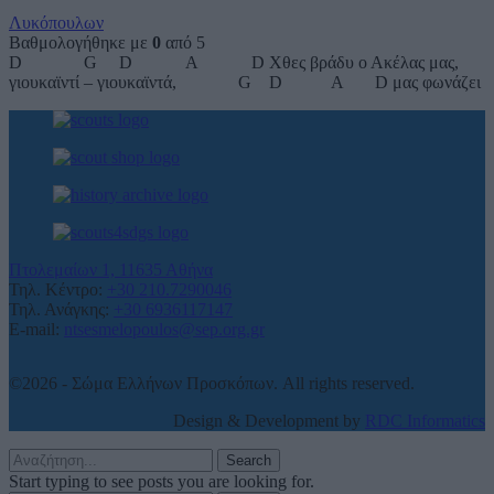
Λυκόπουλων
Βαθμολογήθηκε με
0
από 5
D G D A D Χθες βράδυ ο Ακέλας μας,
γιουκαϊντί – γιουκαϊντά, G D A D μας φωνάζει
Πτολεμαίων 1, 11635 Αθήνα
Τηλ. Κέντρο:
+30 210.7290046
Τηλ. Ανάγκης:
+30 6936117147
E-mail:
ntsesmelopoulos@sep.org.gr
©2026 - Σώμα Ελλήνων Προσκόπων. All rights reserved.
Design & Development by
RDC Informatics
Search
Start typing to see posts you are looking for.