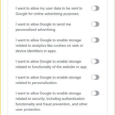
Email
*
I want to allow my user data to be sent to
Google for online advertising purposes.
Αποθήκευσε το όνομά μου, email, και τον ιστότοπο μου σε
αυτόν τον πλοηγό για την επόμενη φορά που θα σχολιάσω.
I want to allow Google to send me
personalized advertising.
ΠΙΣΩ ΣΕ Προσκοπικά τραγούδια
I want to allow Google to enable storage
related to analytics like cookies on web or
Σχετικά προϊόντα
device identifiers in apps.
I want to allow Google to enable storage
related to functionality of the website or app.
ΑΝ ΕΝΑ ΠΑΙΔΙ
I want to allow Google to enable storage
Λυκόπουλων
related to personalization.
Βαθμολογήθηκε με
0
από 5
D A7 Αν ένα παιδί τύχει να σου πει D A
I want to allow Google to enable storage
D A D πως Λυκόπουλο είναι, να μη
related to security, including authentication
functionality and fraud prevention, and other
user protection.
ΑΣΠΡΑ ΚΑΙ ΜΑΥΡΑ ΤΑ ΛΥΚΑΚΙΑ