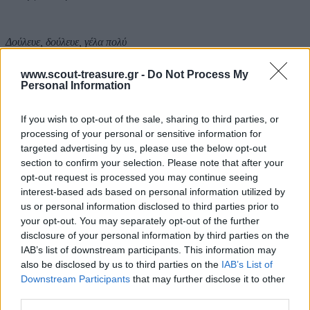
Δούλευε, δούλευε, γέλα πολύ
δίχως δουλειά είν’ η ζήση πεζή
www.scout-treasure.gr -
Do Not Process My
Personal Information
δουλειά – χαρά, δουλειά – χαρά
όλοι μαζί στη δουλειά
If you wish to opt-out of the sale, sharing to third parties, or
processing of your personal or sensitive information for
Αξιολογήσεις (0)
Βαθμολογήθηκε με
0
από 5
targeted advertising by us, please use the below opt-out
0 reviews
section to confirm your selection. Please note that after your
Βαθμολογήθηκε με
5
από 5
opt-out request is processed you may continue seeing
0
interest-based ads based on personal information utilized by
Βαθμολογήθηκε με
4
από 5
us or personal information disclosed to third parties prior to
0
your opt-out. You may separately opt-out of the further
Βαθμολογήθηκε με
3
από 5
0
disclosure of your personal information by third parties on the
Βαθμολογήθηκε με
2
από 5
IAB’s list of downstream participants. This information may
0
also be disclosed by us to third parties on the
IAB’s List of
Βαθμολογήθηκε με
1
από 5
Downstream Participants
that may further disclose it to other
0
third parties.