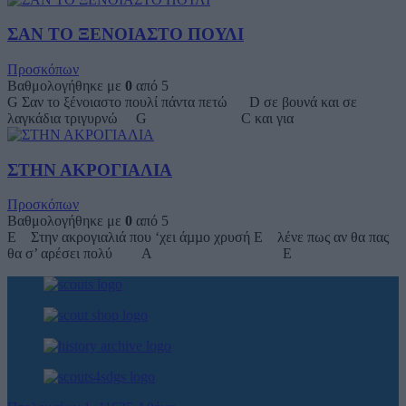
ΣΑΝ ΤΟ ΞΕΝΟΙΑΣΤΟ ΠΟΥΛΙ
Προσκόπων
Βαθμολογήθηκε με
0
από 5
G Σαν το ξένοιαστο πουλί πάντα πετώ D σε βουνά και σε
λαγκάδια τριγυρνώ G C και για
ΣΤΗΝ ΑΚΡΟΓΙΑΛΙΑ
Προσκόπων
Βαθμολογήθηκε με
0
από 5
E Στην ακρογιαλιά που ‘χει άµµο χρυσή E λένε πως αν θα πας
θα σ’ αρέσει πολύ A E