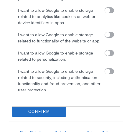
Η αξιολόγησή σας
*
I want to allow Google to enable storage
related to analytics like cookies on web or
device identifiers in apps.
I want to allow Google to enable storage
related to functionality of the website or app.
Όνομα
*
I want to allow Google to enable storage
related to personalization.
Email
*
I want to allow Google to enable storage
Αποθήκευσε το όνομά μου, email, και τον ιστότοπο μου σε
related to security, including authentication
αυτόν τον πλοηγό για την επόμενη φορά που θα σχολιάσω.
functionality and fraud prevention, and other
user protection.
ΠΙΣΩ ΣΕ Προσκοπικά τραγούδια
CONFIRM
Σχετικά προϊόντα