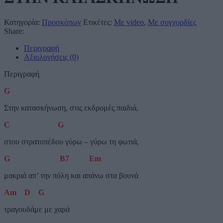
Κατηγορία:
Προσκόπων
Ετικέτες:
Με video
,
Με συγχορδίες
Share:
Περιγραφή
Αξιολογήσεις (0)
Περιγραφή
G
Στην κατασκήνωση, στις εκδρομές παιδιά,
C
G
στου στρατοπέδου γύρω – γύρω τη φωτιά,
G
B
7
Em
μακριά απ’ την πόλη και απάνω στα βουνά
Am
D
G
τραγουδάμε με χαρά