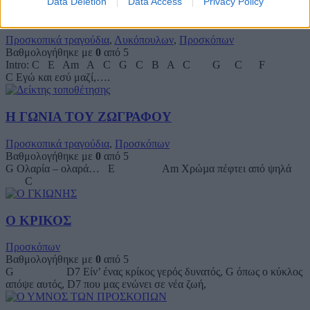
Data Deletion
Data Access
Privacy Policy
ΕΓΩ ΚΙ ΕΣΥ ΜΑΖΙ
Προσκοπικά τραγούδια
,
Λυκόπουλων
,
Προσκόπων
Βαθμολογήθηκε με
0
από 5
Intro: C E Am A C G C B A C G C F
C Εγώ και εσύ μαζί,….
Η ΓΩΝΙΑ ΤΟΥ ΖΩΓΡΑΦΟΥ
Προσκοπικά τραγούδια
,
Προσκόπων
Βαθμολογήθηκε με
0
από 5
G Ολαρία – ολαρά… E Am Χρώµα πέφτει από ψηλά
C
Ο ΚΡΙΚΟΣ
Προσκόπων
Βαθμολογήθηκε με
0
από 5
G D7 Είν’ ένας κρίκος γερός δυνατός, G όπως ο κύκλος
απόψε αυτός, D7 που μας ενώνει σε νέα ζωή,