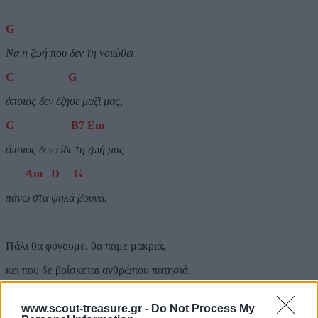
G
Να η ζωή που δεν τη νοιώθει
C
G
όποιος δεν έζησε μαζί μας,
G
B
7
Em
όποιος δεν είδε τη ζωή μας
Am
D
G
πάνω στα ψηλά βουνά.
Πάλι θα φύγουμε, θα πάμε μακριά,
κει που δε βρίσκεται ανθρώπου πατησιά,
στ’ άγριου Ολύμπου και στης Οίτης τις κορφές
www.scout-treasure.gr -
Do Not Process My