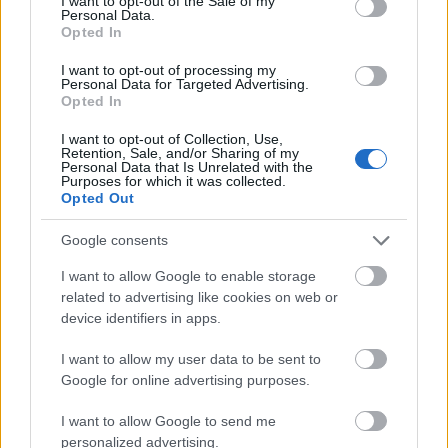
I want to opt-out of the Sale of my
0
Personal Data.
Βαθμολογήθηκε με
4
από 5
Opted In
0
Βαθμολογήθηκε με
3
από 5
I want to opt-out of processing my
0
Personal Data for Targeted Advertising.
Βαθμολογήθηκε με
2
από 5
Opted In
0
Βαθμολογήθηκε με
1
από 5
I want to opt-out of Collection, Use,
0
Retention, Sale, and/or Sharing of my
Personal Data that Is Unrelated with the
Purposes for which it was collected.
Αξιολογήσεις
Opted Out
Clear filters
Google consents
I want to allow Google to enable storage
Δεν υπάρχει καμία αξιολόγηση ακόμη.
related to advertising like cookies on web or
device identifiers in apps.
Κάνετε την πρώτη αξιολόγηση για το προϊόν: “ΣΤΗΝ
ΚΑΤΑΣΚΗΝΩΣΗ”
I want to allow my user data to be sent to
Η ηλ. διεύθυνση σας δεν δημοσιεύεται.
Τα υποχρεωτικά πεδία
Google for online advertising purposes.
σημειώνονται με
*
I want to allow Google to send me
Η βαθμολογία σας
*
personalized advertising.