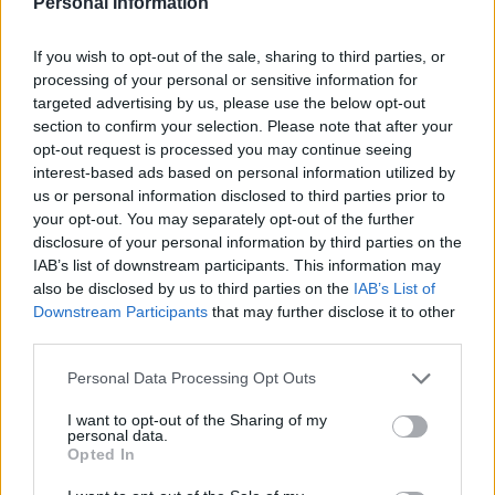
στα λαγκάδια στις πλαγιές.
Personal Information
If you wish to opt-out of the sale, sharing to third parties, or
Να η ζωή που δεν τη νοιώθει
processing of your personal or sensitive information for
targeted advertising by us, please use the below opt-out
όποιος δεν έζησε μαζί μας,
section to confirm your selection. Please note that after your
opt-out request is processed you may continue seeing
όποιος δεν είδε τη ζωή μας
interest-based ads based on personal information utilized by
πάνω στα ψηλά βουνά.
us or personal information disclosed to third parties prior to
your opt-out. You may separately opt-out of the further
disclosure of your personal information by third parties on the
IAB’s list of downstream participants. This information may
also be disclosed by us to third parties on the
IAB’s List of
Βίντεο
Downstream Participants
that may further disclose it to other
third parties.
Προσκοπικά Τραγούδια - Στην Κατασκήνωση
Please note that this website/app uses one or more Google
Personal Data Processing Opt Outs
John Brown's Body
services and may gather and store information including but
not limited to your visit or usage behaviour. You may click to
I want to opt-out of the Sharing of my
Αξιολογήσεις (0)
personal data.
grant or deny consent to Google and its third-party tags to
Βαθμολογήθηκε με
0
από 5
Opted In
0 reviews
use your data for below specified purposes in below Google
Βαθμολογήθηκε με
5
από 5
consent section.