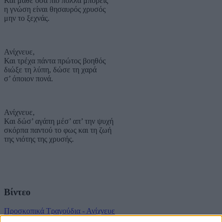
Και μάθε όσα πιο πολλά μπορείς
η γνώση είναι θησαυρός χρυσός
μην το ξεχνάς.
Ανίχνευε,
Και τρέχα πάντα πρώτος βοηθός
διώξε τη λύπη, δώσε τη χαρά
σ’ όποιον πονά.
Ανίχνευε,
Και δώσ’ αγάπη μέσ’ απ’ την ψυχή
σκόρπα παντού το φως και τη ζωή
της νιότης της χρυσής.
Βίντεο
Προσκοπικά Τραγούδια - Ανίχνευε