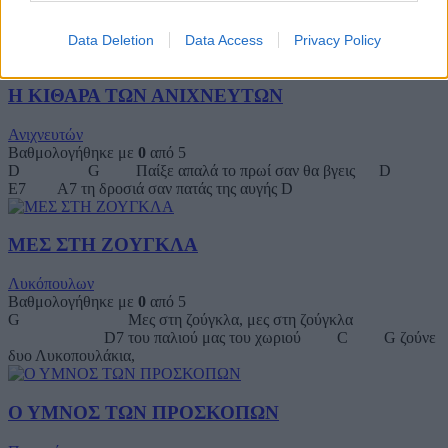
G D Ήταν μια μέρα που γυρνούσα μοναχός
G και που ζητούσα να βρω ευτυχίας λίγο
φως. D
Data Deletion
Data Access
Privacy Policy
Η ΚΙΘΑΡΑ ΤΩΝ ΑΝΙΧΝΕΥΤΩΝ
Ανιχνευτών
Βαθμολογήθηκε με
0
από 5
D G Παίξε απαλά το πρωί σαν θα βγεις D
E7 A7 τη δροσιά σαν πατάς της αυγής D
ΜΕΣ ΣΤΗ ΖΟΥΓΚΛΑ
Λυκόπουλων
Βαθμολογήθηκε με
0
από 5
G Μες στη ζούγκλα, μες στη ζούγκλα
D7 του παλιού μας του χωριού C G ζούνε
δυο Λυκοπουλάκια,
Ο ΥΜΝΟΣ ΤΩΝ ΠΡΟΣΚΟΠΩΝ