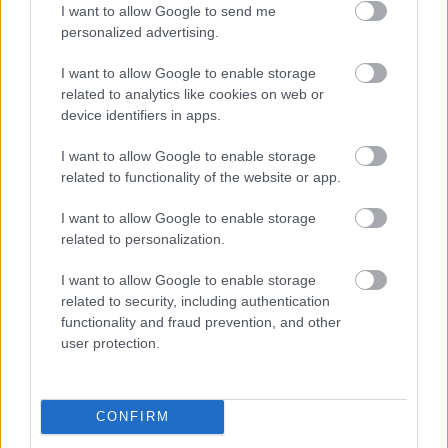
I want to allow Google to send me
personalized advertising.
I want to allow Google to enable storage
ΑΝ ΕΝΑ ΠΑΙΔΙ
related to analytics like cookies on web or
device identifiers in apps.
Λυκόπουλων
Βαθμολογήθηκε με
0
από 5
D A7 Αν ένα παιδί τύχει να σου πει D A
I want to allow Google to enable storage
D A D πως Λυκόπουλο είναι, να μη
related to functionality of the website or app.
I want to allow Google to enable storage
ΑΣΠΡΑ ΚΑΙ ΜΑΥΡΑ ΤΑ ΛΥΚΑΚΙΑ
related to personalization.
Λυκόπουλων
I want to allow Google to enable storage
Βαθμολογήθηκε με
0
από 5
related to security, including authentication
F Άσπρα και μαύρα τα Λυκάκια, Gm πιτσιλωτά, σταχτιδερά
C F όλα μαζί σε μιαν Αγέλη. F Και θα γλεντήσουμε
functionality and fraud prevention, and other
user protection.
ΕΛΛΗΝΙΚΟΣ ΠΡΟΣΚΟΠΙΣΜΟΣ
Προσκόπων
CONFIRM
Βαθμολογήθηκε με
0
από 5