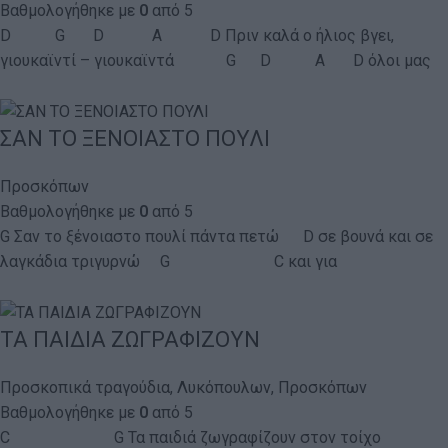
Βαθμολογήθηκε με
0
από 5
D G D A D Πριν καλά ο ήλιος βγει,
γιουκαϊντί – γιουκαϊντά G D A D όλοι μας
ΣΑΝ ΤΟ ΞΕΝΟΙΑΣΤΟ ΠΟΥΛΙ
Προσκόπων
Βαθμολογήθηκε με
0
από 5
G Σαν το ξένοιαστο πουλί πάντα πετώ D σε βουνά και σε
λαγκάδια τριγυρνώ G C και για
ΤΑ ΠΑΙΔΙΑ ΖΩΓΡΑΦΙΖΟΥΝ
Προσκοπικά τραγούδια
,
Λυκόπουλων
,
Προσκόπων
Βαθμολογήθηκε με
0
από 5
C G Τα παιδιά ζωγραφίζουν στον τοίχο