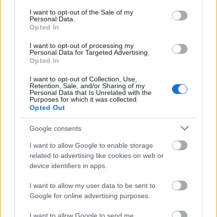
consent section.
Βαθμολογήθηκε με
2
από 5
I want to opt-out of the Sale of my
Personal Data.
0
Opted In
Βαθμολογήθηκε με
1
από 5
I want to opt-out of processing my
0
Personal Data for Targeted Advertising.
Αξιολογήσεις
Opted In
I want to opt-out of Collection, Use,
Retention, Sale, and/or Sharing of my
Personal Data that Is Unrelated with the
Purposes for which it was collected.
Δεν υπάρχει καμία αξιολόγηση ακόμη.
Opted Out
Κάνετε την πρώτη αξιολόγηση για το προϊόν: “Η ΦΡΕΓΑΤΑ”
Google consents
I want to allow Google to enable storage
Η ηλ. διεύθυνση σας δεν δημοσιεύεται.
Τα υποχρεωτικά πεδία
related to advertising like cookies on web or
σημειώνονται με
*
device identifiers in apps.
Η βαθμολογία σας
*
I want to allow my user data to be sent to
Google for online advertising purposes.
I want to allow Google to send me
Η αξιολόγησή σας
*