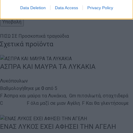
Αποθήκευσε το όνομά μου, email, και τον ιστότοπο μου σε
αυτόν τον πλοηγό για την επόμενη φορά που θα σχολιάσω.
Data Deletion
Data Access
Privacy Policy
ΠΙΣΩ ΣΕ Προσκοπικά τραγούδια
Σχετικά προϊόντα
ΑΣΠΡΑ ΚΑΙ ΜΑΥΡΑ ΤΑ ΛΥΚΑΚΙΑ
Λυκόπουλων
Βαθμολογήθηκε με
0
από 5
F Άσπρα και μαύρα τα Λυκάκια, Gm πιτσιλωτά, σταχτιδερά
C F όλα μαζί σε μιαν Αγέλη. F Και θα γλεντήσουμε
ΕΝΑΣ ΛΥΚΟΣ ΕΧΕΙ ΑΦΗΣΕΙ ΤΗΝ ΑΓΕΛΗ