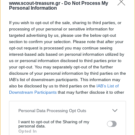
www.scout-treasure.gr -
Do Not Process My
έφθασε στη στεριά, κάνε μια ψαλιδιά.
Personal Information
If you wish to opt-out of the sale, sharing to third parties, or
processing of your personal or sensitive information for
targeted advertising by us, please use the below opt-out
section to confirm your selection. Please note that after your
Βίντεο
opt-out request is processed you may continue seeing
interest-based ads based on personal information utilized by
Φρεγάτα - Παιδική χορωδία Σπύρου Λάμπρου
us or personal information disclosed to third parties prior to
your opt-out. You may separately opt-out of the further
disclosure of your personal information by third parties on the
Αξιολογήσεις (0)
IAB’s list of downstream participants. This information may
Βαθμολογήθηκε με
0
από 5
also be disclosed by us to third parties on the
IAB’s List of
0 reviews
Downstream Participants
that may further disclose it to other
Βαθμολογήθηκε με
5
από 5
third parties.
0
Please note that this website/app uses one or more Google
Personal Data Processing Opt Outs
Βαθμολογήθηκε με
4
από 5
services and may gather and store information including but
0
not limited to your visit or usage behaviour. You may click to
I want to opt-out of the Sharing of my
personal data.
Βαθμολογήθηκε με
3
από 5
grant or deny consent to Google and its third-party tags to
Opted In
0
use your data for below specified purposes in below Google