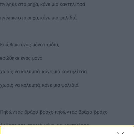
πνίγηκε στα ρηχά, κάνε μια καντηλίτσα
πνίγηκε στα ρηχά, κάνε μια ψαλιδιά.
Εσώθηκε ένας μόνο παιδιά,
εσώθηκε ένας μόνο
χωρίς να κολυμπά, κάνε μια καντηλίτσα
χωρίς να κολυμπά, κάνε μια ψαλιδιά.
Πηδώντας βράχο-βράχο πηδώντας βράχο-βράχο
έφθασε στη στεριά, κάνε μια καντηλίτσα