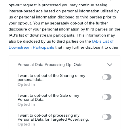
φήμη. Εργάστηκε σε πολλά αμερικανικά και ευρωπαϊκά
opt-out request is processed you may continue seeing
παρατηρητήρια και υπήρξε για μεγάλο χρονικό διάστημα
interest-based ads based on personal information utilized by
μέλος των ομάδων εργασίας της ESA και της NASA. Η ίδια
us or personal information disclosed to third parties prior to
your opt-out. You may separately opt-out of the further
υποστήριζε πως μερικοί από τους καλύτερούς της φίλους
disclosure of your personal information by third parties on the
ήταν αστέρες. Ο αστέρας του Τ-Ταύρου, του Ζήτα Δικτύου,
IAB’s list of downstream participants. This information may
του Ωμέγα Τ. Ο αστεροειδής 8558 Hack, που ανακαλύφθηκε το
also be disclosed by us to third parties on the
IAB’s List of
1995, πήρε το όνομά της.
Downstream Participants
that may further disclose it to other
third parties.
Για τη Μαργαρίτα το να είσαι επιστήμονας σήμαινε να
Please note that this website/app uses one or more Google
Personal Data Processing Opt Outs
βασίζεις τη γνώση σου για τον φυσικό κόσμο σε γεγονότα,
services and may gather and store information including but
δεδομένα, παρατηρήσεις και πειράματα και να είσαι με πάθος
not limited to your visit or usage behaviour. You may click to
I want to opt-out of the Sharing of my
περίεργος για το μυστήριο της ζωής και της ύπαρξης.
personal data.
grant or deny consent to Google and its third-party tags to
Opted In
use your data for below specified purposes in below Google
«Είμαστε μέρος της εξέλιξης του σύμπαντος» έλεγε. «Από το
consent section.
I want to opt-out of the Sale of my
Personal Data.
ασβέστιο στα κόκαλά μας, μέχρι τον σίδηρο στο αίμα μας,
Opted In
έχουμε φτιαχτεί εξ’ ολοκλήρου από τα στοιχεία αυτά που
δημιουργούνται στην καρδιά των αστεριών. Είμαστε παιδιά
I want to opt-out of processing my
Personal Data for Targeted Advertising.
των αστέρων»!
Opted In