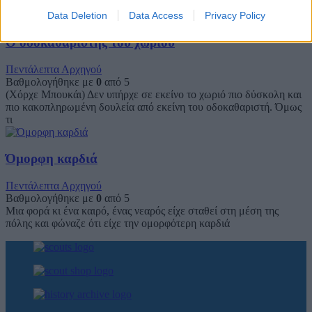
Τουαρέγκ! Ο δάσκαλος με τους φίλους του θα συνέχιζε
Data Deletion
Data Access
Privacy Policy
Ο οδοκαθαριστής του χωριού
Πεντάλεπτα Αρχηγού
Βαθμολογήθηκε με
0
από 5
(Χόρχε Μπουκάι) Δεν υπήρχε σε εκείνο το χωριό πιο δύσκολη και
πιο κακοπληρωμένη δουλεία από εκείνη του οδοκαθαριστή. Όμως
τι
Όμορφη καρδιά
Πεντάλεπτα Αρχηγού
Βαθμολογήθηκε με
0
από 5
Μια φορά κι ένα καιρό, ένας νεαρός είχε σταθεί στη μέση της
πόλης και φώναζε ότι είχε την ομορφότερη καρδιά