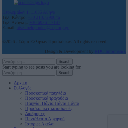
Πτολεμαίων 1, 11635 Αθήνα
Τηλ. Κέντρο:
+30 210.7290046
Τηλ. Ανάγκης:
+30 6936117147
E-mail:
ntsesmelopoulos@sep.org.gr
©2026 - Σώμα Ελλήνων Προσκόπων. All rights reserved.
Design & Development by
RDC Informatics
Search
Start typing to see posts you are looking for.
Search
Αρχική
Συλλογές
Προσκοπικά παιχνίδια
Προσκοπικά τραγούδια
Παιχνίδι Πάντα Πάντα Πάντα
Προσκοπικές κατασκευές
Διαδρομές
Πεντάλεπτα Αρχηγού
Ιστορίες Ακέλα