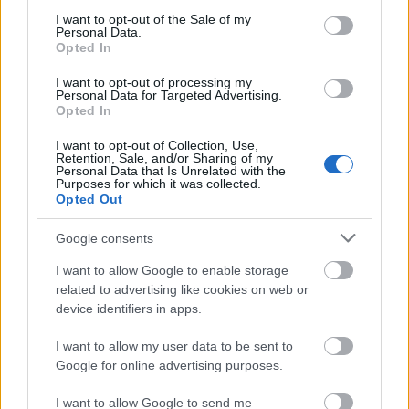
«Ubuntu» ονομάζεται στη γλώσσα των φυλών της υποσαχάριας
consent section.
Αφρικής (Ζουλού, Μασάι κλπ) η αλληλεγγύη της κοινότητας. Ένας
I want to opt-out of the Sale of my
Personal Data.
ανθρωπολόγος επισκέφτηκε τη
Opted In
I want to opt-out of processing my
Personal Data for Targeted Advertising.
Opted In
Απόσπασμα από την ομιλία του Γιώργου Σεφέρη,
όταν παραλάμβανε το Νόμπελ Λογοτεχνίας, στις 10
I want to opt-out of Collection, Use,
Δεκεμβρίου 1963 στην Στοκχόλμη.
Retention, Sale, and/or Sharing of my
Personal Data that Is Unrelated with the
Purposes for which it was collected.
Πεντάλεπτα Αρχηγού
Opted Out
Βαθμολογήθηκε με
0
από 5
Τούτη την ώρα αισθάνομαι πως είμαι ο ίδιος μια αντίφαση.
Google consents
Αλήθεια, η Σουηδική Ακαδημία έκρινε πως η προσπάθειά μου σε
I want to allow Google to enable storage
related to advertising like cookies on web or
Είναι η ώρα της Γης !
device identifiers in apps.
Πεντάλεπτα Αρχηγού
Βαθμολογήθηκε με
I want to allow my user data to be sent to
0
από 5
(Από το βιβλίο Earth Hour, A Lights-Out Event for our planet, της
Google for online advertising purposes.
Nannete Heffernan) Σε ολόκληρο τον πλανήτη εκατομμύρια
άνθρωποι
I want to allow Google to send me