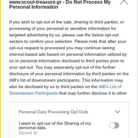
www.scout-treasure.gr -
Do Not Process My
Αυτός που τον είχε χαστουκίσει και στη συνέχεια του έσωσε τη
Personal Information
ζωή, τον ρώτησε :
Όταν σε χτύπησα, έγραψες πάνω στην άμμο, και τώρα έγραψες
If you wish to opt-out of the sale, sharing to third parties, or
πάνω στην πέτρα. Γιατί?
processing of your personal or sensitive information for
Ο άλλος φίλος απάντησε :
targeted advertising by us, please use the below opt-out
section to confirm your selection. Please note that after your
«Όταν κάποιος μας πληγώνει, πρέπει να το γράφουμε στην άμμο
opt-out request is processed you may continue seeing
όπου οι άνεμοι της συγνώμης μπορούν να το σβήσουν.
interest-based ads based on personal information utilized by
Αλλά όταν κάποιος κάνει κάτι καλό για μας, πρέπει να το
us or personal information disclosed to third parties prior to
χαράζουμε στην πέτρα, όπου κανένας άνεμος δεν μπορεί να το
σβήσει».
your opt-out. You may separately opt-out of the further
disclosure of your personal information by third parties on the
ΠΙΣΩ ΣΕ Πεντάλεπτα Αρχηγού
IAB’s list of downstream participants. This information may
also be disclosed by us to third parties on the
IAB’s List of
Σχετικά προϊόντα
Downstream Participants
that may further disclose it to other
third parties.
Please note that this website/app uses one or more Google
Personal Data Processing Opt Outs
Ubuntu
services and may gather and store information including but
not limited to your visit or usage behaviour. You may click to
I want to opt-out of the Sharing of my
Πεντάλεπτα Αρχηγού
personal data.
grant or deny consent to Google and its third-party tags to
Βαθμολογήθηκε με
0
από 5
Opted In
use your data for below specified purposes in below Google