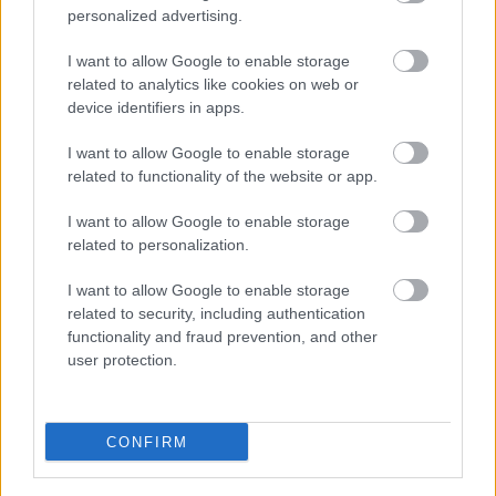
personalized advertising.
Η Ηχώ
I want to allow Google to enable storage
related to analytics like cookies on web or
Πεντάλεπτα Αρχηγού
device identifiers in apps.
Βαθμολογήθηκε με
0
από 5
Ένας ξυλοκόπος περπατούσε κάποτε με τον γιο του στο δάσος.
Ξαφνικά το παιδί γλίστρησε και έπεσε, ένας δυνατός πόνος
I want to allow Google to enable storage
διαπέρασε
related to functionality of the website or app.
I want to allow Google to enable storage
Η ιστορία ενός μολυβιού (του Paolo Coelho)
related to personalization.
Πεντάλεπτα Αρχηγού
I want to allow Google to enable storage
Βαθμολογήθηκε με
0
από 5
related to security, including authentication
Το παιδί κοιτούσε τη γιαγιά του που έγραφε ένα γράμμα. Κάποια
στιγμή τη ρώτησε: – Γράφεις μια ιστορία που συνέβη
functionality and fraud prevention, and other
user protection.
Ο αμμόλοφος και ο Δάσκαλος
Πεντάλεπτα Αρχηγού
CONFIRM
Βαθμολογήθηκε με
0
από 5
Είχε χαράξει πια για τα καλά στην μεγάλη έρημο Σαχάρα των