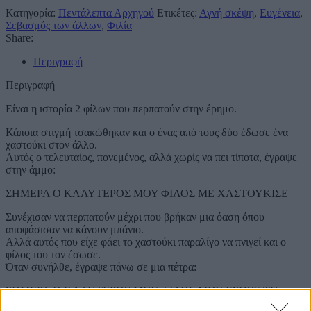
Κατηγορία:
Πεντάλεπτα Αρχηγού
Ετικέτες:
Αγνή σκέψη
,
Ευγένεια
,
Σεβασμός των άλλων
,
Φιλία
Share:
Περιγραφή
Περιγραφή
Είναι η ιστορία 2 φίλων που περπατούν στην έρημο.
Κάποια στιγμή τσακώθηκαν και ο ένας από τους δύο έδωσε ένα
χαστούκι στον άλλο.
Αυτός ο τελευταίος, πονεμένος, αλλά χωρίς να πει τίποτα, έγραψε
στην άμμο:
ΣΗΜΕΡΑ Ο ΚΑΛΥΤΕΡΟΣ ΜΟΥ ΦΙΛΟΣ ΜΕ ΧΑΣΤΟΥΚΙΣΕ
Συνέχισαν να περπατούν μέχρι που βρήκαν μια όαση όπου
αποφάσισαν να κάνουν μπάνιο.
Αλλά αυτός που είχε φάει το χαστούκι παραλίγο να πνιγεί και ο
φίλος του τον έσωσε.
Όταν συνήλθε, έγραψε πάνω σε μια πέτρα:
ΣΗΜΕΡΑ Ο ΚΑΛΥΤΕΡΟΣ ΜΟΥ ΦΙΛΟΣ ΜΟΥ ΕΣΩΣΕ ΤΗ
ΖΩΗ.