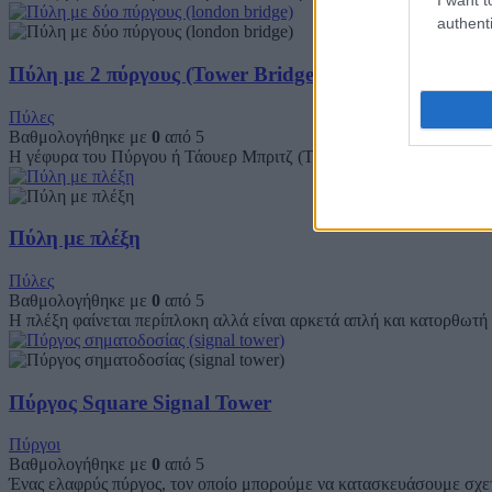
authenti
Πύλη με 2 πύργους (Tower Bridge)
Πύλες
Βαθμολογήθηκε με
0
από 5
Η γέφυρα του Πύργου ή Τάουερ Μπριτζ (Tower Bridge) είναι η πασί
Πύλη με πλέξη
Πύλες
Βαθμολογήθηκε με
0
από 5
Η πλέξη φαίνεται περίπλοκη αλλά είναι αρκετά απλή και κατορθωτή
Πύργος Square Signal Tower
Πύργοι
Βαθμολογήθηκε με
0
από 5
Ένας ελαφρύς πύργος, τον οποίο μπορούμε να κατασκευάσουμε σχε