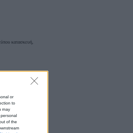
τύπου κατασκευή,
sonal or
ection to
ou may
 personal
out of the
 downstream