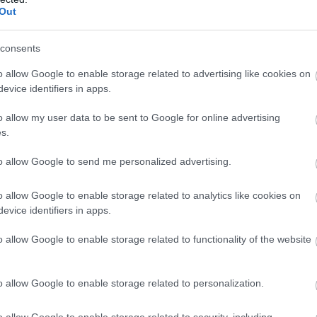
Out
consents
o allow Google to enable storage related to advertising like cookies on
evice identifiers in apps.
toria. Αποτελείται από ένα τετράποδο, και 3 πρόσθετα πλαίσια, αρισ
o allow my user data to be sent to Google for online advertising
s.
to allow Google to send me personalized advertising.
o allow Google to enable storage related to analytics like cookies on
ρκετά μεγάλα ξύλα. Η βασική δομή αποτελείται από το χαρακτηριστικό
evice identifiers in apps.
o allow Google to enable storage related to functionality of the website
o allow Google to enable storage related to personalization.
και από παιδιά. Το αποτέλεσμα είναι ιδιαίτερο χάρη στη «γεωμετρία»
o allow Google to enable storage related to security, including