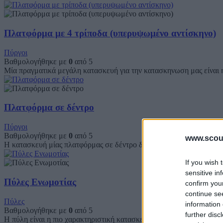
Πλατφόρμα με 4 τρίποδα (υπερυψωμένο αντίσκηνο)
Πύργοι
Βαθμολογήθηκε με
0
από 5
Μία πραγματικά μεγάλη κατασκευή για την κατασκηνωση μας είναι 
Πλατφόρμα σε δέντρο
Πύργοι
Βαθμολογήθηκε με
0
από 5
www.scout
Η κατασκευή μίας πλατφόρμας σε δέντρο δεν είναι μία εργασία για 
If you wish 
sensitive in
Πύλες Ενωμοτίας
confirm you
continue se
Πύλες
information 
Βαθμολογήθηκε με
0
από 5
further disc
Η πύλη είναι η πιο χαρακτηριστική κατασκευή για τη γωνιά της Ενωμ