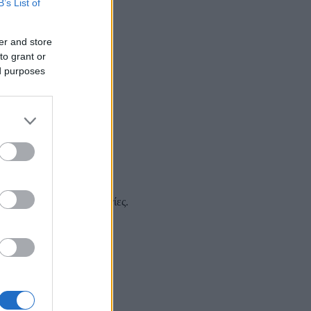
B’s List of
er and store
to grant or
ed purposes
ερικά
άζονται ιδιαίτερες οδηγίες.