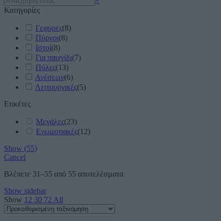
×
Κατηγορίες
Γεφυρες
(
8
)
Πύργοι
(
8
)
Ιστοί
(
8
)
Για παιχνίδι
(
7
)
Πύλες
(
13
)
Ανέσεων
(
6
)
Λειτουργικές
(
5
)
Ετικέτες
Μεγάλες
(
23
)
Ενωμοτιακές
(
12
)
Show
(
55
)
Cancel
Βλέπετε 31–55 από 55 αποτελέσματα
Show sidebar
Show
12
30
72
All