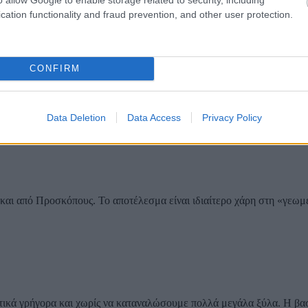
cation functionality and fraud prevention, and other user protection.
CONFIRM
γνωστη γέφυρα η οποία βρίσκεται στο Λονδίνο και κτίστηκε
Data Deletion
Data Access
Privacy Policy
 και από Προσκόπους. Το αποτέλεσμα είναι ιδιαίτερο χάρη στη «γεωμ
τικά γρήγορα και χωρίς να καταναλώσουμε πολλά μεγάλα ξύλα. Η βα