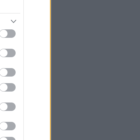
τερά,