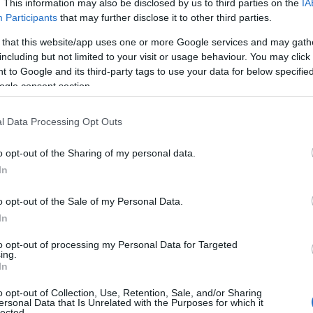
. This information may also be disclosed by us to third parties on the
IA
Participants
that may further disclose it to other third parties.
 that this website/app uses one or more Google services and may gath
including but not limited to your visit or usage behaviour. You may click 
 to Google and its third-party tags to use your data for below specifi
ogle consent section.
με καθώς μπαίνουμε σε μία Προσκοπική Κατασκήνωση. Ακολουθούν μ
l Data Processing Opt Outs
o opt-out of the Sharing of my personal data.
In
o opt-out of the Sale of my Personal Data.
ιχεία. Κατασκευαστικά δεν παρουσιάζουν μεγάλη δυσκολία και δν χρει
In
to opt-out of processing my Personal Data for Targeted
ing.
In
o opt-out of Collection, Use, Retention, Sale, and/or Sharing
ersonal Data that Is Unrelated with the Purposes for which it
τασκευή ύψους 5 m, από αυτές που θα
lected.