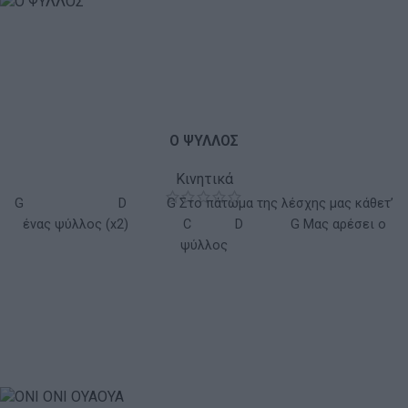
Ο ΨΥΛΛΟΣ
Κινητικά
G D G Στο πάτωμα της λέσχης μας κάθετ’
ένας ψύλλος (x2) C D G Μας αρέσει ο
ψύλλος