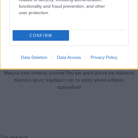
functionality and fraud prevention, and other
user protection.
CONFIRM
ΜΑΚΡΙΑ ΣΤΗΝ ΙΣΠΑΝΙΑ
Data Deletion
Data Access
Privacy Policy
Κινητικά
Μακριά στην Ισπανία, όοοολε Που χει ψηλά βουνά και θάλασσα
πλατιά ο ήλιος λαμπερός και το κρασί γλυκό κιθάρες
τραγουδούν