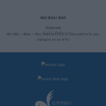
ΦΛΙ ΦΛΑΪ ΦΛΟ
Κινητικά
Φλι Φλι – Φλάι – Φλο Ουέστα Ε! Ε! Ε! Ε! Έλα ουέστα Ίνι μίνι
σαλαμίνι ου ου α! Ίνι