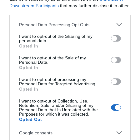
Downstream Participants
that may further disclose it to other
third parties.
Please note that this website/app uses one or more Google
Personal Data Processing Opt Outs
services and may gather and store information including but
not limited to your visit or usage behaviour. You may click to
I want to opt-out of the Sharing of my
personal data.
grant or deny consent to Google and its third-party tags to
Opted In
use your data for below specified purposes in below Google
consent section.
I want to opt-out of the Sale of my
Η ΓΙΔΑ
Personal Data.
Opted In
Κινητικά
I want to opt-out of processing my
G D Μια γίδα μια φορά κουνώντας την ουρά
Personal Data for Targeted Advertising.
Opted In
G Am D G εχώθηκε κρυφά να φάει
κουκιά χλωρά
I want to opt-out of Collection, Use,
Retention, Sale, and/or Sharing of my
Personal Data that Is Unrelated with the
Purposes for which it was collected.
Opted Out
Google consents