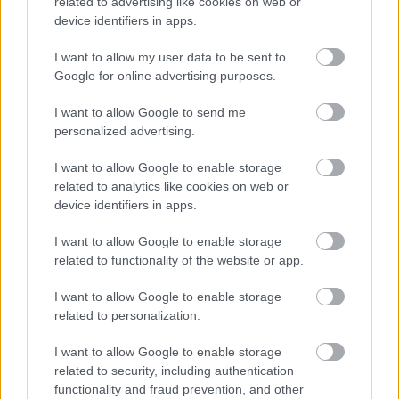
related to advertising like cookies on web or
Email
*
device identifiers in apps.
Αποθήκευσε το όνομά μου, email, και τον ιστότοπο μου σε
αυτόν τον πλοηγό για την επόμενη φορά που θα σχολιάσω.
I want to allow my user data to be sent to
Google for online advertising purposes.
I want to allow Google to send me
ΠΙΣΩ ΣΕ Προσκοπικά τραγούδια
personalized advertising.
Σχετικά προϊόντα
I want to allow Google to enable storage
related to analytics like cookies on web or
device identifiers in apps.
CHICK–A-BOOM
I want to allow Google to enable storage
Κινητικά
related to functionality of the website or app.
Βαθμολογήθηκε με
0
από 5
I said a-boom-chick-a-boom! I said a-boom-chick-a-boom! I said a-
I want to allow Google to enable storage
boom-chick-a-rock-a-chick-a-rock-a-chick-a-boom! Uh-huh! On
related to personalization.
Yeah! One more time! French time! ………………………….
Chinese
I want to allow Google to enable storage
related to security, including authentication
Η ΦΡΕΓΑΤΑ
functionality and fraud prevention, and other