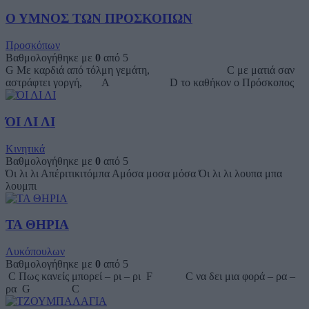
Ο ΥΜΝΟΣ ΤΩΝ ΠΡΟΣΚΟΠΩΝ
Προσκόπων
Βαθμολογήθηκε με
0
από 5
G Με καρδιά από τόλμη γεμάτη, C με ματιά σαν
αστράφτει γοργή, A D το καθήκον ο Πρόσκοπος
ΌΙ ΛΙ ΛΙ
Κινητικά
Βαθμολογήθηκε με
0
από 5
Όι λι λι Απέριτικιτόμπα Αμόσα μοσα μόσα Όι λι λι λουπα μπα
λουμπι
ΤΑ ΘΗΡΙΑ
Λυκόπουλων
Βαθμολογήθηκε με
0
από 5
C Πως κανείς μπορεί – ρι – ρι F C να δει μια φορά – ρα –
ρα G C