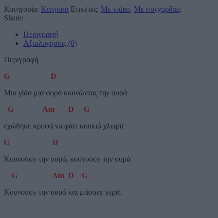
Κατηγορία:
Κινητικά
Ετικέτες:
Με video
,
Με συγχορδίες
Share:
Περιγραφή
Αξιολογήσεις (0)
Περιγραφή
G
D
Μια γίδα μια φορά κουνώντας την ουρά
G
Am
D
G
εχώθηκε κρυφά να φάει κουκιά χλωρά
G
D
Κουνούσε την ουρά, κουνούσε την ουρά
G
Am
D
G
Κουνούσε την ουρά και μάσαγε γερά.