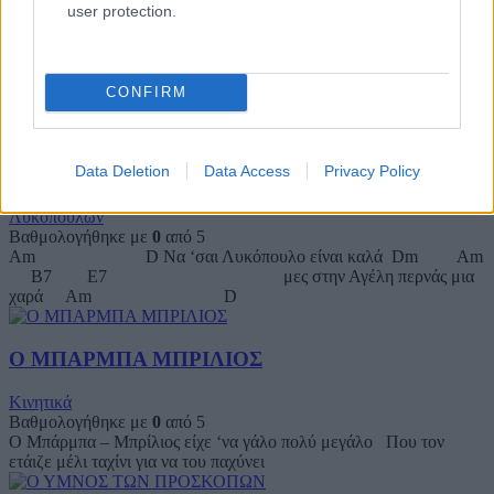
user protection.
Λυκόπουλων
Βαθμολογήθηκε με
0
από 5
G Ήτανε μια φρεγάτα παιδιά, D7 G ήτανε
μια φρεγάτα D G γλάρο τη λέγανε, φτιάξε μια
CONFIRM
καντηλίτσα
Data Deletion
Data Access
Privacy Policy
ΝΑ’ ΣΑΙ ΛΥΚΟΠΟΥΛΟ ΕΙΝΑΙ ΚΑΛΑ
Λυκόπουλων
Βαθμολογήθηκε με
0
από 5
Am D Να ‘σαι Λυκόπουλο είναι καλά Dm Am
B7 E7 μες στην Αγέλη περνάς μια
χαρά Am D
Ο ΜΠΑΡΜΠΑ ΜΠΡΙΛΙΟΣ
Κινητικά
Βαθμολογήθηκε με
0
από 5
Ο Μπάρμπα – Μπρίλιος είχε ‘να γάλο πολύ μεγάλο Που τον
ετάιζε μέλι ταχίνι για να του παχύνει