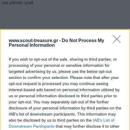
και μάσαγε γερά.
Βίντεο
www.scout-treasure.gr -
Do Not Process My
Παιδική Χορωδία Σπύρου Λάμπρου - Η Γίδα
Personal Information
Αξιολογήσεις (0)
If you wish to opt-out of the sale, sharing to third parties, or
Βαθμολογήθηκε με
0
από 5
0 reviews
processing of your personal or sensitive information for
Βαθμολογήθηκε με
5
από 5
targeted advertising by us, please use the below opt-out
0
section to confirm your selection. Please note that after your
Βαθμολογήθηκε με
4
από 5
opt-out request is processed you may continue seeing
0
interest-based ads based on personal information utilized by
Βαθμολογήθηκε με
3
από 5
us or personal information disclosed to third parties prior to
0
Βαθμολογήθηκε με
2
από 5
your opt-out. You may separately opt-out of the further
0
disclosure of your personal information by third parties on the
Βαθμολογήθηκε με
1
από 5
IAB’s list of downstream participants. This information may
0
also be disclosed by us to third parties on the
IAB’s List of
Downstream Participants
that may further disclose it to other
Αξιολογήσεις