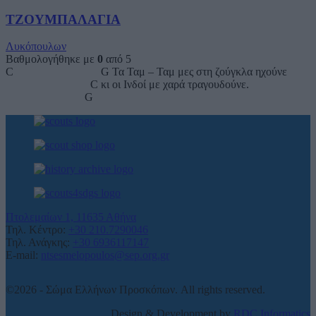
ΤΖΟΥΜΠΑΛΑΓΙΑ
Λυκόπουλων
Βαθμολογήθηκε με
0
από 5
C G Τα Ταμ – Ταμ μες στη ζούγκλα ηχούνε
C κι οι Ινδοί με χαρά τραγουδούνε.
G
Πτολεμαίων 1, 11635 Αθήνα
Τηλ. Κέντρο:
+30 210.7290046
Τηλ. Ανάγκης:
+30 6936117147
E-mail:
ntsesmelopoulos@sep.org.gr
©2026 - Σώμα Ελλήνων Προσκόπων. All rights reserved.
Design & Development by
RDC Informatics