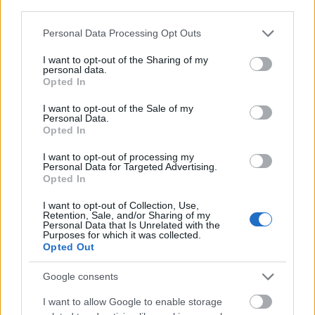
third parties.
Clear filters
Please note that this website/app uses one or more Google
Personal Data Processing Opt Outs
services and may gather and store information including but
not limited to your visit or usage behaviour. You may click to
I want to opt-out of the Sharing of my
Δεν υπάρχει καμία αξιολόγηση ακόμη.
personal data.
grant or deny consent to Google and its third-party tags to
Opted In
use your data for below specified purposes in below Google
Κάνετε την πρώτη αξιολόγηση για το προϊόν: “Η ΓΙΔΑ”
consent section.
I want to opt-out of the Sale of my
Η ηλ. διεύθυνση σας δεν δημοσιεύεται.
Τα υποχρεωτικά πεδία
Personal Data.
σημειώνονται με
*
Opted In
Η βαθμολογία σας
*
I want to opt-out of processing my
Personal Data for Targeted Advertising.
Η αξιολόγησή σας
*
Opted In
I want to opt-out of Collection, Use,
Retention, Sale, and/or Sharing of my
Personal Data that Is Unrelated with the
Purposes for which it was collected.
Opted Out
Google consents
Όνομα
*
I want to allow Google to enable storage