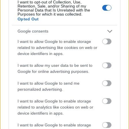
I want to opt-out of Collection, Use,
Retention, Sale, and/or Sharing of my
Σχετικά προϊόντα
Personal Data that Is Unrelated with the
Purposes for which it was collected.
Opted Out
Google consents
1-2-3-4-5
I want to allow Google to enable storage
Ζωηρά
related to advertising like cookies on web or
Βαθμολογήθηκε με
0
από 5
device identifiers in apps.
Υλικά: 1 μπάλα Περιγραφή: Ο Αρχηγός πετάει μια μπάλα στον
αέρα. Όποιος την πιάσει προσπαθεί να την κρατήσει για
λογαριασμό της Ενωμοτίας
I want to allow my user data to be sent to
Google for online advertising purposes.
ΤΟ ΑΠΟΛΩΛΟΣ ΠΡΟΒΑΤΟ
I want to allow Google to send me
personalized advertising.
Ζωηρά
Βαθμολογήθηκε με
0
από 5
I want to allow Google to enable storage
Υλικά: 1 Κουδούνα Περιγραφή: Όλοι δένουν τα μάτια τους και
related to analytics like cookies on web or
διασκορπίζονται στο χώρο, εκτός από ένα παιδί, που είναι το
«απολωλός πρόβατο».
device identifiers in apps.
I want to allow Google to enable storage
ΤΟ ΔΕΝΤΡΟ ΒΓΑΖΕΙ ΔΗΛΗΤΗΡΙΟ