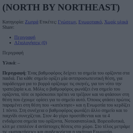
(NORTH BY NORTHEAST)
Κατηγορία:
Ζωηρά
Ετικέτες:
Γνώσεων
,
Ενωμοτιακό
,
Χωρίς υλικά
Share:
Περιγραφή
Αξιολογήσεις (0)
Περιγραφή
Υλικά
: –
Περιγραφή
: Ένας βαθμοφόρος δείχνει τα σημεία του ορίζοντα στα
παιδιά. Για κάθε σημείο ορίζει μία αντιπροσωπευτική θέση, για
παράδειγμα για το βορρά ορίζουμε τις σκηνές, για τον νότο την
τραπεζαρία κ.α. Μόλις ο βαθμοφόρος φωνάξει ένα σημείο του
ορίζοντα, τότε οι πρόσκοποι πρέπει να τρέξουν και να φτάσουν στη
θέση που έχουμε ορίσει για το σημείο αυτό. Όποιος φτάσει πρώτος
παραμένει στη θέση που «κατέκτησε» και η Ενωμοτία του κερδίζει
1 πόντο. Στη συνέχεια ο βαθμοφόρος φωνάζει άλλο σημείο και το
παιχνίδι συνεχίζεται. Στον 4ο γύρο προστίθενται και τα 4
ενδιάμεσα σημεία του ορίζοντα, Νοτιοανατολικά, Βορειοδυτικά,
κλπ με επιπλέον 4 αντίστοιχες θέσεις στο χώρο. Στο τέλος μετράμε
τις «κατακτήσεις» και αναδεικνύεται η νικήτρια Ενωμοτία.