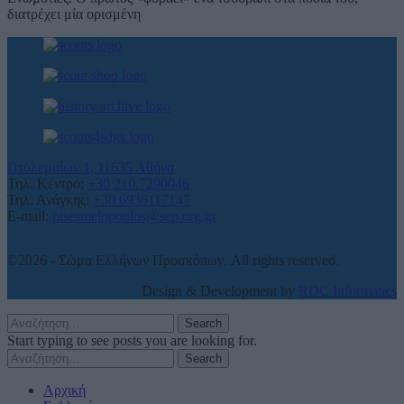
διατρέχει μία ορισμένη
Πτολεμαίων 1, 11635 Αθήνα
Τηλ. Κέντρο:
+30 210.7290046
Τηλ. Ανάγκης:
+30 6936117147
E-mail:
ntsesmelopoulos@sep.org.gr
©2026 - Σώμα Ελλήνων Προσκόπων. All rights reserved.
Design & Development by
RDC Informatics
Search
Start typing to see posts you are looking for.
Search
Αρχική