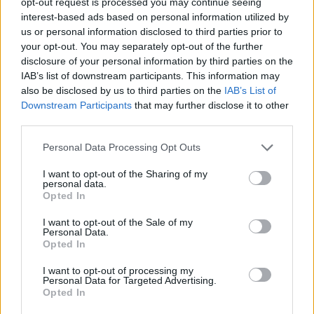
opt-out request is processed you may continue seeing
Η ηλ. διεύθυνση σας δεν δημοσιεύεται.
Τα υποχρεωτικά πεδία
interest-based ads based on personal information utilized by
σημειώνονται με
*
us or personal information disclosed to third parties prior to
your opt-out. You may separately opt-out of the further
Η βαθμολογία σας
*
disclosure of your personal information by third parties on the
IAB’s list of downstream participants. This information may
Η αξιολόγησή σας
*
also be disclosed by us to third parties on the
IAB’s List of
Downstream Participants
that may further disclose it to other
third parties.
Please note that this website/app uses one or more Google
Personal Data Processing Opt Outs
services and may gather and store information including but
not limited to your visit or usage behaviour. You may click to
I want to opt-out of the Sharing of my
personal data.
grant or deny consent to Google and its third-party tags to
Όνομα
*
Opted In
use your data for below specified purposes in below Google
Email
*
consent section.
I want to opt-out of the Sale of my
Personal Data.
Opted In
Αποθήκευσε το όνομά μου, email, και τον ιστότοπο μου σε
αυτόν τον πλοηγό για την επόμενη φορά που θα σχολιάσω.
I want to opt-out of processing my
Personal Data for Targeted Advertising.
Opted In
ΠΙΣΩ ΣΕ Προσκοπικά παιχνίδια