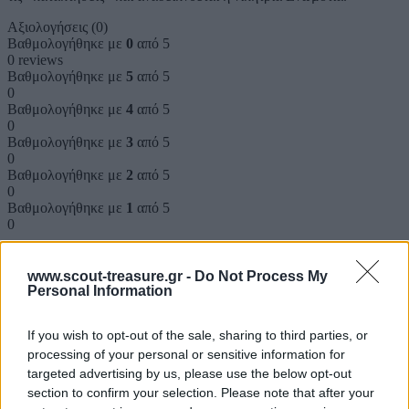
Αξιολογήσεις (0)
Βαθμολογήθηκε με
0
από 5
0 reviews
Βαθμολογήθηκε με
5
από 5
0
Βαθμολογήθηκε με
4
από 5
0
Βαθμολογήθηκε με
3
από 5
0
Βαθμολογήθηκε με
2
από 5
0
Βαθμολογήθηκε με
1
από 5
0
Αξιολογήσεις
www.scout-treasure.gr -
Do Not Process My
Personal Information
Clear filters
If you wish to opt-out of the sale, sharing to third parties, or
Δεν υπάρχει καμία αξιολόγηση ακόμη.
processing of your personal or sensitive information for
targeted advertising by us, please use the below opt-out
Κάνετε την πρώτη αξιολόγηση για το προϊόν: “ΠΥΞΙΔΑ ΤΣΑΚ
section to confirm your selection. Please note that after your
ΜΠΑΜ (NORTH BY NORTHEAST)”