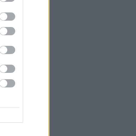
ρόβατο».