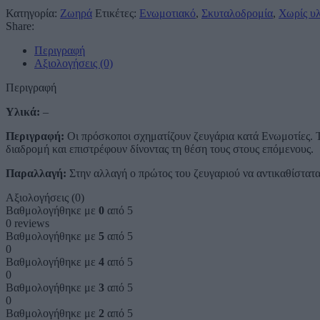
Κατηγορία:
Ζωηρά
Ετικέτες:
Ενωμοτιακό
,
Σκυταλοδρομία
,
Χωρίς υ
Share:
Περιγραφή
Αξιολογήσεις (0)
Περιγραφή
Υλικά:
–
Περιγραφή:
Οι πρόσκοποι σχηματίζουν ζευγάρια κατά Ενωμοτίες. Τα
διαδρομή και επιστρέφουν δίνοντας τη θέση τους στους επόμενους.
Παραλλαγή:
Στην αλλαγή ο πρώτος του ζευγαριού να αντικαθίσταται
Αξιολογήσεις (0)
Βαθμολογήθηκε με
0
από 5
0 reviews
Βαθμολογήθηκε με
5
από 5
0
Βαθμολογήθηκε με
4
από 5
0
Βαθμολογήθηκε με
3
από 5
0
Βαθμολογήθηκε με
2
από 5