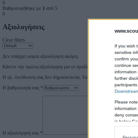
0
Βαθμολογήθηκε με
1
από 5
0
Αξιολογήσεις
www.scout
Clear filters
If you wish 
sensitive in
Δεν υπάρχει καμία αξιολόγηση ακόμη.
confirm you
continue se
Κάνετε την πρώτη αξιολόγηση για το προϊόν: “ΧΙΩΤΙΚΗ ΣΚΥΤ
information 
Η ηλ. διεύθυνση σας δεν δημοσιεύεται.
Τα υποχρεωτικά πεδία σημε
further disc
participants
Η βαθμολογία σας
*
Downstream 
Please note
information 
deny consent
in below Go
Η αξιολόγησή σας
*
Persona