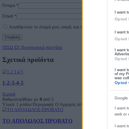
Όνομα
*
I want t
Email
*
Opted 
Αποθήκευσε το όνομά μου, email, και τον ιστότοπο μου σε αυτό
I want t
Opted 
ΠΙΣΩ ΣΕ Προσκοπικά παιχνίδια
I want 
Advertis
Σχετικά προϊόντα
Opted 
I want t
of my P
was col
1-2-3-4-5
Opted 
Ζωηρά
Google 
Βαθμολογήθηκε με
0
από 5
Υλικά: 1 μπάλα Περιγραφή: Ο Αρχηγός πετάει μια μπάλα στον αέρα.
I want t
web or d
ΤΟ ΑΠΟΛΩΛΟΣ ΠΡΟΒΑΤΟ
I want t