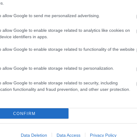
s.
ορπίζονται στο χώρο, εκτός από ένα παιδί, που είναι το «απολωλός π
to allow Google to send me personalized advertising.
o allow Google to enable storage related to analytics like cookies on
evice identifiers in apps.
o allow Google to enable storage related to functionality of the website
. ένα φύλλο εδάφους ή ένα κομμάτι νάιλον 2 x
o allow Google to enable storage related to personalization.
o allow Google to enable storage related to security, including
cation functionality and fraud prevention, and other user protection.
ν δει από πριν τα παιδιά, με σύνθετη διαμόρφωση
CONFIRM
σπίτι», το οποίο μπορεί να είναι ένα δέντρο, ένας στύλος,
Data Deletion
Data Access
Privacy Policy