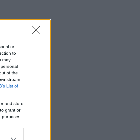
sonal or
ection to
ou may
 personal
out of the
 downstream
B’s List of
er and store
to grant or
ed purposes