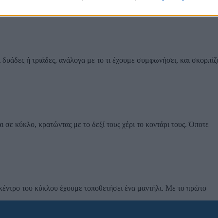
ι δυάδες ή τριάδες, ανάλογα με το τι έχουμε συμφωνήσει, και σκορπίζ
 σε κύκλο, κρατώντας με το δεξί τους χέρι το κοντάρι τους. Όποτε
 κέντρο του κύκλου έχουμε τοποθετήσει ένα μαντήλι. Με το πρώτο