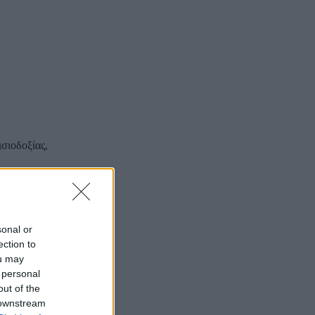
ισιοδοξίας,
sonal or
ection to
ou may
 personal
out of the
 downstream