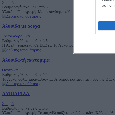
Ζωηρά
authenti
Βαθμολογήθηκε με
0
από 5
Υλικά: – Περιγραφή: Με το σύνθημα κάθε Ενωμοτία προσπαθεί σε ο
Αλυσίδα με ρούχα
Σκυταλοδρομικά
Βαθμολογήθηκε με
0
από 5
Η Αγέλη χωρίζεται σε Εξάδες. Τα Λυκόπουλα της Εξάδας πρέπει να
Αλυσιδωτή παντομίμα
Θεατρικά
Βαθμολογήθηκε με
0
από 5
Τα Λυκόπουλα παρατάσσονται σε σειρά, κοιτάζοντας προς την ίδια
ΑΜΠΑΡΙΖΑ
Ζωηρά
Βαθμολογήθηκε με
0
από 5
Υλικά: – Περιγραφή: Το παιχνίδι παίζεται από 2 ομάδες. Κάθε ομάδα 