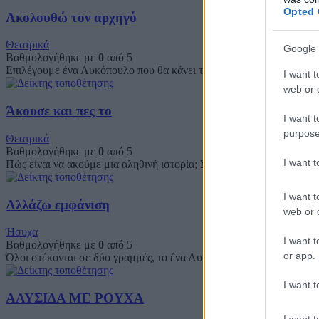
Opted 
Ακολουθώ τον αρχηγό
Θεατρικά
Google 
Βαθμολογήθηκε με
0
από 5
Επιλέγουμε ένα Λυκόπουλο που θα κάνει τον αρχηγό το οποίο μπαίν
I want t
web or d
Άκουσε και πες το
I want t
purpose
Θεατρικά
Βαθμολογήθηκε με
0
από 5
I want 
Πώς είναι να ακούμε μια αληθινή ιστορία; Σε ζεύγη: Ο Α ένα Λυκό
I want t
Αλλάζω εμφάνιση
web or d
Ήσυχα
I want t
Βαθμολογήθηκε με
0
από 5
or app.
Όλοι στέκονται σε δύο γραμμές, το ένα Λυκόπουλο απέναντι από το ά
I want t
ΑΛΥΣΙΔΑ ΜΕ ΡΟΥΧΑ
I want t