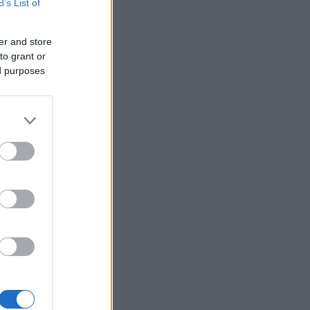
B’s List of
er and store
to grant or
ed purposes