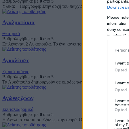
Βαθμολογήθηκε με
0
από 5
participants
Υλικά: – Περιγραφή: Στην αρχή του παιχνιδιού, ένα ή δύο παιδιά ο
Downstream 
Please note
Αγαλματάκια
information 
deny consent
Θεατρικά
in below Go
Βαθμολογήθηκε με
0
από 5
Επιλέγονται 2 Λυκόπουλα. Το ένα κάνει τον πωλητή και το άλλο το
Persona
Αγκαλίτσες
I want t
Opted 
Εμπιστοσύνης
Βαθμολογήθηκε με
0
από 5
Τα Λυκόπουλα δημιουργούν σε ομάδες των τριών, ο ένας δίπλα στον 
I want t
Opted 
Αγώνες ζώων
I want 
Advertis
Σκυταλοδρομικά
Opted 
Βαθμολογήθηκε με
0
από 5
Η Αγέλη στέκεται σε Εξάδες στην σειρά. Ο Ακέλα ζητά από τα Λυκό
I want t
of my P
was col