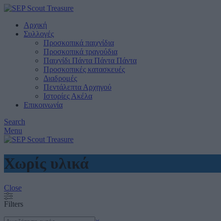
Αρχική
Συλλογές
Προσκοπικά παιχνίδια
Προσκοπικά τραγούδια
Παιχνίδι Πάντα Πάντα Πάντα
Προσκοπικές κατασκευές
Διαδρομές
Πεντάλεπτα Αρχηγού
Ιστορίες Ακέλα
Επικοινωνία
Search
Menu
Χωρίς υλικά
Close
Filters
Search