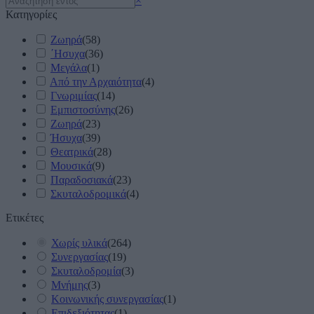
×
Κατηγορίες
Ζωηρά
(
58
)
΄Ησυχα
(
36
)
Μεγάλα
(
1
)
Από την Αρχαιότητα
(
4
)
Γνωριμίας
(
14
)
Εμπιστοσύνης
(
26
)
Ζωηρά
(
23
)
Ήσυχα
(
39
)
Θεατρικά
(
28
)
Μουσικά
(
9
)
Παραδοσιακά
(
23
)
Σκυταλοδρομικά
(
4
)
Ετικέτες
Χωρίς υλικά
(
264
)
Συνεργασίας
(
19
)
Σκυταλοδρομία
(
3
)
Μνήμης
(
3
)
Κοινωνικής συνεργασίας
(
1
)
Επιδεξιότητας
(
1
)