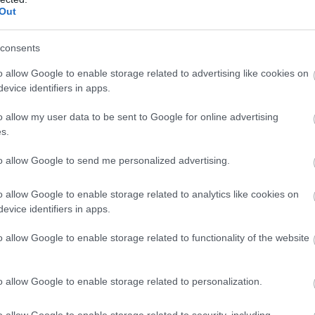
Out
consents
ει μπροστά και από πίσω του τον ακολουθούν όλα τα
o allow Google to enable storage related to advertising like cookies on
evice identifiers in apps.
o allow my user data to be sent to Google for online advertising
s.
to allow Google to send me personalized advertising.
πουλο) διηγείται δύο φορές στον Β (δεύτερο Λυκόπουλο)
o allow Google to enable storage related to analytics like cookies on
evice identifiers in apps.
o allow Google to enable storage related to functionality of the website
λλο και μοιτάζονται για 1 – 2 λεπτά. Κάθε
o allow Google to enable storage related to personalization.
o allow Google to enable storage related to security, including