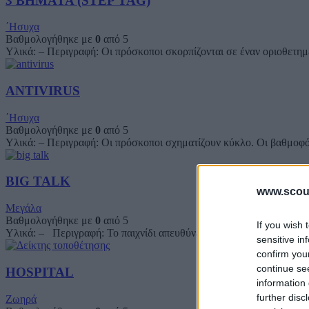
3 BHMATA (STEP TAG)
΄Ησυχα
Βαθμολογήθηκε με
0
από 5
Υλικά: – Περιγραφή: Οι πρόσκοποι σκορπίζονται σε έναν οριοθετημέ
ANTIVIRUS
΄Ησυχα
Βαθμολογήθηκε με
0
από 5
Υλικά: – Περιγραφή: Οι πρόσκοποι σχηματίζουν κύκλο. Οι βαθμοφόρο
BIG TALK
www.scout
Μεγάλα
Βαθμολογήθηκε με
0
από 5
If you wish 
Υλικά: – Περιγραφή: Το παιχνίδι απευθύνεται σε όλη την Ομάδα, σ
sensitive in
confirm you
continue se
HOSPITAL
information 
further disc
Ζωηρά