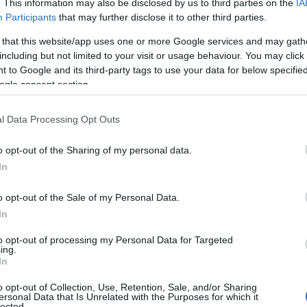
. This information may also be disclosed by us to third parties on the
IA
ρίζονται σαν κυνηγοί. Οι κυνηγοί προσπαθούν να να «τραυματίσουν»
Participants
that may further disclose it to other third parties.
 that this website/app uses one or more Google services and may gath
including but not limited to your visit or usage behaviour. You may click 
 to Google and its third-party tags to use your data for below specifi
ogle consent section.
ν πελάτη. Τα υπόλοιπα Λυκόπουλα κινούνται και χοροπηδούν γύρω
l Data Processing Opt Outs
o opt-out of the Sharing of my personal data.
In
άλλον. Οι δύο εξωτερικοί πιάνουν με το δεξί τους
o opt-out of the Sale of my Personal Data.
In
to opt-out of processing my Personal Data for Targeted
ing.
In
πουλα, σε κάθε διαδρομή να κάνουν ένα διαφορετικό
o opt-out of Collection, Use, Retention, Sale, and/or Sharing
ersonal Data that Is Unrelated with the Purposes for which it
lected.