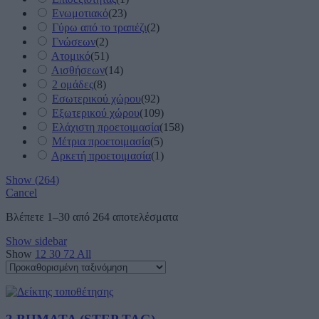
Ενωμοτιακό
(
23
)
Γύρω από το τραπέζι
(
2
)
Γνώσεων
(
2
)
Ατομικό
(
51
)
Αισθήσεων
(
14
)
2 ομάδες
(
8
)
Εσωτερικού χώρου
(
92
)
Εξωτερικού χώρου
(
109
)
Ελάχιστη προετοιμασία
(
158
)
Μέτρια προετοιμασία
(
5
)
Αρκετή προετοιμασία
(
1
)
Show
(
264
)
Cancel
Βλέπετε 1–30 από 264 αποτελέσματα
Show sidebar
Show
12
30
72
All