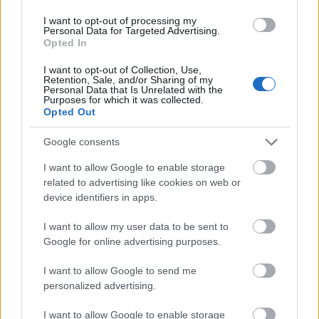
Email
*
I want to opt-out of processing my
Personal Data for Targeted Advertising.
Αποθήκευσε το όνομά μου, email, και τον ιστότοπο μου σε
Opted In
αυτόν τον πλοηγό για την επόμενη φορά που θα σχολιάσω.
I want to opt-out of Collection, Use,
Retention, Sale, and/or Sharing of my
Personal Data that Is Unrelated with the
ΠΙΣΩ ΣΕ Παιχνίδι Πάντα Πάντα Πάντα
Purposes for which it was collected.
Opted Out
Σχετικά προϊόντα
Google consents
I want to allow Google to enable storage
related to advertising like cookies on web or
ANTIVIRUS
device identifiers in apps.
΄Ησυχα
I want to allow my user data to be sent to
Βαθμολογήθηκε με
0
από 5
Υλικά: – Περιγραφή: Οι πρόσκοποι σχηματίζουν κύκλο. Οι
Google for online advertising purposes.
βαθμοφόροι παριστάνουν διάφορα Virus, το Virus της νύστας, το
Virus της απαισιοδοξίας,
I want to allow Google to send me
personalized advertising.
ΤΑ ΑΔΕΡΦΙΑ
I want to allow Google to enable storage