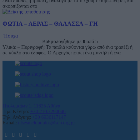
είναι δυάδες ή τριάδες, ανάλογα με το τι έχουμε συμφωνήσει, και
σκορπίζονται στο
ΦΩΤΙΑ – ΑΕΡΑΣ – ΘΑΛΑΣΣΑ – ΓΗ
΄Ησυχα
Βαθμολογήθηκε με
0
από 5
Υλικά: – Περιγραφή: Τα παιδιά κάθονται γύρω από ένα τραπέζι ή
σε κύκλο στο έδαφος. Ο Αρχηγός πετάει ένα μαντήλι ή ένα
Πτολεμαίων 1, 11635 Αθήνα
Τηλ. Κέντρο:
+30 210.7290046
Τηλ. Ανάγκης:
+30 6936117147
E-mail:
ntsesmelopoulos@sep.org.gr