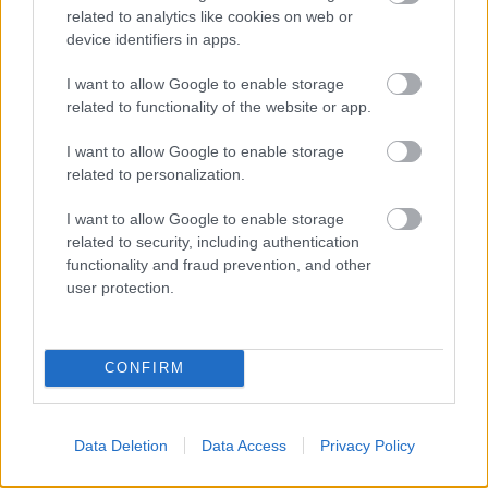
related to analytics like cookies on web or
Ζωηρά
device identifiers in apps.
Βαθμολογήθηκε με
0
από 5
Υλικά: – Περιγραφή: Η Ομάδα χωρίζεται στα δύο και σχηματίζει
δύο ομόκεντρους κύκλους. Κάθε παιδί έχει το ζευγάρι του, δηλαδή
I want to allow Google to enable storage
τον «αδερφό»
related to functionality of the website or app.
I want to allow Google to enable storage
ΤΑ ΚΟΚΟΡΙΑ
related to personalization.
Ζωηρά
I want to allow Google to enable storage
Βαθμολογήθηκε με
0
από 5
related to security, including authentication
Υλικά: – Περιγραφή: Τα παιδιά σε βαθύ κάθισμα μέσα σ’ έναν
κύκλο. Κάθε παιδί προσπαθεί με σπρωξίματα των χεριών να
functionality and fraud prevention, and other
βγάλει τον
user protection.
ΤΟ ΠΑΙΧΝΙΔΙ ΤΩΝ ΧΕΡΙΩΝ (THE HAND
GAME)
CONFIRM
΄Ησυχα
Βαθμολογήθηκε με
0
από 5
Data Deletion
Data Access
Privacy Policy
Υλικά : – Περιγραφή: Όλοι είναι γονατιστοί, ακουμπούν τα δυο
τους χέρια στο έδαφος και περνούν το αριστερό τους χέρι