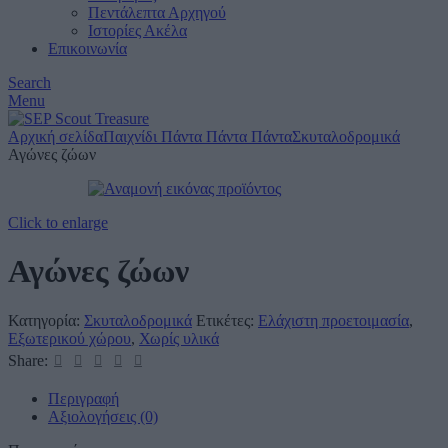
Πεντάλεπτα Αρχηγού
Ιστορίες Ακέλα
Επικοινωνία
Search
Menu
Αρχική σελίδα
Παιχνίδι Πάντα Πάντα Πάντα
Σκυταλοδρομικά
Αγώνες ζώων
Click to enlarge
Αγώνες ζώων
Κατηγορία:
Σκυταλοδρομικά
Ετικέτες:
Ελάχιστη προετοιμασία
,
Εξωτερικού χώρου
,
Χωρίς υλικά
Share:
Περιγραφή
Αξιολογήσεις (0)