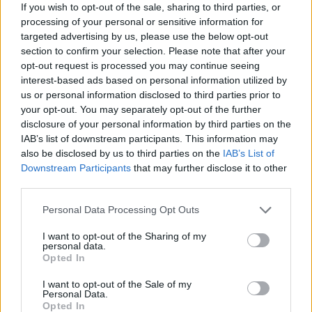
Αξιολογήσεις
If you wish to opt-out of the sale, sharing to third parties, or
processing of your personal or sensitive information for
Clear filters
targeted advertising by us, please use the below opt-out
section to confirm your selection. Please note that after your
opt-out request is processed you may continue seeing
Δεν υπάρχει καμία αξιολόγηση ακόμη.
interest-based ads based on personal information utilized by
us or personal information disclosed to third parties prior to
Κάνετε την πρώτη αξιολόγηση για το προϊόν: “Αγώνες ζώων”
your opt-out. You may separately opt-out of the further
Η ηλ. διεύθυνση σας δεν δημοσιεύεται.
Τα υποχρεωτικά πεδία
disclosure of your personal information by third parties on the
σημειώνονται με
*
IAB’s list of downstream participants. This information may
also be disclosed by us to third parties on the
IAB’s List of
Η βαθμολογία σας
*
Downstream Participants
that may further disclose it to other
Η αξιολόγησή σας
*
third parties.
Please note that this website/app uses one or more Google
Personal Data Processing Opt Outs
services and may gather and store information including but
not limited to your visit or usage behaviour. You may click to
I want to opt-out of the Sharing of my
personal data.
grant or deny consent to Google and its third-party tags to
Opted In
use your data for below specified purposes in below Google
consent section.
I want to opt-out of the Sale of my
Personal Data.
Όνομα
*
Opted In