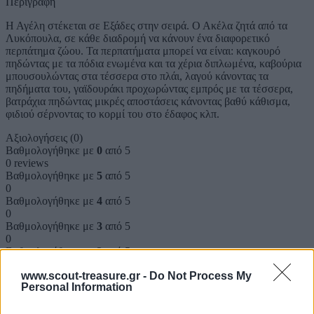
Περιγραφή
Η Αγέλη στέκεται σε Εξάδες στην σειρά. Ο Ακέλα ζητά από τα
Λυκόπουλα, σε κάθε διαδρομή να κάνουν ένα διαφορετικό
περπάτημα ζώου. Τα περπατήματα μπορεί να είναι: καγκουρό
πηδώντας με τα πόδια ενωμένα και τα χέρια διπλωμένα, καβούρια
μπουσουλώντας στα τέσσερα στο πλάι, λαγού κάνοντας τα
πηδήματα του, γαϊδουράκι προχωρώντας εμπρός με τα τέσσερα,
βατράχια πηδώντας μικρές αποστάσεις κάνοντας βαθύ κάθισμα,
φιδιού σέρνοντας το κορμί του στο έδαφος κλπ.
Αξιολογήσεις (0)
Βαθμολογήθηκε με
0
από 5
0 reviews
Βαθμολογήθηκε με
5
από 5
0
Βαθμολογήθηκε με
4
από 5
0
Βαθμολογήθηκε με
3
από 5
0
Βαθμολογήθηκε με
2
από 5
0
www.scout-treasure.gr -
Do Not Process My
Βαθμολογήθηκε με
1
από 5
Personal Information
0