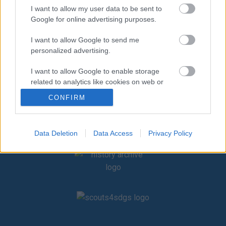
όλοι επισκεύασαν τις
Και έτσι όλοι θα ήταν
I want to allow my user data to be sent to
Google for online advertising purposes.
βάρκες τους και άρχισαν να
χαρούμενοι και περήφανοι.
φεύγουν.
I want to allow Google to send me
personalized advertising.
I want to allow Google to enable storage
related to analytics like cookies on web or
device identifiers in apps.
CONFIRM
I want to allow Google to enable storage
related to functionality of the website or app.
Data Deletion
Data Access
Privacy Policy
I want to allow Google to enable storage
related to personalization.
I want to allow Google to enable storage
related to security, including authentication
functionality and fraud prevention, and other
user protection.