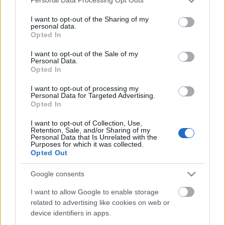
Personal Data Processing Opt Outs
services and may gather and store information including but
not limited to your visit or usage behaviour. You may click to
I want to opt-out of the Sharing of my
personal data.
grant or deny consent to Google and its third-party tags to
Opted In
use your data for below specified purposes in below Google
consent section.
I want to opt-out of the Sale of my
Personal Data.
Opted In
I want to opt-out of processing my
Personal Data for Targeted Advertising.
Opted In
I want to opt-out of Collection, Use,
Retention, Sale, and/or Sharing of my
Personal Data that Is Unrelated with the
Purposes for which it was collected.
Opted Out
Αγάπη και Χρόνος
Αν ήμουνα η Γη
Google consents
Πεντάλεπτα Αρχηγού
Πεντάλεπτα Αρχηγού
I want to allow Google to enable storage
related to advertising like cookies on web or
Μια μέρα έμαθαν ότι το νησί
Αν ήμουνα η γη Θα χώριζα τις
device identifiers in apps.
τους θα βούλιαζε και έτσι
χώρες που είναι σε πόλεμο