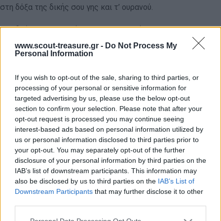
στη δόξα της δικής σου γης και τ’ ουρανού.
Στο δρόμο και στο πάλεμα και στο λιθάρι,
στων ευγενών Αγώνων λάμψε την ορμή,
www.scout-treasure.gr -
Do Not Process My
Personal Information
και με το αμάραντο στεφάνωσε κλωνάρι
και σιδερένιο πλάσε και άξιο το κορμί.
If you wish to opt-out of the sale, sharing to third parties, or
processing of your personal or sensitive information for
Κάμποι, βουνά και θάλασσες φέγγουν μαζί σου
targeted advertising by us, please use the below opt-out
σαν ένας λευκοπόρφυρος μέγας ναός.
section to confirm your selection. Please note that after your
Και τρέχει στο ναό εδώ προσκυνητής σου,
opt-out request is processed you may continue seeing
Αρχαίο Πνεύμ’ αθάνατο, κάθε λαός.
interest-based ads based on personal information utilized by
us or personal information disclosed to third parties prior to
your opt-out. You may separately opt-out of the further
disclosure of your personal information by third parties on the
IAB’s list of downstream participants. This information may
ΠΙΣΩ ΣΕ Πεντάλεπτα Αρχηγού
also be disclosed by us to third parties on the
IAB’s List of
Downstream Participants
that may further disclose it to other
third parties.
Σχετικά προϊόντα
Please note that this website/app uses one or more Google