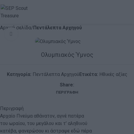
Αρχική σελίδα
Πεντάλεπτα Αρχηγού
Click to enlarge
Ολυμπιακός Ύμνος
Κατηγορία:
Πεντάλεπτα Αρχηγού
Ετικέτα:
Ηθικές αξίες
Share:
ΠΕΡΙΓΡΑΦΉ
Περιγραφή
Αρχαίο Πνεύμα αθάνατον, αγνέ πατέρα
του ωραίου, του μεγάλου και τ’ αληθινού
κατέβα, φανερώσου κι άστραψε εδώ πέρα