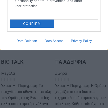
functionality and fraud prevention, and other
user protection.
CONFIRM
Data Deletion
Data Access
Privacy Policy
BIG TALK
ΤΑ ΑΔΕΡΦΙΑ
Μεγάλα
Ζωηρά
Υλικά: – Περιγραφή: Το
Υλικά: – Περιγραφή: Η Ομάδα
παιχνίδι απευθύνεται σε όλη
χωρίζεται στα δύο και
την Ομάδα, στις Ενωμοτίες
σχηματίζει δύο ομόκεντρους
αλλά και ατομικά, ανάλογα
κύκλους. Κάθε παιδί έχει το