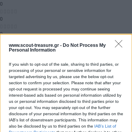
0
0
0
www.scout-treasure.gr -
Do Not Process My
0
Personal Information
0
If you wish to opt-out of the sale, sharing to third parties, or
processing of your personal or sensitive information for
Αξιολογήσεις
targeted advertising by us, please use the below opt-out
section to confirm your selection. Please note that after your
opt-out request is processed you may continue seeing
interest-based ads based on personal information utilized by
Δεν υπάρχει καμία αξιολόγηση ακόμη.
us or personal information disclosed to third parties prior to
your opt-out. You may separately opt-out of the further
Κάνετε την πρώτη αξιολόγηση για το προϊόν: “Η αλυσίδα”
disclosure of your personal information by third parties on the
IAB’s list of downstream participants. This information may
Η ηλ. διεύθυνση σας δεν δημοσιεύεται.
Τα υποχρεωτικά πεδία
also be disclosed by us to third parties on the
IAB’s List of