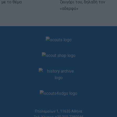
με το θέμα
ζευγάρι του, δηλαδή τον
«αδερφό»
Πτολεμαίων 1, 11635 Αθήνα
Τηλ. Κέντρο:
+30 210.7290046