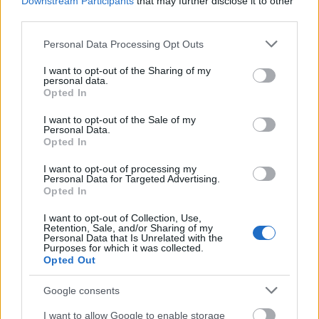
σημειώνονται με
*
Downstream Participants
that may further disclose it to other
third parties.
Η βαθμολογία σας
*
Please note that this website/app uses one or more Google
Personal Data Processing Opt Outs
services and may gather and store information including but
not limited to your visit or usage behaviour. You may click to
I want to opt-out of the Sharing of my
personal data.
Η αξιολόγησή σας
*
grant or deny consent to Google and its third-party tags to
Opted In
use your data for below specified purposes in below Google
consent section.
I want to opt-out of the Sale of my
Personal Data.
Opted In
I want to opt-out of processing my
Personal Data for Targeted Advertising.
Opted In
I want to opt-out of Collection, Use,
Retention, Sale, and/or Sharing of my
Personal Data that Is Unrelated with the
Purposes for which it was collected.
Όνομα
*
Opted Out
Google consents
I want to allow Google to enable storage