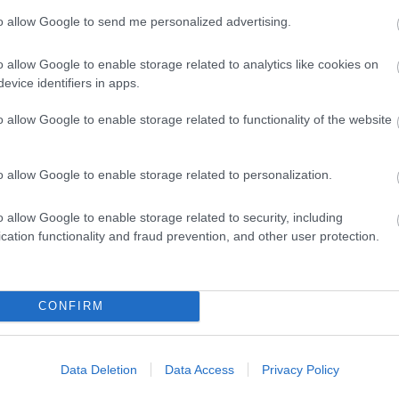
to allow Google to send me personalized advertising.
o allow Google to enable storage related to analytics like cookies on
evice identifiers in apps.
 ένα αντικείμενο σε κάποιο σημείο του δωματίου. Το παιδί ξαναμπαίν
o allow Google to enable storage related to functionality of the website
o allow Google to enable storage related to personalization.
o allow Google to enable storage related to security, including
κονται αντιμέτωπες σε δύο παράλληλες γραμμές με απόσταση 15 m μετ
cation functionality and fraud prevention, and other user protection.
CONFIRM
 χέρια στο έδαφος και περνούν το αριστερό τους χέρι αριστερότερα
Data Deletion
Data Access
Privacy Policy