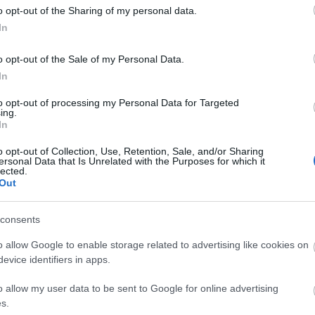
o opt-out of the Sharing of my personal data.
ν τον πλοηγό για την επόμενη φορά που θα σχολιάσω.
In
o opt-out of the Sale of my Personal Data.
In
to opt-out of processing my Personal Data for Targeted
ing.
In
o opt-out of Collection, Use, Retention, Sale, and/or Sharing
ΡΩΜΑΙΟ;)
ersonal Data that Is Unrelated with the Purposes for which it
lected.
Out
τιμέτωπες και σε απόσταση περίπου 10 m. Στη μέση είναι το «μπουλν
consents
o allow Google to enable storage related to advertising like cookies on
evice identifiers in apps.
o allow my user data to be sent to Google for online advertising
s.
τελεί τον «ποντικό», ενώ ένα ακόμα παιδί είναι η «γάτα». Τα τρία πα