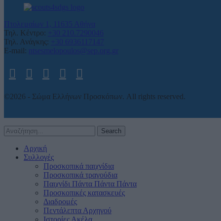
Πτολεμαίων 1, 11635 Αθήνα
Τηλ. Κέντρο:
+30 210.7290046
Τηλ. Ανάγκης:
+30 6936117147
E-mail:
ntsesmelopoulos@sep.org.gr
©2026 - Σώμα Ελλήνων Προσκόπων. All rights reserved.
Search
Αρχική
Συλλογές
Προσκοπικά παιχνίδια
Προσκοπικά τραγούδια
Παιχνίδι Πάντα Πάντα Πάντα
Προσκοπικές κατασκευές
Διαδρομές
Πεντάλεπτα Αρχηγού
Ιστορίες Ακέλα