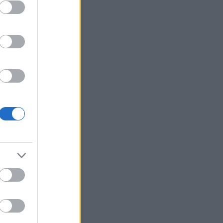
τόγκ».
ιδιά