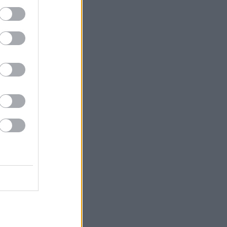
ει και
αξύ τους.