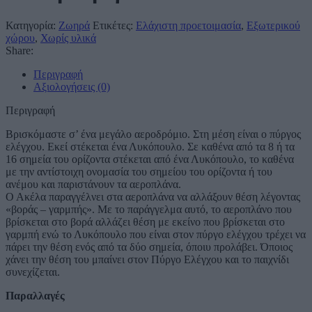
Κατηγορία:
Ζωηρά
Ετικέτες:
Ελάχιστη προετοιμασία
,
Εξωτερικού
χώρου
,
Χωρίς υλικά
Share:
Περιγραφή
Αξιολογήσεις (0)
Περιγραφή
Βρισκόμαστε σ’ ένα μεγάλο αεροδρόμιο. Στη μέση είναι ο πύργος
ελέγχου. Εκεί στέκεται ένα Λυκόπουλο. Σε καθένα από τα 8 ή τα
16 σημεία του ορίζοντα στέκεται από ένα Λυκόπουλο, το καθένα
με την αντίστοιχη ονομασία του σημείου του ορίζοντα ή του
ανέμου και παριστάνουν τα αεροπλάνα.
Ο Ακέλα παραγγέλνει στα αεροπλάνα να αλλάξουν θέση λέγοντας
«βοράς – γαρμπής». Με το παράγγελμα αυτό, το αεροπλάνο που
βρίσκεται στο βορά αλλάζει θέση με εκείνο που βρίσκεται στο
γαρμπή ενώ το Λυκόπουλο που είναι στον πύργο ελέγχου τρέχει να
πάρει την θέση ενός από τα δύο σημεία, όποιυ προλάβει. Όποιος
χάνει την θέση του μπαίνει στον Πύργο Ελέγχου και το παιχνίδι
συνεχίζεται.
Παραλλαγές