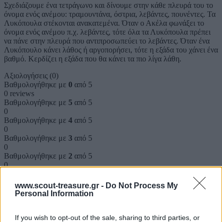
Σχεδιάζουμε ένα τετράγωνο και δίνουμε στην κάθε πλευρά του το
όνομα ενός ανέμου: τραμουντάνα, όστρια, λεβάντες, πουνέντες. Τα
Λυκόπουλα στέκονται ανακατεμένα. Όταν ο Ακέλα φωνάξει το
όνομα ενός ανέμου π.χ. λεβάντες, τότε όλα τα Λυκόπουλα πρέπει
να πάνε στην πλευρά που αντιπροσωπεύει το λεβάντες. Όταν ένα
Λυκόπουλο κάνει λάθος ή αργοπορήσει, τότε η εξάδα του χάνει ένα
βαθμό. Κερδίζει η εξάδα που θα κάνει τα πιο λίγα λάθη.
Αξιολογήσεις (0)
Βαθμολογήθηκε με
0
από 5
0 reviews
Βαθμολογήθηκε με
5
από 5
0
Βαθμολογήθηκε με
4
από 5
0
Βαθμολογήθηκε με
3
από 5
0
Βαθμολογήθηκε με
2
από 5
0
Βαθμολογήθηκε με
1
από 5
0
www.scout-treasure.gr -
Do Not Process My
Personal Information
Αξιολογήσεις
If you wish to opt-out of the sale, sharing to third parties, or