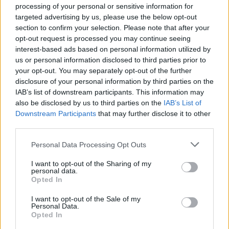
Clear filters
processing of your personal or sensitive information for
targeted advertising by us, please use the below opt-out
section to confirm your selection. Please note that after your
Δεν υπάρχει καμία αξιολόγηση ακόμη.
opt-out request is processed you may continue seeing
Κάνετε την πρώτη αξιολόγηση για το προϊόν: “Το αεροδρόμιο”
interest-based ads based on personal information utilized by
us or personal information disclosed to third parties prior to
Η ηλ. διεύθυνση σας δεν δημοσιεύεται.
Τα υποχρεωτικά πεδία
your opt-out. You may separately opt-out of the further
σημειώνονται με
*
disclosure of your personal information by third parties on the
Η βαθμολογία σας
*
IAB’s list of downstream participants. This information may
also be disclosed by us to third parties on the
IAB’s List of
Η αξιολόγησή σας
*
Downstream Participants
that may further disclose it to other
third parties.
Please note that this website/app uses one or more Google
Personal Data Processing Opt Outs
services and may gather and store information including but
not limited to your visit or usage behaviour. You may click to
I want to opt-out of the Sharing of my
personal data.
grant or deny consent to Google and its third-party tags to
Opted In
use your data for below specified purposes in below Google
Όνομα
*
consent section.
I want to opt-out of the Sale of my
Personal Data.
Email
*
Opted In