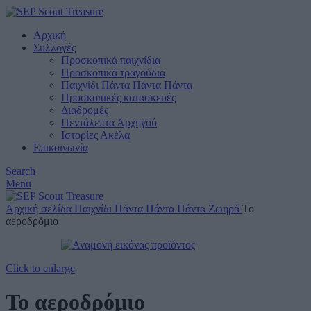
Αρχική
Συλλογές
Προσκοπικά παιχνίδια
Προσκοπικά τραγούδια
Παιχνίδι Πάντα Πάντα Πάντα
Προσκοπικές κατασκευές
Διαδρομές
Πεντάλεπτα Αρχηγού
Ιστορίες Ακέλα
Επικοινωνία
Search
Menu
Αρχική σελίδα
Παιχνίδι Πάντα Πάντα Πάντα
Ζωηρά
Το
αεροδρόμιο
Click to enlarge
Το αεροδρόμιο