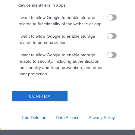
Βαθμολογήθηκε με
0
από 5
device identifiers in apps.
Υλικά: – Περιγραφή: Τα παιδιά κάνουν δύο σειρές που στέκονται
αντιμέτωπες και σε απόσταση περίπου 10 m. Στη μέση είναι το
I want to allow Google to enable storage
«μπουλντόγκ».
related to functionality of the website or app.
I want to allow Google to enable storage
ΤΑ ΠΟΝΤΙΚΙΑ ΚΑΙ Η ΓΑΤΑ
related to personalization.
Ζωηρά
I want to allow Google to enable storage
Βαθμολογήθηκε με
0
από 5
Υλικά: – Περιγραφή: Τα παιδιά σχηματίζουν τριάδες. Κάθε τριάδα
related to security, including authentication
αποτελεί τον «ποντικό», ενώ ένα ακόμα παιδί είναι η «γάτα». Τα
functionality and fraud prevention, and other
τρία παιδιά
user protection.
ΤΙ ΑΛΛΑΞΕ;
CONFIRM
΄Ησυχα
Βαθμολογήθηκε με
0
από 5
Υλικά: – Περιγραφή: Ένας πρόσκοπος βγαίνει από την εστία, αφού
πρώτα παρατηρήσει καλά για 1 λεπτό την υπόλοιπη Ενωμοτία.
Data Deletion
Data Access
Privacy Policy
Τότε δύο πρόσκοποι