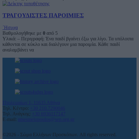
ΤΡΑΓΟΥΔΙΣΤΕΣ ΠΑΡΟΙΜΙΕΣ
΄Ησυχα
Βαθμολογήθηκε με
0
από 5
Υλικά: – Περιγραφή: Ένα παιδί βγαίνει έξω για λίγο. Τα υπόλοιπα
κάθονται σε κύκλο και διαλέγουν μια παροιμία. Κάθε παιδί
αναλαμβάνει να
Πτολεμαίων 1, 11635 Αθήνα
Τηλ. Κέντρο:
+30 210.7290046
Τηλ. Ανάγκης:
+30 6936117147
E-mail:
ntsesmelopoulos@sep.org.gr
©2026 - Σώμα Ελλήνων Προσκόπων. All rights reserved.