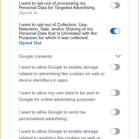
Αποθήκευσε το όνομά μου, email, και τον ιστότοπο μου σε
I want to opt-out of processing my
αυτόν τον πλοηγό για την επόμενη φορά που θα σχολιάσω.
Personal Data for Targeted Advertising.
Opted In
I want to opt-out of Collection, Use,
Retention, Sale, and/or Sharing of my
ΠΙΣΩ ΣΕ Παιχνίδι Πάντα Πάντα Πάντα
Personal Data that Is Unrelated with the
Purposes for which it was collected.
Σχετικά προϊόντα
Opted Out
Google consents
3 BHMATA (STEP TAG)
I want to allow Google to enable storage
related to advertising like cookies on web or
΄Ησυχα
device identifiers in apps.
Βαθμολογήθηκε με
0
από 5
Υλικά: – Περιγραφή: Οι πρόσκοποι σκορπίζονται σε έναν
I want to allow my user data to be sent to
οριοθετημένο χώρο. Ένα παιδί δένει τα μάτια του και προσπαθεί να
Google for online advertising purposes.
πιάσει
I want to allow Google to send me
personalized advertising.
ΤΑ ΜΠΟΥΛΝΤΟΓΚ (ΦΟΒΑΣΑΙ ΤΟΝ ΠΕΤΡΟ ΤΟ
ΡΩΜΑΙΟ;)
I want to allow Google to enable storage
related to analytics like cookies on web or
Ζωηρά