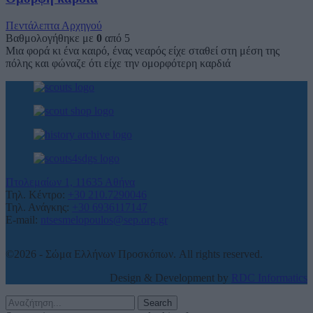
Πεντάλεπτα Αρχηγού
Βαθμολογήθηκε με
0
από 5
Μια φορά κι ένα καιρό, ένας νεαρός είχε σταθεί στη μέση της
πόλης και φώναζε ότι είχε την ομορφότερη καρδιά
Πτολεμαίων 1, 11635 Αθήνα
Τηλ. Κέντρο:
+30 210.7290046
Τηλ. Ανάγκης:
+30 6936117147
E-mail:
ntsesmelopoulos@sep.org.gr
©2026 - Σώμα Ελλήνων Προσκόπων. All rights reserved.
Design & Development by
RDC Informatics
Search