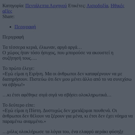
Κατηγορία:
Πεντάλεπτα Αρχηγού
Ετικέτες:
Αισιοδοξία
,
Ηθικές
αξίες
Share:
Περιγραφή
Περιγραφή
Τα τέσσερα κεριά, έλιωναν, αργά αργά…
Ο χώρος ήταν τόσο ήσυχος, που μπορούσε να ακουστεί η
συζήτησή τους….
Το πρώτο έλεγε:
«Εγώ είμαι η Ειρήνη. Μα οι άνθρωποι δεν καταφέρνουν να με
διατηρήσουν. Πιστεύω ότι δεν μου μένει άλλο από το να συνεχίσω
να σβήνω!»
…κι έτσι αφέθηκε σιγά σιγά να σβήσει ολοκληρωτικά…
Το δεύτερο είπε:
«Εγώ είμαι η Πίστη. Δυστυχώς δεν χρειάζομαι πουθενά. Οι
άνθρωποι δεν θέλουν να ξέρουν για μένα, κι έτσι δεν έχει νόημα να
παραμένω αναμμένο.»
…μόλις ολοκλήρωσε τα λόγια του, ένα ελαφρύ αεράκι φύσηξε