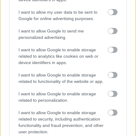
(Από το βιβλίο Earth Hour, A Lights-Out Event for our planet, της
Nannete Heffernan) Σε ολόκληρο τον πλανήτη εκατομμύρια
άνθρωποι
I want to allow my user data to be sent to
Google for online advertising purposes.
Η Ηχώ
I want to allow Google to send me
personalized advertising.
Πεντάλεπτα Αρχηγού
Βαθμολογήθηκε με
0
από 5
I want to allow Google to enable storage
Ένας ξυλοκόπος περπατούσε κάποτε με τον γιο του στο δάσος.
Ξαφνικά το παιδί γλίστρησε και έπεσε, ένας δυνατός πόνος
related to analytics like cookies on web or
διαπέρασε
device identifiers in apps.
I want to allow Google to enable storage
Η μάχη των χρωμάτων (Ινδιάνικος μύθος)
related to functionality of the website or app.
Πεντάλεπτα Αρχηγού
I want to allow Google to enable storage
Βαθμολογήθηκε με
0
από 5
related to personalization.
Μια φορά κι έναν καιρό τα χρώματα του κόσμου άρχισαν να
τσακώνονται. Όλα υποστήριζαν πως ήταν τα καλύτερα, τα πιο
I want to allow Google to enable storage
related to security, including authentication
Ο Δρόμος που δεν πάρθηκε
functionality and fraud prevention, and other
user protection.