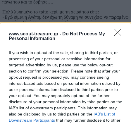
πάνω του και το έσβησε….
Πολύ λυπημένο το τρίτο κερί, με τη σειρά του είπε:
«Εγώ είμαι η Αγάπη, δεν έχω τη δύναμη να συνεχίσω να παραμένω
αναμμένο. Οι άνθρωποι δεν μου δίνουν σημασία και δεν
αντιλαμβάνονται το πόσο σημαντικό είμαι. Αυτοί μισούν ακόμα και
αυτούς που τους αγαπούν περισσότερο.»
www.scout-treasure.gr -
Do Not Process My
Personal Information
..και χωρίς να περιμένει άλλο, το κερί αφέθηκε να σβήσει…
Ξαφνικά…
If you wish to opt-out of the sale, sharing to third parties, or
Ένα μωρό μπήκε στο δωμάτιο και είδε τα τρία κεριά σβηστά.
processing of your personal or sensitive information for
Φοβισμένο από το μισοσκόταδο, είπε:
targeted advertising by us, please use the below opt-out
«Μα τι κάνετε! Πρέπει να παραμείνετε αναμμένα ! Εγώ φοβάμαι το
section to confirm your selection. Please note that after your
σκοτάδι!»
opt-out request is processed you may continue seeing
interest-based ads based on personal information utilized by
…και ξέσπασε σε δάκρυα…
us or personal information disclosed to third parties prior to
Τότε το τέταρτο κερί είπε με συμπόνια:
your opt-out. You may separately opt-out of the further
“Μη φοβάσαι καλό μου, μην κλαις. Όσο θα είμαι εγώ αναμμένο,
disclosure of your personal information by third parties on the
θα μπορούμε πάντα να ξανανάψουμε τα υπόλοιπα κεριά. Εγώ είμαι
IAB’s list of downstream participants. This information may
η Ελπίδα»
also be disclosed by us to third parties on the
IAB’s List of
…με μάτια λαμπερά και γεμάτα δάκρυα, το μωρό πήρε το κερί της
Downstream Participants
that may further disclose it to other
ελπίδας, και ξανάναψε όλα τα άλλα…
third parties.