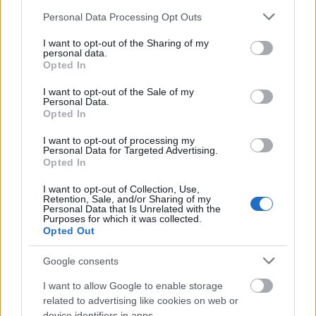
…Ας μην σβήσει ποτέ η Ελπίδα μέσα στις καρδιές μας
Please note that this website/app uses one or more Google
Personal Data Processing Opt Outs
…και καθένας από μας ας θυμάται (σαν εκείνο το μωρό), να ανάβει
services and may gather and store information including but
ξανά με την Ελπίδα, την Πίστη, την Ειρήνη και την Αγάπη.
not limited to your visit or usage behaviour. You may click to
I want to opt-out of the Sharing of my
personal data.
ΠΙΣΩ ΣΕ Πεντάλεπτα Αρχηγού
grant or deny consent to Google and its third-party tags to
Opted In
use your data for below specified purposes in below Google
Σχετικά προϊόντα
consent section.
I want to opt-out of the Sale of my
Personal Data.
Opted In
I want to opt-out of processing my
Ubuntu
Personal Data for Targeted Advertising.
Opted In
Πεντάλεπτα Αρχηγού
Βαθμολογήθηκε με
0
από 5
I want to opt-out of Collection, Use,
«Ubuntu» ονομάζεται στη γλώσσα των φυλών της υποσαχάριας
Retention, Sale, and/or Sharing of my
Personal Data that Is Unrelated with the
Αφρικής (Ζουλού, Μασάι κλπ) η αλληλεγγύη της κοινότητας. Ένας
Purposes for which it was collected.
ανθρωπολόγος επισκέφτηκε τη
Opted Out
Google consents
Είναι η ώρα της Γης !
I want to allow Google to enable storage
Πεντάλεπτα Αρχηγού
related to advertising like cookies on web or
Βαθμολογήθηκε με
0
από 5
device identifiers in apps.