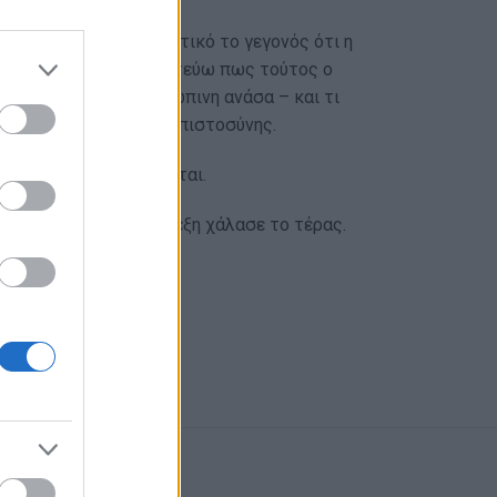
 Είναι για μένα σημαντικό το γεγονός ότι η
περιορισμένο. Γιατί πιστεύω πως τούτος ο
ς ρίζες της στην ανθρώπινη ανάσα – και τι
ρωστάμε στη στέρηση εμπιστοσύνης.
ο, όπου και να βρίσκεται.
θρωπος. Τούτη η απλή λέξη χάλασε το τέρας.