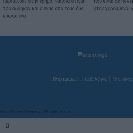
περπατούν στην έρημο. Κάποια στιγμή
που είναι σε πόλε
τσακώθηκαν και ο ένας από τους δύο
ήταν χαρούμενοι κ
έδωσε ένα
Πτολεμαίων 1, 11635 Αθήνα
Τηλ. Κέντρ
Σώμα Ελλήνων Προσκόπων. All rights reserved.