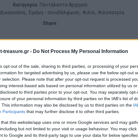
Κατηγορία:
Πεντάλεπτα Αρχηγού
Δικαιοσύνη
,
Ειρήνη - συναδέλφωση
,
Φιλία
,
Φιλοπατρία
Share:
ΠΕΡΙΓΡΑΦΉ
-treasure.gr -
Do Not Process My Personal Information
to opt-out of the sale, sharing to third parties, or processing of your per
λήθεια, η Σουηδική Ακαδημία έκρινε πως η προσπάθειά μου σε
formation for targeted advertising by us, please use the below opt-out s
 διάκριση. Θέλησε να τιμήσει τη γλώσσα μου, και να – εκφρά
r selection. Please note that after your opt-out request is processed y
τε τη συγγνώμη που ζητώ πρώτα- πρώτα από τον εαυτό μου.
eing interest-based ads based on personal information utilized by us or
disclosed to third parties prior to your opt-out. You may separately opt-
, που δεν έχει άλλο αγαθό παρά τον αγώνα του λαού του, τη 
losure of your personal information by third parties on the IAB’s list of
άγμα που τη χαρακτηρίζει είναι ότι μας παραδόθηκε χωρίς δι
. This information may also be disclosed by us to third parties on the
IA
Participants
that may further disclose it to other third parties.
ί ζωντανό, αλλά δεν παρουσιάζει κανένα χάσμα. Άλλο χαρακτη
 that this website/app uses one or more Google services and may gath
νθρωπος που ξεπερνά το μέτρο πρέπει να τιμωρηθεί από τις Ε
including but not limited to your visit or usage behaviour. You may click 
 to Google and its third-party tags to use your data for below specifi
α» λέει ο Ηράκλειτος· «ει δε μη, Ερινύες μιν Δίκης επίκουροι