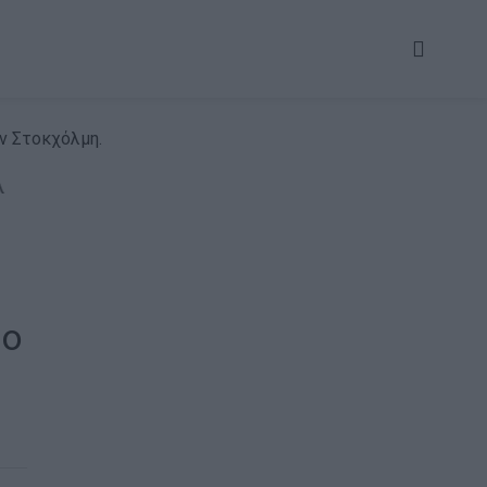
ν Στοκχόλμη.
το