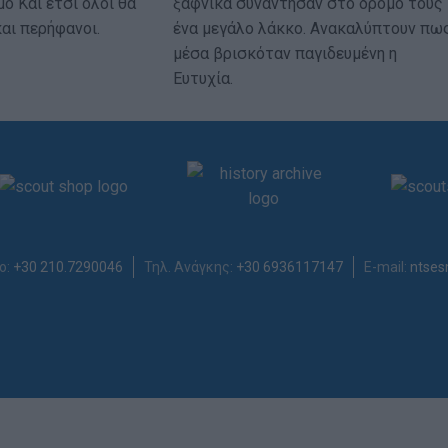
μο Και έτσι όλοι θα
ξαφνικά συνάντησαν στο δρόμο τους
αι περήφανοι.
ένα μεγάλο λάκκο. Ανακαλύπτουν πω
μέσα βρισκόταν παγιδευμένη η
Ευτυχία.
ο:
+30 210.7290046
Τηλ. Ανάγκης:
+30 6936117147
E-mail:
ntses