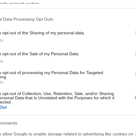
ogle consent section.
ακριά στα περασμένα όσο και η γραπτή. Το ίδιο και η ποίηση.
ποίηση γενικά, ακόμη και όταν αναβρύζει ανάμεσα σ’ ένα λαό 
l Data Processing Opt Outs
αι την ανησυχία, τη χρειάζεται την ποίηση. Η ποίηση έχει τι
o opt-out of the Sharing of my personal data.
πιστοσύνης – κι ένας Θεός το ξέρει αν τα δεινά μας δεν τα χ
In
άζεται όλους τους άλλους. Πρέπει ν’ αναζητήσουμε τον άνθρωπ
o opt-out of the Sale of my Personal Data.
In
κι αυτή του έθεσε το αίνιγμά της, η απόκρισή του ήταν: ο άν
ην απόκριση του Oιδίποδα.
to opt-out of processing my Personal Data for Targeted
ing.
In
o opt-out of Collection, Use, Retention, Sale, and/or Sharing
ersonal Data that Is Unrelated with the Purposes for which it
ΠΙΣΩ ΣΕ Πεντάλεπτα Αρχηγού
lected.
Out
consents
o allow Google to enable storage related to advertising like cookies on