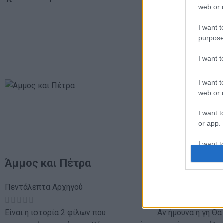
web or d
I want t
purpose
I want 
I want t
web or d
I want t
or app.
I want t
Άμμος και Πέτρα
Αν ήμουνα η 
I want t
authenti
Πεντάλεπτα Αρχηγού
Πεντάλεπτα Αρχη
Είναι η ιστορία 2 φίλων που
Αν ήμουνα η γη Θα