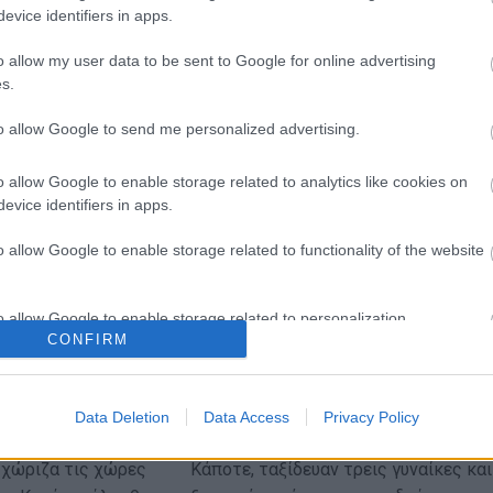
evice identifiers in apps.
o allow my user data to be sent to Google for online advertising
s.
to allow Google to send me personalized advertising.
o allow Google to enable storage related to analytics like cookies on
evice identifiers in apps.
o allow Google to enable storage related to functionality of the website
o allow Google to enable storage related to personalization.
CONFIRM
Γη
Η Ευτυχία
o allow Google to enable storage related to security, including
cation functionality and fraud prevention, and other user protection.
γού
Πεντάλεπτα Αρχηγού
Data Deletion
Data Access
Privacy Policy
 χώριζα τις χώρες
Κάποτε, ταξίδευαν τρεις γυναίκες και