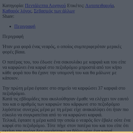
Κατηγορία:
Πεντάλεπτα Αρχηγού
Ετικέτες:
Αυτοπειθαρχία
,
Καθαρός λόγος
,
Σεβασμός των άλλων
Share:
Περιγραφή
Περιγραφή
Ήταν μια φορά ένας νεαρός, ο οποίος συμπεριφερόταν μερικές
φορές βίαια.
Ο πατέρας του, του έδωσε ένα σακουλάκι με καρφιά και του είπε
να καρφώνει ένα καρφί στο πεζοδρόμιο μπροστά από τον κήπο
κάθε φορά που θα έχανε την υπομονή του και θα μάλωνε με
κάποιον.
Την πρώτη μέρα έφτασε στο σημείο να καρφώσει 37 καρφιά στο
πεζοδρόμιο.
Κατά τις εβδομάδες που ακολούθησαν έμαθε να ελέγχει τον εαυτό
του και ο αριθμός των καρφιών που κάρφωνε στο πεζοδρόμιο
λιγόστευε συνεχώς μέρα με τη μέρα: είχε ανακαλύψει ότι ήταν πιο
εύκολο να συγκρατείται από το να καρφώνει καρφιά.
Τελικά, έφτασε η μέρα κατά την οποίa ο νεαρός δεν έβαλε ούτε ένα
καρφί στο πεζοδρόμιο. Τότε πήγε στον πατέρα του και του είπε ότι
εκείνη την ημέρα δεν χρειάστηκε να βάλει ούτε ένα καρφί.