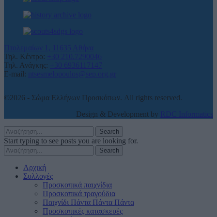
Πτολεμαίων 1, 11635 Αθήνα
Τηλ. Κέντρο:
+30 210.7290046
Τηλ. Ανάγκης:
+30 6936117147
E-mail:
ntsesmelopoulos@sep.org.gr
©2026 - Σώμα Ελλήνων Προσκόπων. All rights reserved.
Design & Development by
RDC Informatics
Search
Start typing to see posts you are looking for.
Search
Αρχική
Συλλογές
Προσκοπικά παιχνίδια
Προσκοπικά τραγούδια
Παιχνίδι Πάντα Πάντα Πάντα
Προσκοπικές κατασκευές