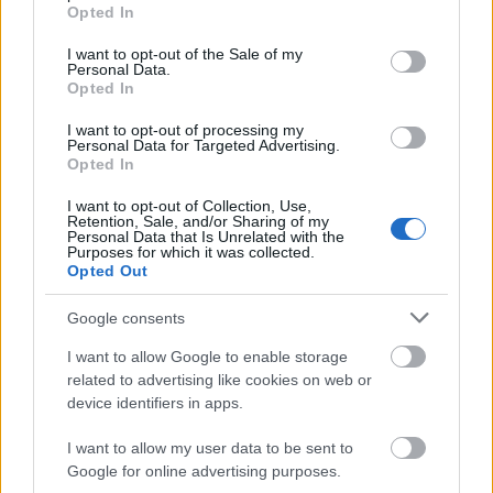
grant or deny consent to Google and its third-party tags to
Πεντάλεπτα Αρχηγού
Opted In
Βαθμολογήθηκε με
0
από 5
use your data for below specified purposes in below Google
«Ubuntu» ονομάζεται στη γλώσσα των φυλών της υποσαχάριας
consent section.
I want to opt-out of the Sale of my
Αφρικής (Ζουλού, Μασάι κλπ) η αλληλεγγύη της κοινότητας. Ένας
Personal Data.
ανθρωπολόγος επισκέφτηκε τη
Opted In
I want to opt-out of processing my
Personal Data for Targeted Advertising.
Opted In
Απόσπασμα από την ομιλία του Γιώργου Σεφέρη,
όταν παραλάμβανε το Νόμπελ Λογοτεχνίας, στις 10
I want to opt-out of Collection, Use,
Retention, Sale, and/or Sharing of my
Δεκεμβρίου 1963 στην Στοκχόλμη.
Personal Data that Is Unrelated with the
Purposes for which it was collected.
Opted Out
Πεντάλεπτα Αρχηγού
Βαθμολογήθηκε με
0
από 5
Τούτη την ώρα αισθάνομαι πως είμαι ο ίδιος μια αντίφαση.
Google consents
Αλήθεια, η Σουηδική Ακαδημία έκρινε πως η προσπάθειά μου σε
I want to allow Google to enable storage
related to advertising like cookies on web or
Είναι η ώρα της Γης !
device identifiers in apps.
Πεντάλεπτα Αρχηγού
I want to allow my user data to be sent to
Βαθμολογήθηκε με
0
από 5
Google for online advertising purposes.
(Από το βιβλίο Earth Hour, A Lights-Out Event for our planet, της