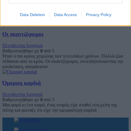
Βαθμολογήθηκε με
0
από 5
(παραδοσιακή ιστορία προσαρμοσμένη από τον συγγραφέα Χόρχε
Μπουκάι) Όταν ήμουν μικρός μου άρεσε πολύ το τσίρκο, και στο
Data Deletion
Data Access
Privacy Policy
τσίρκο μου
Οι σκαντζόχοιροι
Πεντάλεπτα Αρχηγού
Βαθμολογήθηκε με
0
από 5
Ήταν ο πιο κρύος χειμώνας των τελευταίων χρόνων. Πολλά ζώα
πέθαιναν από το κρύο. Οι σκαντζόχοιροι, συνειδητοποιώντας την
κατάσταση, αποφάσισαν
Όμορφη καρδιά
Πεντάλεπτα Αρχηγού
Βαθμολογήθηκε με
0
από 5
Μια φορά κι ένα καιρό, ένας νεαρός είχε σταθεί στη μέση της
πόλης και φώναζε ότι είχε την ομορφότερη καρδιά