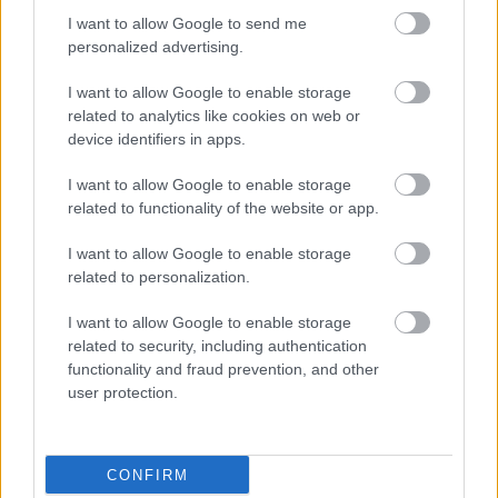
Nannete Heffernan) Σε ολόκληρο τον πλανήτη εκατομμύρια
I want to allow Google to send me
άνθρωποι
personalized advertising.
Ειρήνη
I want to allow Google to enable storage
related to analytics like cookies on web or
Πεντάλεπτα Αρχηγού
device identifiers in apps.
Βαθμολογήθηκε με
0
από 5
Mια φορά κι έναν καιρό, ήταν ένας βασιλιάς που πρόσφερε ένα
I want to allow Google to enable storage
βραβείο στον καλλιτέχνη που θα χρωμάτιζε την καλύτερη εικόνα
related to functionality of the website or app.
Η Ηχώ
I want to allow Google to enable storage
related to personalization.
Πεντάλεπτα Αρχηγού
Βαθμολογήθηκε με
0
από 5
I want to allow Google to enable storage
Ένας ξυλοκόπος περπατούσε κάποτε με τον γιο του στο δάσος.
related to security, including authentication
Ξαφνικά το παιδί γλίστρησε και έπεσε, ένας δυνατός πόνος
functionality and fraud prevention, and other
διαπέρασε
user protection.
Ο ελέφαντας του τσίρκου
CONFIRM
Πεντάλεπτα Αρχηγού