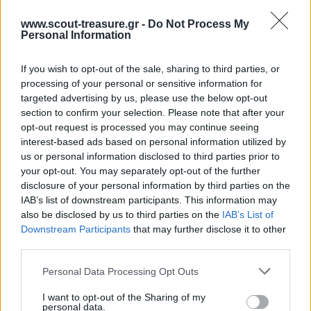
Τότε ο πατέρας του, του είπε να βγάζει ένα καρφί για κάθε μέρα
www.scout-treasure.gr -
Do Not Process My
που θα περνούσε χωρίς να χάσει την υπομονή του.
Personal Information
Οι μέρες πέρασαν και ο νεαρός τελικά μπόρεσε να πει στον πατέρα
του ότι είχε βγάλει όλα τα καρφιά απ το πεζοδρόμιο.
If you wish to opt-out of the sale, sharing to third parties, or
processing of your personal or sensitive information for
Ο πατέρας τότε, οδήγησε τον υιό του στο πεζοδρόμιο μπροστά από
targeted advertising by us, please use the below opt-out
τον κήπο και του είπε:
section to confirm your selection. Please note that after your
«Παιδί μου, συμπεριφέρθηκες καλά, αλλά κοίτα πόσες τρύπες έχει
opt-out request is processed you may continue seeing
το πεζοδρόμιο. Αυτό δεν θα είναι πια όπως πριν. Όταν μαλώνεις με
interest-based ads based on personal information utilized by
κάποιον και του λες κάτι προσβλητικό, του αφήνεις μια πληγή όπως
us or personal information disclosed to third parties prior to
αυτή. Μπορείς να μαχαιρώσεις έναν άνθρωπο και μετά να του
your opt-out. You may separately opt-out of the further
βγάλεις το μαχαίρι, ωστόσο όμως θα του μείνει πάντα μια πληγή.»
disclosure of your personal information by third parties on the
ΠΙΣΩ ΣΕ Πεντάλεπτα Αρχηγού
IAB’s list of downstream participants. This information may
also be disclosed by us to third parties on the
IAB’s List of
Σχετικά προϊόντα
Downstream Participants
that may further disclose it to other
third parties.
Please note that this website/app uses one or more Google
Personal Data Processing Opt Outs
services and may gather and store information including but
Ubuntu
not limited to your visit or usage behaviour. You may click to
I want to opt-out of the Sharing of my
personal data.