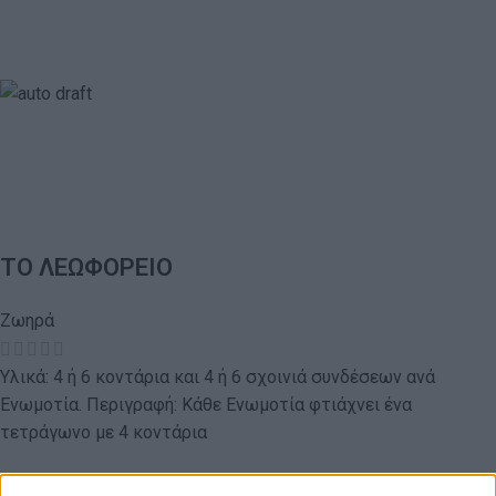
ΤΟ ΛΕΩΦΟΡΕΙΟ
Ζωηρά
Υλικά: 4 ή 6 κοντάρια και 4 ή 6 σχοινιά συνδέσεων ανά
Ενωμοτία. Περιγραφή: Κάθε Ενωμοτία φτιάχνει ένα
τετράγωνο με 4 κοντάρια