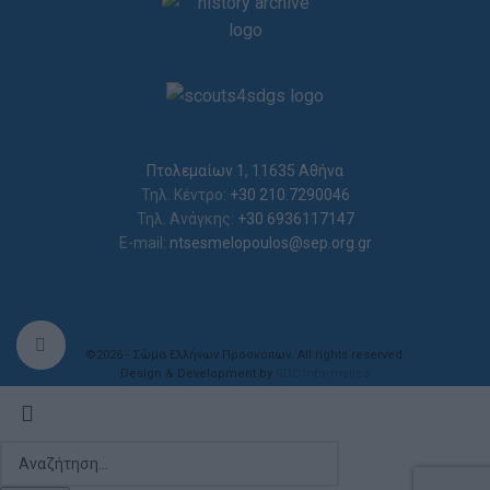
Πτολεμαίων 1, 11635 Αθήνα
Τηλ. Κέντρο:
+30 210.7290046
Τηλ. Ανάγκης:
+30 6936117147
E-mail:
ntsesmelopoulos@sep.org.gr
Click to enlarge
©2026 - Σώμα Ελλήνων Προσκόπων. All rights reserved.
Design & Development by
RDC Informatics