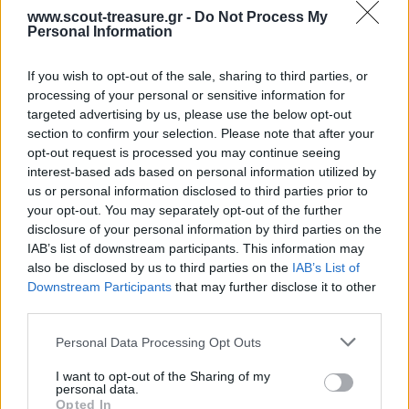
www.scout-treasure.gr -
Do Not Process My
Personal Information
If you wish to opt-out of the sale, sharing to third parties, or
processing of your personal or sensitive information for
targeted advertising by us, please use the below opt-out
section to confirm your selection. Please note that after your
opt-out request is processed you may continue seeing
interest-based ads based on personal information utilized by
us or personal information disclosed to third parties prior to
your opt-out. You may separately opt-out of the further
disclosure of your personal information by third parties on the
IAB’s list of downstream participants. This information may
ΤΟ ΜΑΝΤΗΛΙ
also be disclosed by us to third parties on the
IAB’s List of
Downstream Participants
that may further disclose it to other
Ζωηρά
third parties.
Please note that this website/app uses one or more Google
Personal Data Processing Opt Outs
Υλικά: – Περιγραφή: Τα παιδιά χωρίζονται σε δύο ομάδες, που
services and may gather and store information including but
στέκονται αντιμέτωπες σε δύο παράλληλες γραμμές με
not limited to your visit or usage behaviour. You may click to
I want to opt-out of the Sharing of my
personal data.
απόσταση 15 m μεταξύ τους.
grant or deny consent to Google and its third-party tags to
Opted In