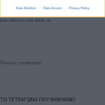
Data Deletion
Data Access
Privacy Policy
Υλικά: Ένα αυγό ή μία νερόμπομπα ανά 2 παίκτες
Περιγραφή: Τα παιδιά σχηματίζουν ζευγάρια και στέκονται ο
ένας απέναντι στον άλλον, σε
ΤΟ ΤΕΤΡΑΓΩΝΟ ΠΟΥ ΜΙΚΡΑΙΝΕΙ