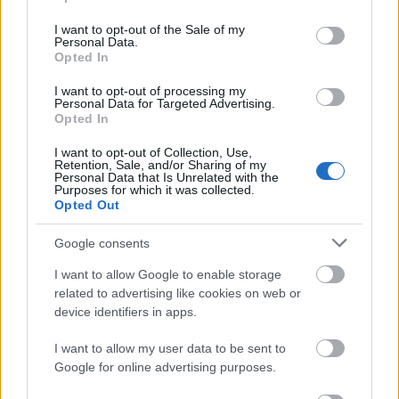
use your data for below specified purposes in below Google
consent section.
I want to opt-out of the Sale of my
Personal Data.
Opted In
I want to opt-out of processing my
Personal Data for Targeted Advertising.
Opted In
I want to opt-out of Collection, Use,
Retention, Sale, and/or Sharing of my
Personal Data that Is Unrelated with the
Purposes for which it was collected.
Opted Out
Google consents
I want to allow Google to enable storage
ΤΟ ΜΠΟΥΚΑΛΙ ΠΟΥ ΠΕΡΠΑΤΑΕΙ (WALKER
related to advertising like cookies on web or
BOTTLE)
device identifiers in apps.
I want to allow my user data to be sent to
Ζωηρά
Google for online advertising purposes.
Υλικά: 3 πλαστικά μπουκάλια, 1 τραπέζι Περιγραφή: Πάνω σε