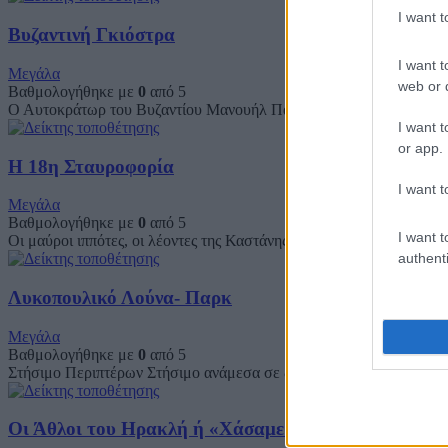
I want 
Βυζαντινή Γκιόστρα
I want t
Μεγάλα
web or d
Βαθμολογήθηκε με
0
από 5
Ο Αυτοκράτωρ του Βυζαντίου Μανουήλ Παλαιολόγος προσκαλεί τις 
I want t
or app.
Η 18η Σταυροφορία
I want t
Μεγάλα
Βαθμολογήθηκε με
0
από 5
I want t
Οι μαύροι ιππότες, οι λέοντες της Καστάνης, τα Λευκά Γεράκια και
authenti
Λυκοπουλικό Λούνα- Παρκ
Μεγάλα
Βαθμολογήθηκε με
0
από 5
Στήσιμο Περιπτέρων Στήσιμο ανάμεσα σε δύο δέντρα του ενός σκελε
Οι Άθλοι του Ηρακλή ή «Χάσαμε τον Ηρακλή ΣΤΟ