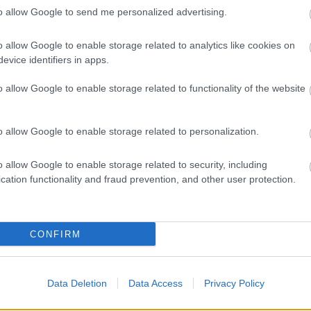
to allow Google to send me personalized advertising.
o allow Google to enable storage related to analytics like cookies on
evice identifiers in apps.
«Φατρίες» της Βασιλεύουσας να αγωνισθούν σε διάφορα αγωνίσματα
o allow Google to enable storage related to functionality of the website
o allow Google to enable storage related to personalization.
o allow Google to enable storage related to security, including
 το Τάγμα των Διάστικτων Ιπποτών εξορμούν εναντίων των άπιστων
cation functionality and fraud prevention, and other user protection.
CONFIRM
τού από κοντάρια ενωμένα με σχοινί. Τα δύο οριζόντια κοντάρια του
Data Deletion
Data Access
Privacy Policy
Π»