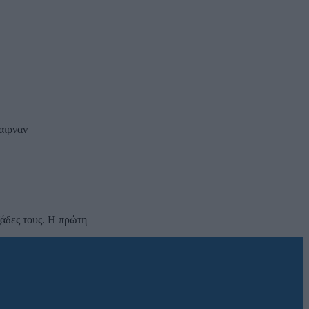
αιρναν
άδες τους. Η πρώτη