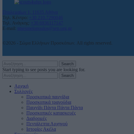
Πτολεμαίων 1, 11635 Αθήνα
Τηλ. Κέντρο:
+30 210.7290046
Τηλ. Ανάγκης:
+30 6936117147
E-mail:
ntsesmelopoulos@sep.org.gr
©2026 - Σώμα Ελλήνων Προσκόπων. All rights reserved.
Search
Start typing to see posts you are looking for.
Search
Αρχική
Συλλογές
Προσκοπικά παιχνίδια
Προσκοπικά τραγούδια
Παιχνίδι Πάντα Πάντα Πάντα
Προσκοπικές κατασκευές
Διαδρομές
Πεντάλεπτα Αρχηγού
Ιστορίες Ακέλα