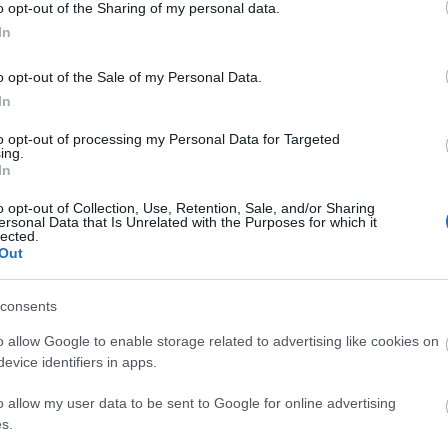
o opt-out of the Sharing of my personal data.
ν τον πλοηγό για την επόμενη φορά που θα σχολιάσω.
In
o opt-out of the Sale of my Personal Data.
In
to opt-out of processing my Personal Data for Targeted
ing.
In
o opt-out of Collection, Use, Retention, Sale, and/or Sharing
ersonal Data that Is Unrelated with the Purposes for which it
lected.
Out
LTD» ΖΩΟΛΟΓΙΚΟΣ ΚΗΠΟΣ: μίμηση ζώων – αναγνώριση από
consents
o allow Google to enable storage related to advertising like cookies on
evice identifiers in apps.
o allow my user data to be sent to Google for online advertising
s.
στή ή σχοινί για την αφετηρία. Ξυλάκια για την σκυταλοδρομία Πισ