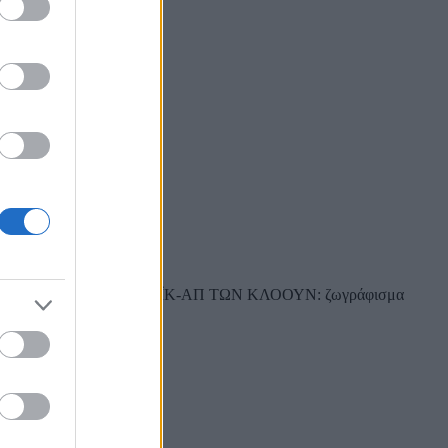
 φωτογραφίες ΤΟ ΜΕΪΚ-ΑΠ ΤΩΝ ΚΛΟΟΥΝ: ζωγράφισμα
τόλι ή