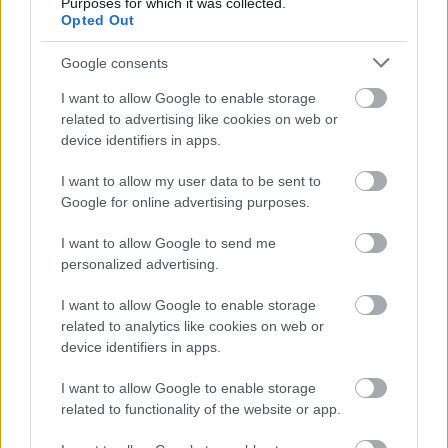
Purposes for which it was collected.
ΑΚΙΝΗΤΟ ΠΟΔΟΣΦΑΙΡΟ
Opted Out
Αθλοπαιδιές
Google consents
Βαθμολογήθηκε με
0
από 5
Υλικά: 1 μπάλα, 2 τέρματα Περιγραφή: Κάθε ομάδα ορίζει έναν
I want to allow Google to enable storage
τερματοφύλακα. Ο Αρχηγός ορίζει επίσης ζευγάρια αντιπάλων
related to advertising like cookies on web or
παικτών, στους οποίους
device identifiers in apps.
I want to allow my user data to be sent to
ΑΜΙΛΗΤΟ ΠΟΔΟΣΦΑΙΡΟ
Google for online advertising purposes.
Αθλοπαιδιές
I want to allow Google to send me
Βαθμολογήθηκε με
0
από 5
Υλικά: 1 μπάλα, 2 τέρματα Περιγραφή: Κανονικό ποδόσφαιρο,
personalized advertising.
όμως κάθε ομιλία, φωνή, κραυγή κλπ. σφυρίζεται φάουλ.
Παραλλαγή: 1) Στο δεύτερο
I want to allow Google to enable storage
related to analytics like cookies on web or
device identifiers in apps.
ΒΟΛΕΪ ΜΕ ΝΕΡΟΜΠΟΜΠΕΣ
I want to allow Google to enable storage
Αθλοπαιδιές
,
Θαλασσινά
related to functionality of the website or app.
Βαθμολογήθηκε με
0
από 5
Υλικά: Ταινία σήμανσης, 1 σχοινί και 20 νερόμπομπες Περιγραφή: