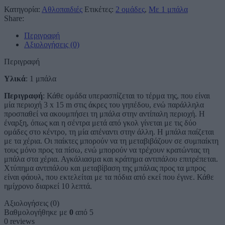
Κατηγορία:
Αθλοπαιδιές
Ετικέτες:
2 ομάδες
,
Με 1 μπάλα
Share:
Περιγραφή
Αξιολογήσεις (0)
Περιγραφή
Υλικά
: 1 μπάλα
Περιγραφή
: Κάθε ομάδα υπερασπίζεται το τέρμα της, που είναι
μία περιοχή 3 x 15 m στις άκρες του γηπέδου, ενώ παράλληλα
προσπαθεί να ακουμπήσει τη μπάλα στην αντίπαλη περιοχή. Η
έναρξη, όπως και η σέντρα μετά από γκολ γίνεται με τις δύο
ομάδες στο κέντρο, τη μία απέναντι στην άλλη. Η μπάλα παίζεται
με τα χέρια. Οι παίκτες μπορούν να τη μεταβιβάζουν σε συμπαίκτη
τους μόνο προς τα πίσω, ενώ μπορούν να τρέχουν κρατώντας τη
μπάλα στα χέρια. Αγκάλιασμα και κράτημα αντιπάλου επιτρέπεται.
Χτύπημα αντιπάλου και μεταβίβαση της μπάλας προς τα μπρος
είναι φάουλ, που εκτελείται με τα πόδια από εκεί που έγινε. Κάθε
ημίχρονο διαρκεί 10 λεπτά.
Αξιολογήσεις (0)
Βαθμολογήθηκε με
0
από 5
0 reviews