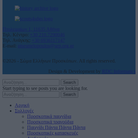
Πτολεμαίων 1, 11635 Αθήνα
Τηλ. Κέντρο:
+30 210.7290046
Τηλ. Ανάγκης:
+30 6936117147
E-mail:
ntsesmelopoulos@sep.org.gr
©2026 - Σώμα Ελλήνων Προσκόπων. All rights reserved.
Design & Development by
RDC Informatics
Search
Start typing to see posts you are looking for.
Search
Αρχική
Συλλογές
Προσκοπικά παιχνίδια
Προσκοπικά τραγούδια
Παιχνίδι Πάντα Πάντα Πάντα
Προσκοπικές κατασκευές