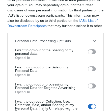
Η αξιολόγησή σας
*
your opt-out. You may separately opt-out of the further
disclosure of your personal information by third parties on the
IAB’s list of downstream participants. This information may
also be disclosed by us to third parties on the
IAB’s List of
Downstream Participants
that may further disclose it to other
third parties.
Please note that this website/app uses one or more Google
Personal Data Processing Opt Outs
services and may gather and store information including but
Όνομα
*
not limited to your visit or usage behaviour. You may click to
I want to opt-out of the Sharing of my
personal data.
Email
*
grant or deny consent to Google and its third-party tags to
Opted In
use your data for below specified purposes in below Google
Αποθήκευσε το όνομά μου, email, και τον ιστότοπο μου σε
consent section.
I want to opt-out of the Sale of my
αυτόν τον πλοηγό για την επόμενη φορά που θα σχολιάσω.
Personal Data.
Opted In
I want to opt-out of processing my
ΠΙΣΩ ΣΕ Προσκοπικά παιχνίδια
Personal Data for Targeted Advertising.
Opted In
Σχετικά προϊόντα
I want to opt-out of Collection, Use,
Retention, Sale, and/or Sharing of my
Personal Data that Is Unrelated with the