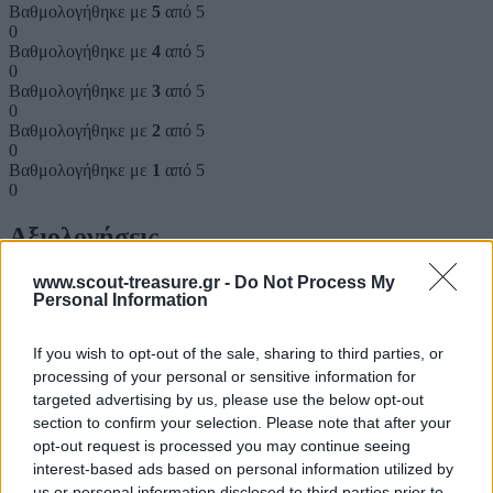
Βαθμολογήθηκε με
5
από 5
0
Βαθμολογήθηκε με
4
από 5
0
Βαθμολογήθηκε με
3
από 5
0
Βαθμολογήθηκε με
2
από 5
0
Βαθμολογήθηκε με
1
από 5
0
Αξιολογήσεις
www.scout-treasure.gr -
Do Not Process My
Clear filters
Personal Information
Δεν υπάρχει καμία αξιολόγηση ακόμη.
If you wish to opt-out of the sale, sharing to third parties, or
processing of your personal or sensitive information for
Κάνετε την πρώτη αξιολόγηση για το προϊόν: “RUGBY”
targeted advertising by us, please use the below opt-out
Η ηλ. διεύθυνση σας δεν δημοσιεύεται.
Τα υποχρεωτικά πεδία
section to confirm your selection. Please note that after your
σημειώνονται με
*
opt-out request is processed you may continue seeing
interest-based ads based on personal information utilized by
Η βαθμολογία σας
*
us or personal information disclosed to third parties prior to