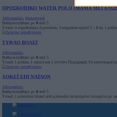
ΠΡΟΣΚΟΠΙΚΟ WATER POLO (ΜΑΜΑ ΜΕΓΑΛΩΣ
Αθλοπαιδιές
,
Θαλασσινά
Βαθμολογήθηκε με
0
από 5
Υλικά: 4 σημαδούρες ή μπιτόνια, 3 κομμάτια σχοινί 5 – 8 m, 1 μπά
ΤΥΦΛΟ ΒΟΛΕΪ
Αθλοπαιδιές
Βαθμολογήθηκε με
0
από 5
Υλικά: 1 μπάλα, 1 σχοινί και 1 σεντόνι Περιγραφή: Οι κανονισμοί κα
ΧΟΚΕΪ ΕΠΙ ΝΑΪΛΟΝ
Αθλοπαιδιές
Βαθμολογήθηκε με
0
από 5
Υλικά: 1 μπαλίτσα πλακέ από μπουκάλι πεπιεσμένο τυλιγμένο με τα