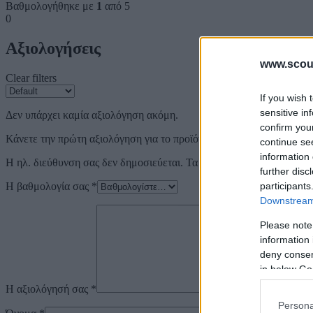
Βαθμολογήθηκε με
1
από 5
0
Αξιολογήσεις
www.scout
Clear filters
If you wish 
sensitive in
Δεν υπάρχει καμία αξιολόγηση ακόμη.
confirm you
Κάνετε την πρώτη αξιολόγηση για το προϊόν: “ΚΑΘΙΣΤΟ ΠΟΔΟΣ
continue se
information 
Η ηλ. διεύθυνση σας δεν δημοσιεύεται.
Τα υποχρεωτικά πεδία σημε
further disc
Η βαθμολογία σας
*
participants
Downstream 
Please note
information 
deny consent
in below Go
Η αξιολόγησή σας
*
Persona