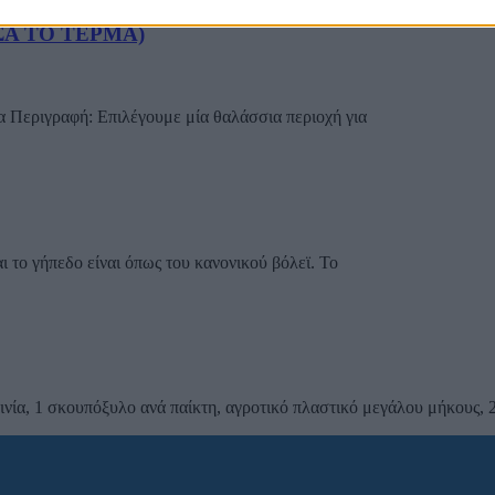
Α ΤΟ ΤΕΡΜΑ)
λα Περιγραφή: Επιλέγουμε μία θαλάσσια περιοχή για
ι το γήπεδο είναι όπως του κανονικού βόλεϊ. Το
ινία, 1 σκουπόξυλο ανά παίκτη, αγροτικό πλαστικό μεγάλου μήκους, 