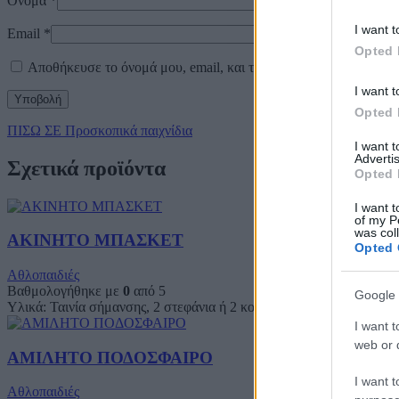
Όνομα
*
I want t
Email
*
Opted 
Αποθήκευσε το όνομά μου, email, και τον ιστότοπο μου σε αυτό
I want t
Opted 
ΠΙΣΩ ΣΕ Προσκοπικά παιχνίδια
I want 
Advertis
Σχετικά προϊόντα
Opted 
I want t
of my P
was col
ΑΚΙΝΗΤΟ ΜΠΑΣΚΕΤ
Opted 
Αθλοπαιδιές
Βαθμολογήθηκε με
0
από 5
Google 
Υλικά: Ταινία σήμανσης, 2 στεφάνια ή 2 κουβάδες, 1 μπάλα. Περιγ
I want t
web or d
ΑΜΙΛΗΤΟ ΠΟΔΟΣΦΑΙΡΟ
I want t
Αθλοπαιδιές