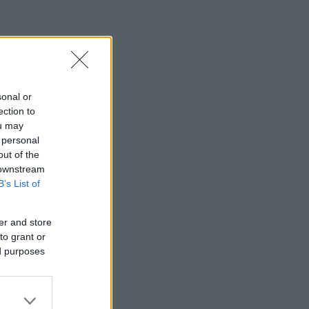
sonal or
ection to
ou may
 personal
out of the
 downstream
B’s List of
er and store
to grant or
ed purposes