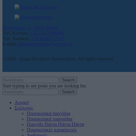
Πτολεμαίων 1, 11635 Αθήνα
Τηλ. Κέντρο:
+30 210.7290046
Τηλ. Ανάγκης:
+30 6936117147
E-mail:
ntsesmelopoulos@sep.org.gr
©2026 - Σώμα Ελλήνων Προσκόπων. All rights reserved.
Search
Start typing to see posts you are looking for.
Search
Αρχική
Συλλογές
Προσκοπικά παιχνίδια
Προσκοπικά τραγούδια
Παιχνίδι Πάντα Πάντα Πάντα
Προσκοπικές κατασκευές
Διαδρομές