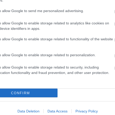
s.
 κάθε ομιλία, φωνή, κραυγή κλπ. σφυρίζεται φάουλ. Παραλλαγή: 1) Σ
to allow Google to send me personalized advertising.
o allow Google to enable storage related to analytics like cookies on
evice identifiers in apps.
o allow Google to enable storage related to functionality of the website
ης. Περιγραφή: Το παιχνίδι αντιγράφει τη λογική από το κλασσικό
o allow Google to enable storage related to personalization.
o allow Google to enable storage related to security, including
cation functionality and fraud prevention, and other user protection.
ο γήπεδο αποτελείται από δύο τετράγωνα. Το φιλέ είναι ένα τεντωμέν
CONFIRM
 κανονικό ποδόσφαιρο, με τη διαφορά ότι υπάρχουν 2
Data Deletion
Data Access
Privacy Policy