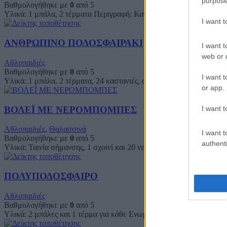
purpose
Βαθμολογήθηκε με
0
από 5
Υλικά: 1 μπάλα, 2 τέρματα Περιγραφή: Κανονικό ποδόσφαιρο, όμως
I want 
ΑΝΘΡΩΠΙΝΟ ΠΟΔΟΣΦΑΙΡΑΚΙ
I want t
web or d
Αθλοπαιδιές
Βαθμολογήθηκε με
0
από 5
I want t
Υλικά: 1 μπάλα, 2 τέρματα, 24 καστανιές, σχοινιά και ταινία σήμανσ
or app.
ΒΟΛΕΪ ΜΕ ΝΕΡΟΜΠΟΜΠΕΣ
I want t
Αθλοπαιδιές
,
Θαλασσινά
I want t
Βαθμολογήθηκε με
0
από 5
authenti
Υλικά: Ταινία σήμανσης, 1 σχοινί και 20 νερόμπομπες Περιγραφή: Τ
ΠΟΛΥΠΟΔΟΣΦΑΙΡΟ
Αθλοπαιδιές
Βαθμολογήθηκε με
0
από 5
Υλικά: 2 μπάλες και 1 τέρμα για κάθε Ενωμοτία Περιγραφή: Σαν το