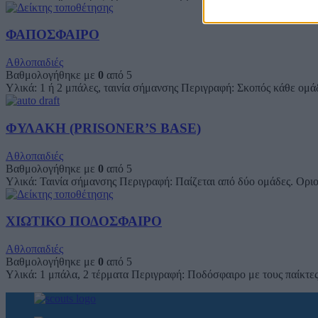
ΦΑΠΟΣΦΑΙΡΟ
Αθλοπαιδιές
Βαθμολογήθηκε με
0
από 5
Υλικά: 1 ή 2 μπάλες, ταινία σήμανσης Περιγραφή: Σκοπός κάθε ομάδ
ΦΥΛΑΚΗ (PRISONER’S BASE)
Αθλοπαιδιές
Βαθμολογήθηκε με
0
από 5
Υλικά: Ταινία σήμανσης Περιγραφή: Παίζεται από δύο ομάδες. Οριο
ΧΙΩΤΙΚΟ ΠΟΔΟΣΦΑΙΡΟ
Αθλοπαιδιές
Βαθμολογήθηκε με
0
από 5
Υλικά: 1 μπάλα, 2 τέρματα Περιγραφή: Ποδόσφαιρο με τους παίκτες