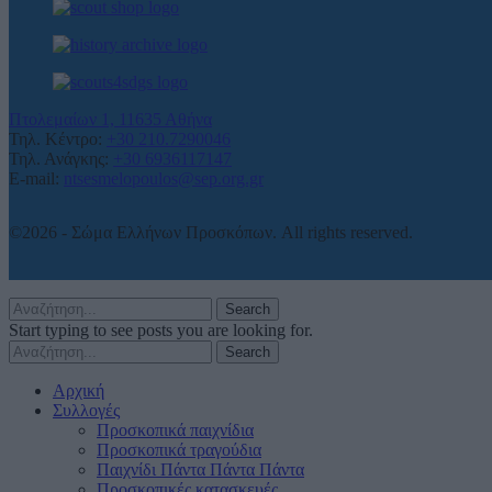
Πτολεμαίων 1, 11635 Αθήνα
Τηλ. Κέντρο:
+30 210.7290046
Τηλ. Ανάγκης:
+30 6936117147
E-mail:
ntsesmelopoulos@sep.org.gr
©2026 - Σώμα Ελλήνων Προσκόπων. All rights reserved.
Search
Start typing to see posts you are looking for.
Search
Αρχική
Συλλογές
Προσκοπικά παιχνίδια
Προσκοπικά τραγούδια
Παιχνίδι Πάντα Πάντα Πάντα
Προσκοπικές κατασκευές