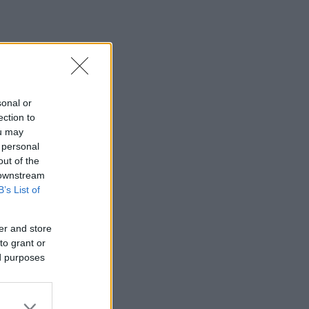
sonal or
ection to
ou may
 personal
out of the
 downstream
B’s List of
er and store
to grant or
ed purposes