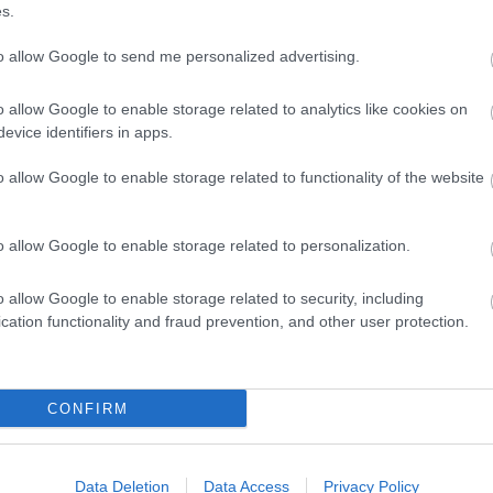
s.
ης. Περιγραφή: Το παιχνίδι αντιγράφει τη λογική από το κλασσικό
to allow Google to send me personalized advertising.
o allow Google to enable storage related to analytics like cookies on
evice identifiers in apps.
o allow Google to enable storage related to functionality of the website
ι από δύο ομάδες. Το γήπεδο οριοθετείται με ταινία σήμανσης και
o allow Google to enable storage related to personalization.
o allow Google to enable storage related to security, including
cation functionality and fraud prevention, and other user protection.
Τα παιδιά χωρίζονται σε δύο ομάδες. Κάθε ομάδα έχει το
Α ΤΟ ΤΕΡΜΑ)
CONFIRM
λα Περιγραφή: Επιλέγουμε μία θαλάσσια περιοχή για
Data Deletion
Data Access
Privacy Policy