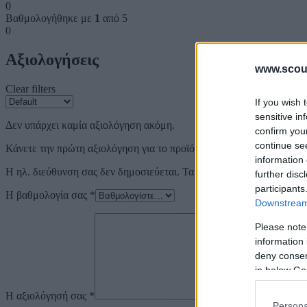
0
Βαθμολογήθηκε με
1
από 5
0
Αξιολογήσεις
www.scout
Clear filters
If you wish 
sensitive in
Δεν υπάρχει καμία αξιολόγηση ακόμη.
confirm you
continue se
Κάνετε την πρώτη αξιολόγηση για το προϊόν: “ΠΟΛΥΠΟΔΟΣΦΑΙΡ
information 
Η ηλ. διεύθυνση σας δεν δημοσιεύεται.
Τα υποχρεωτικά πεδία σημε
further disc
participants
Η βαθμολογία σας
*
Downstream 
Please note
information 
deny consent
in below Go
Η αξιολόγησή σας
*
Persona