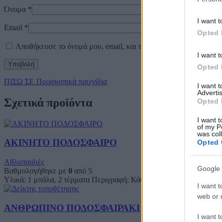
Όνομα
*
I want t
Email
*
Opted 
Αποθήκευσε το όνομά μου, email, και τον ιστότοπο μου σε αυτό
I want t
Opted 
ΠΙΣΩ ΣΕ Προσκοπικά παιχνίδια
I want 
Advertis
Σχετικά προϊόντα
Opted 
I want t
of my P
was col
ΑΚΙΝΗΤΟ ΠΟΔΟΣΦΑΙΡΟ
Opted 
Αθλοπαιδιές
Google 
Βαθμολογήθηκε με
0
από 5
Υλικά: 1 μπάλα, 2 τέρματα Περιγραφή: Κάθε ομάδα ορίζει έναν τερ
I want t
web or d
ΑΝΘΡΩΠΙΝΟ ΠΟΔΟΣΦΑΙΡΑΚΙ
I want t