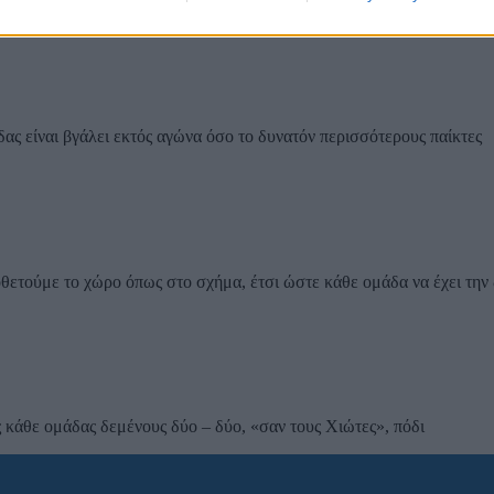
ας είναι βγάλει εκτός αγώνα όσο το δυνατόν περισσότερους παίκτες
θετούμε το χώρο όπως στο σχήμα, έτσι ώστε κάθε ομάδα να έχει την 
 κάθε ομάδας δεμένους δύο – δύο, «σαν τους Χιώτες», πόδι