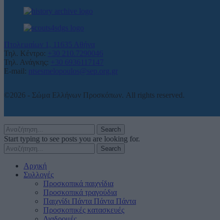
Πτολεμαίων 1, 11635 Αθήνα
Τηλ. Κέντρο:
+30 210.7290046
Τηλ. Ανάγκης:
+30 6936117147
E-mail:
ntsesmelopoulos@sep.org.gr
©2026 - Σώμα Ελλήνων Προσκόπων. All rights reserved.
Search
Start typing to see posts you are looking for.
Search
Αρχική
Συλλογές
Προσκοπικά παιχνίδια
Προσκοπικά τραγούδια
Παιχνίδι Πάντα Πάντα Πάντα
Προσκοπικές κατασκευές
Διαδρομές