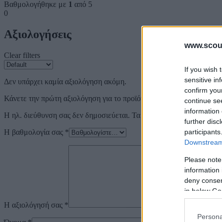
Βαθμολογήθηκε με
1
από 5
0
Αξιολογήσεις
www.scout
Clear filters
If you wish 
sensitive in
Δεν υπάρχει καμία αξιολόγηση ακόμη.
confirm you
Κάνετε την πρώτη αξιολόγηση για το προϊόν: “ΠΙΣΩΠΛΑΤΟΙ ΚΟ
continue se
information 
Η ηλ. διεύθυνση σας δεν δημοσιεύεται.
Τα υποχρεωτικά πεδία σημε
further disc
Η βαθμολογία σας
*
participants
Downstream 
Please note
information 
deny consent
in below Go
Η αξιολόγησή σας
*
Persona