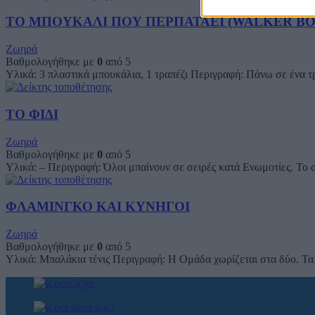
ΤΟ ΜΠΟΥΚΑΛΙ ΠΟΥ ΠΕΡΠΑΤΑΕΙ (WALKER BO
Ζωηρά
Βαθμολογήθηκε με
0
από 5
Υλικά: 3 πλαστικά μπουκάλια, 1 τραπέζι Περιγραφή: Πάνω σε ένα τρ
ΤΟ ΦΙΔΙ
Ζωηρά
Βαθμολογήθηκε με
0
από 5
Υλικά: – Περιγραφή: Όλοι μπαίνουν σε σειρές κατά Ενωμοτίες. Το α
ΦΛΑΜΙΝΓΚΟ ΚΑΙ ΚΥΝΗΓΟΙ
Ζωηρά
Βαθμολογήθηκε με
0
από 5
Υλικά: Μπαλάκια τένις Περιγραφή: Η Ομάδα χωρίζεται στα δύο. Τα 