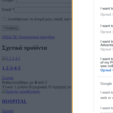
Όνομα
*
I want t
Email
*
Opted 
Αποθήκευσε το όνομά μου, email, και τον ιστότοπο μου σε αυτό
I want t
Opted 
ΠΙΣΩ ΣΕ Προσκοπικά παιχνίδια
I want 
Advertis
Σχετικά προϊόντα
Opted 
I want t
of my P
was col
1-2-3-4-5
Opted 
Ζωηρά
Βαθμολογήθηκε με
0
από 5
Google 
Υλικά: 1 μπάλα Περιγραφή: Ο Αρχηγός πετάει μια μπάλα στον αέρα.
I want t
web or d
HOSPITAL
I want t
Ζωηρά