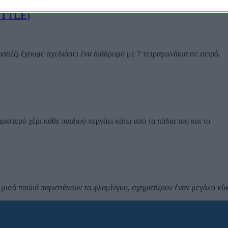
TTLE)
απέζι έχουμε σχεδιάσει ένα διάδρομο με 7 τετραγωνάκια σε σειρά.
ριστερό χέρι κάθε παιδιού περνάει κάτω από τα πόδια του και το
μισά παιδιά παριστάνουν τα φλαμίνγκο, σχηματίζουν έναν μεγάλο κύκ