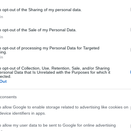
o opt-out of the Sharing of my personal data.
In
ν τον πλοηγό για την επόμενη φορά που θα σχολιάσω.
o opt-out of the Sale of my Personal Data.
In
to opt-out of processing my Personal Data for Targeted
ing.
In
o opt-out of Collection, Use, Retention, Sale, and/or Sharing
ersonal Data that Is Unrelated with the Purposes for which it
lected.
Out
consents
 Όποιος την πιάσει προσπαθεί να την κρατήσει για λογαριασμό της Ε
o allow Google to enable storage related to advertising like cookies on
evice identifiers in apps.
o allow my user data to be sent to Google for online advertising