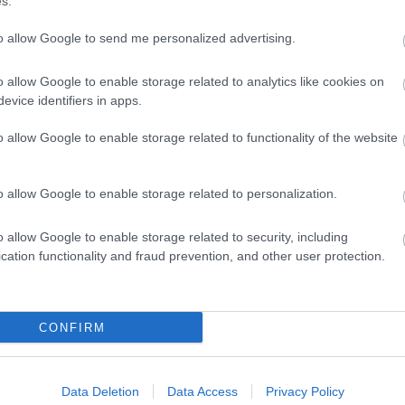
s.
ρίζονται σαν κυνηγοί. Οι κυνηγοί προσπαθούν να να «τραυματίσουν»
to allow Google to send me personalized advertising.
o allow Google to enable storage related to analytics like cookies on
evice identifiers in apps.
o allow Google to enable storage related to functionality of the website
. ένα φύλλο εδάφους ή ένα κομμάτι νάιλον 2 x
o allow Google to enable storage related to personalization.
o allow Google to enable storage related to security, including
cation functionality and fraud prevention, and other user protection.
κονται αντιμέτωπες σε δύο παράλληλες γραμμές με απόσταση 15 m μετ
CONFIRM
ιδιά χωρίζονται σε δύο ομάδες, που στέκονται αντιμέτωπες από τη μί
Data Deletion
Data Access
Privacy Policy