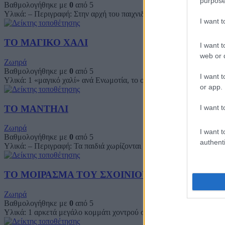
purpose
Βαθμολογήθηκε με
0
από 5
Υλικά: – Περιγραφή: Στην αρχή του παιχνιδιού, ένα ή δύο παιδιά ο
I want 
ΤΟ ΜΑΓΙΚΟ ΧΑΛΙ
I want t
web or d
Ζωηρά
Βαθμολογήθηκε με
0
από 5
I want t
Υλικά: 1 «μαγικό χαλί» ανά Ενωμοτία, το οποίο μπορεί να είναι π.χ
or app.
ΤΟ ΜΑΝΤΗΛΙ
I want t
Ζωηρά
I want t
Βαθμολογήθηκε με
0
από 5
authenti
Υλικά: – Περιγραφή: Τα παιδιά χωρίζονται σε δύο ομάδες, που στέ
ΤΟ ΜΟΙΡΑΣΜΑ ΤΟΥ ΣΧΟΙΝΙΟΥ
Ζωηρά
Βαθμολογήθηκε με
0
από 5
Υλικά: 1 αρκετά μεγάλο κομμάτι χοντρού σχοινιού Περιγραφή: Τα πα