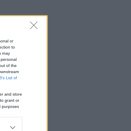
sonal or
ection to
ou may
 personal
out of the
 downstream
B’s List of
er and store
to grant or
ed purposes