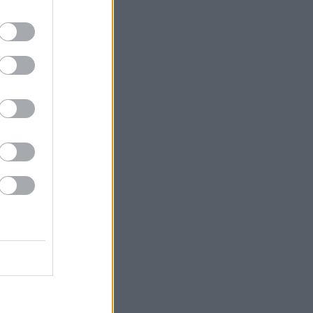
αξύ τους.
α κι από