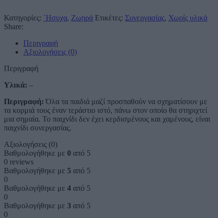
Κατηγορίες:
΄Ησυχα
,
Ζωηρά
Ετικέτες:
Συνεργασίας
,
Χωρίς υλικά
Share:
Περιγραφή
Αξιολογήσεις (0)
Περιγραφή
Υλικά:
–
Περιγραφή:
Όλα τα παιδιά μαζί προσπαθούν να σχηματίσουν με
τα κορμιά τους έναν τεράστιο ιστό, πάνω στον οποίο θα στηριχτεί
μια σημαία. Το παιχνίδι δεν έχει κερδισμένους και χαμένους, είναι
παιχνίδι συνεργασίας.
Αξιολογήσεις (0)
Βαθμολογήθηκε με
0
από 5
0 reviews
Βαθμολογήθηκε με
5
από 5
0
Βαθμολογήθηκε με
4
από 5
0
Βαθμολογήθηκε με
3
από 5
0