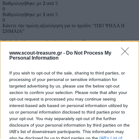
Βαθμολογήθηκε με
2
από 5
0
Βαθμολογήθηκε με
1
από 5
0
Κάνετε την πρώτη αξιολόγηση για το προϊόν: “ΠΙΟ ΨΗΛΑ Η
ΣΗΜΑΙΑ”
Η ηλ. διεύθυνση σας δεν δημοσιεύεται.
Τα υποχρεωτικά πεδία
σημειώνονται με
*
www.scout-treasure.gr -
Do Not Process My
Η βαθμολογία σας
*
Personal Information
Η αξιολόγησή σας
*
If you wish to opt-out of the sale, sharing to third parties, or
processing of your personal or sensitive information for
targeted advertising by us, please use the below opt-out
section to confirm your selection. Please note that after your
opt-out request is processed you may continue seeing
interest-based ads based on personal information utilized by
us or personal information disclosed to third parties prior to
your opt-out. You may separately opt-out of the further
Όνομα
*
disclosure of your personal information by third parties on the
Email
*
IAB’s list of downstream participants. This information may
also be disclosed by us to third parties on the
IAB’s List of