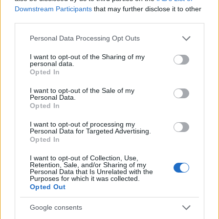
Αποθήκευσε το όνομά μου, email, και τον ιστότοπο μου σε
Downstream Participants
that may further disclose it to other
αυτόν τον πλοηγό για την επόμενη φορά που θα σχολιάσω.
third parties.
Please note that this website/app uses one or more Google
Personal Data Processing Opt Outs
services and may gather and store information including but
Clear filters
Αξιολογήσεις
not limited to your visit or usage behaviour. You may click to
I want to opt-out of the Sharing of my
personal data.
grant or deny consent to Google and its third-party tags to
Opted In
use your data for below specified purposes in below Google
Δεν υπάρχει καμία αξιολόγηση ακόμη.
consent section.
I want to opt-out of the Sale of my
ΠΙΣΩ ΣΕ Προσκοπικά παιχνίδια
Personal Data.
Opted In
Σχετικά προϊόντα
I want to opt-out of processing my
Personal Data for Targeted Advertising.
Opted In
ΤΗΛΕΓΕΡΑΝΟΣ
I want to opt-out of Collection, Use,
Retention, Sale, and/or Sharing of my
΄Ησυχα
,
Ζωηρά
Personal Data that Is Unrelated with the
Purposes for which it was collected.
Βαθμολογήθηκε με
0
από 5
Opted Out
Υλικά: Για κάθε Ενωμοτία χρειαζόμαστε: Έναν κρίκο πάνω στον
οποίο δένουμε τη μία άκρη τόσων σχοινιών όσοι και οι πρόσκοποι
Google consents