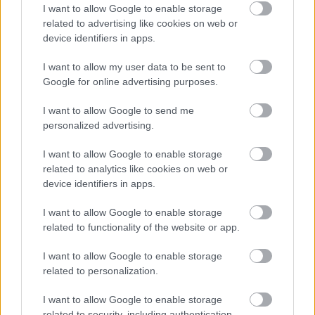
ΤΗΛΕΚΑΤΕΥΘΥΝΟΜΕΝΟΣ
I want to allow Google to enable storage
ΓΕΡΑΝΟΠΡΟΣΚΟΠΟΣ
related to advertising like cookies on web or
device identifiers in apps.
Ζωηρά
Βαθμολογήθηκε με
0
από 5
I want to allow my user data to be sent to
Υλικά: 3 σχοινιά μήκους 4 m και ένα υπόστρωμα ανά Ενωμοτία, 5
Google for online advertising purposes.
πλαστικά μπουκάλια ανά Ενωμοτία Περιγραφή: Το παιχνίδι αυτό
I want to allow Google to send me
personalized advertising.
ΤΟ ΑΠΟΛΩΛΟΣ ΠΡΟΒΑΤΟ
I want to allow Google to enable storage
Ζωηρά
related to analytics like cookies on web or
Βαθμολογήθηκε με
0
από 5
Υλικά: 1 Κουδούνα Περιγραφή: Όλοι δένουν τα μάτια τους και
device identifiers in apps.
διασκορπίζονται στο χώρο, εκτός από ένα παιδί, που είναι το
«απολωλός πρόβατο».
I want to allow Google to enable storage
related to functionality of the website or app.
ΤΟ ΔΕΝΤΡΟ ΒΓΑΖΕΙ ΔΗΛΗΤΗΡΙΟ
I want to allow Google to enable storage
related to personalization.
Ζωηρά
Βαθμολογήθηκε με
0
από 5
I want to allow Google to enable storage
Υλικά: – Περιγραφή: Ένας πρόσκοπος είναι το «δέντρο» και βγάζει
την παλάμη του ανοιχτή μπροστά, τεντώνοντας το χέρι του. Τα
related to security, including authentication