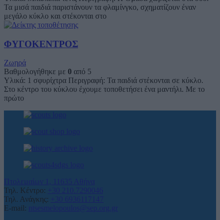
Τα μισά παιδιά παριστάνουν τα φλαμίνγκο, σχηματίζουν έναν
μεγάλο κύκλο και στέκονται στο
ΦΥΓΟΚΕΝΤΡΟΣ
Ζωηρά
Βαθμολογήθηκε με
0
από 5
Υλικά: 1 σφυρίχτρα Περιγραφή: Τα παιδιά στέκονται σε κύκλο.
Στο κέντρο του κύκλου έχουμε τοποθετήσει ένα μαντήλι. Με το
πρώτο
Πτολεμαίων 1, 11635 Αθήνα
Τηλ. Κέντρο:
+30 210.7290046
Τηλ. Ανάγκης:
+30 6936117147
E-mail:
ntsesmelopoulos@sep.org.gr