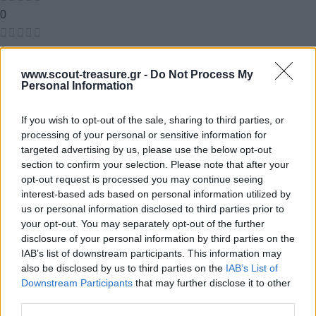
0
0
Αξιολογήσεις
www.scout-treasure.gr -
Do Not Process My
Personal Information
If you wish to opt-out of the sale, sharing to third parties, or
Δεν υπάρχει καμία αξιολόγηση ακόμη.
processing of your personal or sensitive information for
targeted advertising by us, please use the below opt-out
Κάνετε την πρώτη αξιολόγηση για το προϊόν: “Παιχνίδι της
section to confirm your selection. Please note that after your
opt-out request is processed you may continue seeing
πειθούς”
interest-based ads based on personal information utilized by
us or personal information disclosed to third parties prior to
Η ηλ. διεύθυνση σας δεν δημοσιεύεται.
Τα υποχρεωτικά πεδία
your opt-out. You may separately opt-out of the further
σημειώνονται με
*
disclosure of your personal information by third parties on the
IAB’s list of downstream participants. This information may
Η βαθμολογία σας
*
also be disclosed by us to third parties on the
IAB’s List of
Downstream Participants
that may further disclose it to other
third parties.
Η αξιολόγησή σας
*