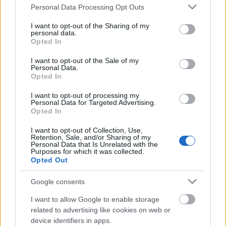
Please note that this website/app uses one or more Google
Personal Data Processing Opt Outs
services and may gather and store information including but
not limited to your visit or usage behaviour. You may click to
I want to opt-out of the Sharing of my
personal data.
grant or deny consent to Google and its third-party tags to
Opted In
use your data for below specified purposes in below Google
consent section.
I want to opt-out of the Sale of my
Personal Data.
Opted In
I want to opt-out of processing my
Personal Data for Targeted Advertising.
Opted In
Όνομα
*
I want to opt-out of Collection, Use,
Retention, Sale, and/or Sharing of my
Personal Data that Is Unrelated with the
Purposes for which it was collected.
Opted Out
Email
*
Google consents
I want to allow Google to enable storage
related to advertising like cookies on web or
device identifiers in apps.
Αποθήκευσε το όνομά μου, email, και τον ιστότοπο μου σε