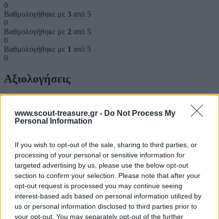
0
Βαθμολογήθηκε με
3
από 5
0
Βαθμολογήθηκε με
2
από 5
0
Βαθμολογήθηκε με
1
από 5
0
Αξιολογήσεις
Clear filters
www.scout-treasure.gr -
Do Not Process My
Personal Information
Δεν υπάρχει καμία αξιολόγηση ακόμη.
Κάνετε την πρώτη αξιολόγηση για το προϊόν: “Ο ΕΛΙΚΑΣ”
If you wish to opt-out of the sale, sharing to third parties, or
processing of your personal or sensitive information for
Η ηλ. διεύθυνση σας δεν δημοσιεύεται.
Τα υποχρεωτικά πεδία
targeted advertising by us, please use the below opt-out
σημειώνονται με
*
section to confirm your selection. Please note that after your
Η βαθμολογία σας
*
opt-out request is processed you may continue seeing
interest-based ads based on personal information utilized by
Η αξιολόγησή σας
*
us or personal information disclosed to third parties prior to
your opt-out. You may separately opt-out of the further