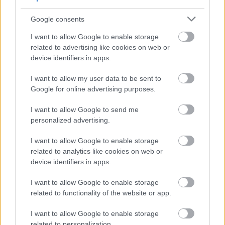
Ζωηρά
Βαθμολογήθηκε με
0
από 5
Google consents
Υλικά: – Περιγραφή: Ένας πρόσκοπος είναι το «δέντρο» και βγάζει
την παλάμη του ανοιχτή μπροστά, τεντώνοντας το χέρι του. Τα
I want to allow Google to enable storage
related to advertising like cookies on web or
ΤΟ ΜΕΤΡΟ
device identifiers in apps.
Ζωηρά
I want to allow my user data to be sent to
Βαθμολογήθηκε με
0
από 5
Google for online advertising purposes.
Υλικά: 3 κοντάρια και 2 σχοινιά συνδέσεων ανά Ενωμοτία.
Περιγραφή: Κάθε Ενωμοτία πρέπει γρήγορα να ενώσει 3 κοντάρια
I want to allow Google to send me
μεταξύ τους με παράλληλες
personalized advertising.
I want to allow Google to enable storage
ΤΟ ΜΠΟΥΚΑΛΙ ΠΟΥ ΠΕΡΠΑΤΑΕΙ (WALKER
related to analytics like cookies on web or
BOTTLE)
device identifiers in apps.
Ζωηρά
Βαθμολογήθηκε με
0
από 5
I want to allow Google to enable storage
Υλικά: 3 πλαστικά μπουκάλια, 1 τραπέζι Περιγραφή: Πάνω σε ένα
related to functionality of the website or app.
τραπέζι έχουμε σχεδιάσει ένα διάδρομο με 7 τετραγωνάκια σε
σειρά.
I want to allow Google to enable storage
related to personalization.