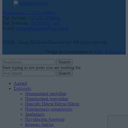
Πτολεμαίων 1, 11635 Αθήνα
Τηλ. Κέντρο:
+30 210.7290046
Τηλ. Ανάγκης:
+30 6936117147
E-mail:
ntsesmelopoulos@sep.org.gr
©2026 - Σώμα Ελλήνων Προσκόπων. All rights reserved.
Design & Development by
RDC Informatics
Search
Start typing to see posts you are looking for.
Search
Αρχική
Συλλογές
Προσκοπικά παιχνίδια
Προσκοπικά τραγούδια
Παιχνίδι Πάντα Πάντα Πάντα
Προσκοπικές κατασκευές
Διαδρομές
Πεντάλεπτα Αρχηγού
Ιστορίες Ακέλα