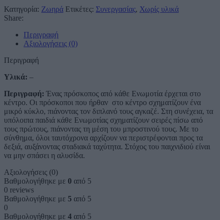
Κατηγορία:
Ζωηρά
Ετικέτες:
Συνεργασίας
,
Χωρίς υλικά
Share:
Περιγραφή
Αξιολογήσεις (0)
Περιγραφή
Υλικά:
–
Περιγραφή:
Ένας πρόσκοπος από κάθε Ενωμοτία έρχεται στο
κέντρο. Οι πρόσκοποι που ήρθαν στο κέντρο σχηματίζουν ένα
μικρό κύκλο, πιάνοντας τον διπλανό τους αγκαζέ. Στη συνέχεια, τα
υπόλοιπα παιδιά κάθε Ενωμοτίας σχηματίζουν σειρές πίσω από
τους πρώτους, πιάνοντας τη μέση του μπροστινού τους. Με το
σύνθημα, όλοι ταυτόχρονα αρχίζουν να περιστρέφονται προς τα
δεξιά, αυξάνοντας σταδιακά ταχύτητα. Στόχος του παιχνιδιού είναι
να μην σπάσει η αλυσίδα.
Αξιολογήσεις (0)
Βαθμολογήθηκε με
0
από 5
0 reviews
Βαθμολογήθηκε με
5
από 5
0
Βαθμολογήθηκε με
4
από 5