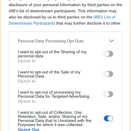
disclosure of your personal information by third parties on the
IAB’s list of downstream participants. This information may
also be disclosed by us to third parties on the
IAB’s List of
Downstream Participants
that may further disclose it to other
third parties.
Όνομα
*
Please note that this website/app uses one or more Google
Personal Data Processing Opt Outs
services and may gather and store information including but
Email
*
not limited to your visit or usage behaviour. You may click to
I want to opt-out of the Sharing of my
personal data.
grant or deny consent to Google and its third-party tags to
Αποθήκευσε το όνομά μου, email, και τον ιστότοπο μου σε
Opted In
use your data for below specified purposes in below Google
αυτόν τον πλοηγό για την επόμενη φορά που θα σχολιάσω.
consent section.
I want to opt-out of the Sale of my
Personal Data.
Opted In
ΠΙΣΩ ΣΕ Προσκοπικά παιχνίδια
I want to opt-out of processing my
Personal Data for Targeted Advertising.
Σχετικά προϊόντα
Opted In
I want to opt-out of Collection, Use,
Retention, Sale, and/or Sharing of my
Personal Data that Is Unrelated with the
ΤΟ ΔΕΝΤΡΟ ΒΓΑΖΕΙ ΔΗΛΗΤΗΡΙΟ
Purposes for which it was collected.
Opted Out