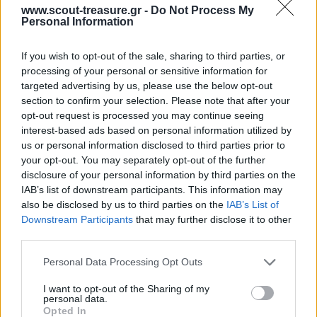
www.scout-treasure.gr -
Do Not Process My
Personal Information
Όταν η νερόμπομπα είναι μέσα στον υποδοχέα, ο υπεύθυνος δίνει
το σύνθημα και τα παιδιά τραβούν συγχρόνως τα 2 σχοινιά. Ένα
άτομο ελέγχει την ασφάλεια. Το άτομο αυτό βοηθά στη ρίψη,
If you wish to opt-out of the sale, sharing to third parties, or
πιέζοντας προς τα κάτω τον βραχίονα. Όταν τα παιδιά βλέπουν τη
processing of your personal or sensitive information for
νερόμπομπα να φέυγει απολαμβάνουν το παιχνίδι. Μόλις η
targeted advertising by us, please use the below opt-out
νερόμπομπα εκτοξευθεί, όλα τα βλέμματα θα την ακολουθήσουν.
section to confirm your selection. Please note that after your
Το άτομο που ελέγχει την ασφάλεια στέκεται ακριβώς μπροστά
από τον καταπέλτη και κρατά με το χέρι του το κάτω άκρο του
opt-out request is processed you may continue seeing
βραχίονα.
interest-based ads based on personal information utilized by
us or personal information disclosed to third parties prior to
your opt-out. You may separately opt-out of the further
ΥΛΙΚΑ
disclosure of your personal information by third parties on the
IAB’s list of downstream participants. This information may
α) Βάση
also be disclosed by us to third parties on the
IAB’s List of
Downstream Participants
that may further disclose it to other
3 ξύλα x 2 m
third parties.
4 ξύλα x 3 m
2 τροχαλίες
Please note that this website/app uses one or more Google
2 σχοινιά 12 m
Personal Data Processing Opt Outs
services and may gather and store information including but
β) Βραχίονας
not limited to your visit or usage behaviour. You may click to
I want to opt-out of the Sharing of my
personal data.
grant or deny consent to Google and its third-party tags to
1 ξύλο x 3,5 m
Opted In