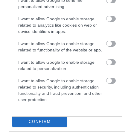
I want to allow Google to send me
personalized advertising.
Δεν υπάρχει καμία αξιολόγηση ακόμη.
I want to allow Google to enable storage
related to analytics like cookies on web or
Κάνετε την πρώτη αξιολόγηση για το προϊόν: “Καταπέλτης”
device identifiers in apps.
Η ηλ. διεύθυνση σας δεν δημοσιεύεται.
Τα υποχρεωτικά πεδία
σημειώνονται με
*
I want to allow Google to enable storage
related to functionality of the website or app.
Η βαθμολογία σας
*
Η αξιολόγησή σας
*
I want to allow Google to enable storage
related to personalization.
I want to allow Google to enable storage
related to security, including authentication
functionality and fraud prevention, and other
user protection.
Όνομα
*
CONFIRM
Email
*
Αποθήκευσε το όνομά μου, email, και τον ιστότοπο μου σε