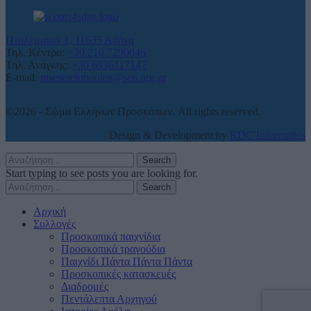
Πτολεμαίων 1, 11635 Αθήνα
Τηλ. Κέντρο:
+30 210.7290046
Τηλ. Ανάγκης:
+30 6936117147
E-mail:
ntsesmelopoulos@sep.org.gr
©2026 - Σώμα Ελλήνων Προσκόπων. All rights reserved.
Design & Development by
RDC Informatics
Search
Start typing to see posts you are looking for.
Search
Αρχική
Συλλογές
Προσκοπικά παιχνίδια
Προσκοπικά τραγούδια
Παιχνίδι Πάντα Πάντα Πάντα
Προσκοπικές κατασκευές
Διαδρομές
Πεντάλεπτα Αρχηγού