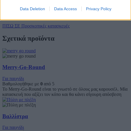
αυτόν τον πλοηγό για την επόμενη φορά που θα σχολιάσω.
Data Deletion
Data Access
Privacy Policy
ΠΙΣΩ ΣΕ Προσκοπικές κατασκευές
Σχετικά προϊόντα
Merry-Go-Round
Για παιχνίδι
Βαθμολογήθηκε με
0
από 5
Το Merry-Go-Round είναι το γνωστό σε όλους μας καρουσέλ. Μία
κατασκευή που αξίζει τον κόπο και θα κάνει σίγουρη απόσβεση
Βαλλίστρα
Για παιχνίδι