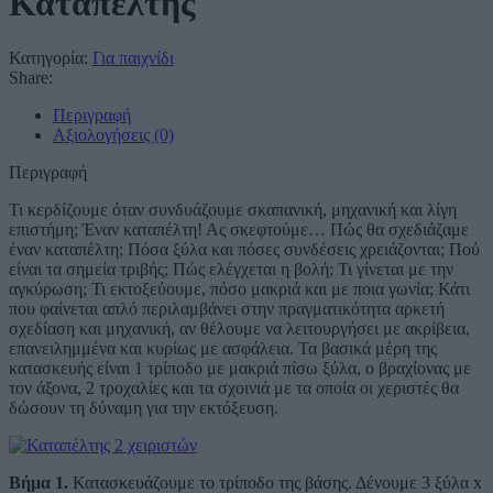
Καταπέλτης
Κατηγορία:
Για παιχνίδι
Share:
Περιγραφή
Αξιολογήσεις (0)
Περιγραφή
Τι κερδίζουμε όταν συνδυάζουμε σκαπανική, μηχανική και λίγη
επιστήμη; Έναν καταπέλτη! Ας σκεφτούμε… Πώς θα σχεδιάζαμε
έναν καταπέλτη; Πόσα ξύλα και πόσες συνδέσεις χρειάζονται; Πού
είναι τα σημεία τριβής; Πώς ελέγχεται η βολή; Τι γίνεται με την
αγκύρωση; Τι εκτοξεύουμε, πόσο μακριά και με ποια γωνία; Κάτι
που φαίνεται απλό περιλαμβάνει στην πραγματικότητα αρκετή
σχεδίαση και μηχανική, αν θέλουμε να λειτουργήσει με ακρίβεια,
επανειλημμένα και κυρίως με ασφάλεια. Τα βασικά μέρη της
κατασκευής είναι 1 τρίποδο με μακριά πίσω ξύλα, ο βραχίονας με
τον άξονα, 2 τροχαλίες και τα σχοινιά με τα οποία οι χεριστές θα
δώσουν τη δύναμη για την εκτόξευση.
Βήμα 1.
Κατασκευάζουμε το τρίποδο της βάσης. Δένουμε 3 ξύλα x