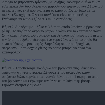
2 m για το μπροστινό τρίγωνο (βλ. σχήμα). Δένουμε 2 ξύλα x 3 m
εσωτερικά στα δύο σκέλη του μπροστινού τριγώνου και 2 ξύλα x 3
m εξωτερικά, εκεί που ενώνεται το κάτω οριζόντιο ξύλο με τα
σκέλη (βλ. σχήμα). Όλες οι συνδέσεις είναι σταυροειδείς.
Ενώνουμε τα 4 πίσω ξύλα x 3 m με συνδέσεις.
Βήμα 2.
Διαλέγουμε 1 ξύλο x 3,5 m το οποίο θα είναι ο βραχίονας
ρίψης. Το παχύτερο άκρο το βάζουμε κάτω και το λεπτότερο πάνω.
Στην κάτω πλευρά του βραχίονα και σε απόσταση περίπου 1 m από
την άκρη του ξύλου, δένουμε ένα γερό ξύλο x 1 m, το οποίο θα
είναι ο άξονας περιστροφής. Στην άλλη άκρη του βραχίονα,
στερεώνουμε το δοχείο ρίψης, το οποίο μπορεί να είναι ένα
κατσαρολάκι.
Βήμα 3.
Τοποθετούμε τον άξονα του βραχίονα στις θέσεις που
φαίνονται στη φωτογραφία. Δένουμε 2 τροχαλίες στο κάτω
οριζόντιο ξυλο, περνάμε τα σχοινιά, δένουμε τη 1 άκρη στο άκρο
του βραχίονα και φέρνουμε την άλλη στα πλάγια της βάσης.
Είμαστε έτοιμοι για βολές.