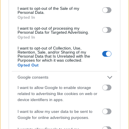
use your data for below specified purposes in below Google
1 ξύλο x 1 m για τον άξονα
consent section.
1 κατσαρολάκι για δοχείο ρίψης
I want to opt-out of the Sale of my
Personal Data.
Opted In
ΓΝΩΣΕΙΣ
I want to opt-out of processing my
Personal Data for Targeted Advertising.
Σταυροειδής σύνδεση, σύνδεση τριπόδου, ψαλιδιά
Opted In
Αξιολογήσεις (0)
I want to opt-out of Collection, Use,
Βαθμολογήθηκε με
0
από 5
Retention, Sale, and/or Sharing of my
Personal Data that Is Unrelated with the
0 reviews
Purposes for which it was collected.
Opted Out
Βαθμολογήθηκε με
5
από 5
0
Google consents
Βαθμολογήθηκε με
4
από 5
0
Βαθμολογήθηκε με
3
από 5
0
I want to allow Google to enable storage
related to advertising like cookies on web or
Βαθμολογήθηκε με
2
από 5
0
device identifiers in apps.
Βαθμολογήθηκε με
1
από 5
0
I want to allow my user data to be sent to
Αξιολογήσεις
Google for online advertising purposes.
Clear filters