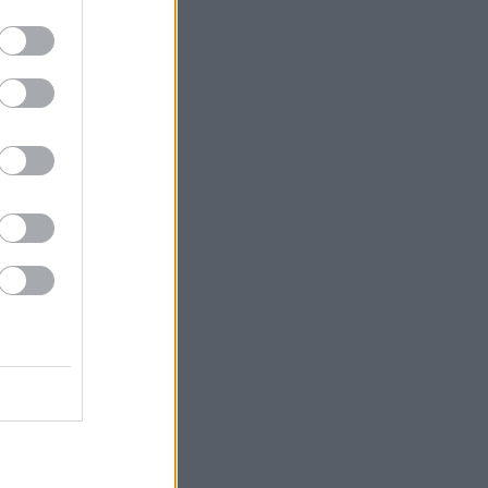
α
και με