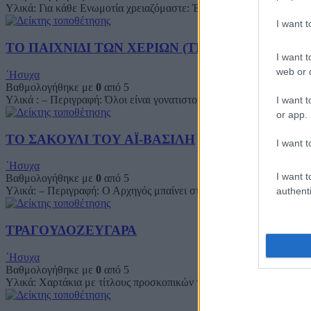
Υλικά: Για κάθε Ενωμοτία χρειαζόμαστε: Έναν κρίκο πάνω στον οπο
I want 
ΤΟ ΠΑΙΧΝΙΔΙ ΤΩΝ ΧΕΡΙΩΝ (THE HAND GAME)
I want t
web or d
΄Ησυχα
Βαθμολογήθηκε με
0
από 5
Υλικά : – Περιγραφή: Όλοι είναι γονατιστοί, ακουμπούν τα δυο τους
I want t
or app.
ΤΟ ΣΑΚΟΥΛΙ ΤΟΥ ΑΪ-ΒΑΣΙΛΗ
I want t
΄Ησυχα
I want t
Βαθμολογήθηκε με
0
από 5
Υλικά: – Περιγραφή: Ο Αρχηγός μπαίνει στο δωμάτιο κρατώντας εικο
authenti
ΤΡΑΓΟΥΔΟΖΕΥΓΑΡΑ
΄Ησυχα
Βαθμολογήθηκε με
0
από 5
Υλικά: Χαρτάκια με τίτλους προσκοπικών τραγουδιών, 2 φορές ο κάθ