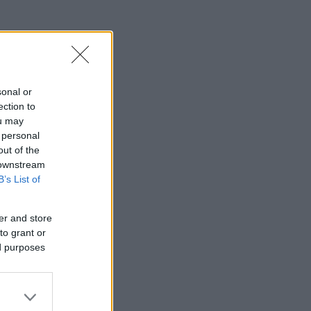
sonal or
ection to
ou may
 personal
out of the
 downstream
B’s List of
er and store
to grant or
ed purposes