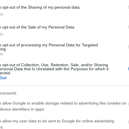
o opt-out of the Sharing of my personal data.
In
ν τον πλοηγό για την επόμενη φορά που θα σχολιάσω.
o opt-out of the Sale of my Personal Data.
In
to opt-out of processing my Personal Data for Targeted
ing.
In
o opt-out of Collection, Use, Retention, Sale, and/or Sharing
ersonal Data that Is Unrelated with the Purposes for which it
lected.
Out
consents
νο χώρο. Ένα παιδί δένει τα μάτια του και προσπαθεί να πιάσει
o allow Google to enable storage related to advertising like cookies on
evice identifiers in apps.
o allow my user data to be sent to Google for online advertising
s.