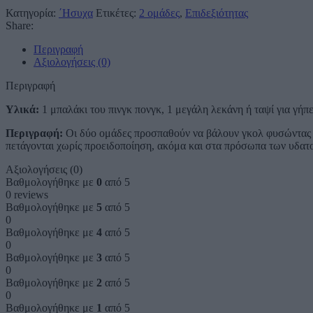
Κατηγορία:
΄Ησυχα
Ετικέτες:
2 ομάδες
,
Επιδεξιότητας
Share:
Περιγραφή
Αξιολογήσεις (0)
Περιγραφή
Υλικά:
1 μπαλάκι του πινγκ πονγκ, 1 μεγάλη λεκάνη ή ταψί για γή
Περιγραφή:
Οι δύο ομάδες προσπαθούν να βάλουν γκολ φυσώντας το
πετάγονται χωρίς προειδοποίηση, ακόμα και στα πρόσωπα των υδατ
Αξιολογήσεις (0)
Βαθμολογήθηκε με
0
από 5
0 reviews
Βαθμολογήθηκε με
5
από 5
0
Βαθμολογήθηκε με
4
από 5
0
Βαθμολογήθηκε με
3
από 5
0
Βαθμολογήθηκε με
2
από 5
0
Βαθμολογήθηκε με
1
από 5