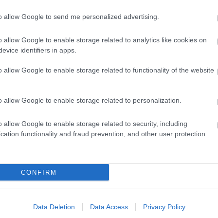
ίο δένουμε τη μία άκρη τόσων σχοινιών όσοι και οι πρόσκοποι
to allow Google to send me personalized advertising.
o allow Google to enable storage related to analytics like cookies on
evice identifiers in apps.
 χέρια στο έδαφος και περνούν το αριστερό τους χέρι αριστερότερα
o allow Google to enable storage related to functionality of the website
o allow Google to enable storage related to personalization.
o allow Google to enable storage related to security, including
νικά ένα σακούλι στον ώμο του. Το αφήνει στο έδαφος και αρχίζει ν
cation functionality and fraud prevention, and other user protection.
CONFIRM
ε τίτλος, τόσα όσα και τα παιδιά Περιγραφή: Μοιράζονται τα χαρτιά 
Data Deletion
Data Access
Privacy Policy