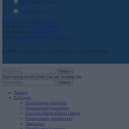
Πτολεμαίων 1, 11635 Αθήνα
Τηλ. Κέντρο:
+30 210.7290046
Τηλ. Ανάγκης:
+30 6936117147
E-mail:
ntsesmelopoulos@sep.org.gr
©2026 - Σώμα Ελλήνων Προσκόπων. All rights reserved.
Search
Start typing to see posts you are looking for.
Search
Αρχική
Συλλογές
Προσκοπικά παιχνίδια
Προσκοπικά τραγούδια
Παιχνίδι Πάντα Πάντα Πάντα
Προσκοπικές κατασκευές
Διαδρομές
Πεντάλεπτα Αρχηγού