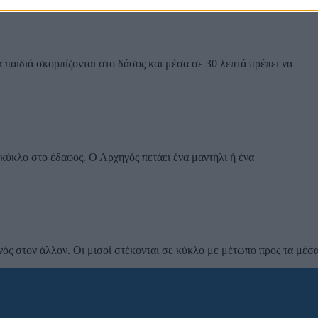
 παιδιά σκορπίζονται στο δάσος και μέσα σε 30 λεπτά πρέπει να
 κύκλο στο έδαφος. Ο Αρχηγός πετάει ένα μαντήλι ή ένα
νός στον άλλον. Οι μισοί στέκονται σε κύκλο με μέτωπο προς τα μέσα