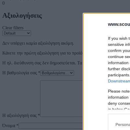
0
Αξιολογήσεις
www.scout
Clear filters
If you wish 
Δεν υπάρχει καμία αξιολόγηση ακόμη.
sensitive in
confirm you
Κάνετε την πρώτη αξιολόγηση για το προϊόν: “ΦΥΣΗΤΟ WATER 
continue se
Η ηλ. διεύθυνση σας δεν δημοσιεύεται.
Τα υποχρεωτικά πεδία σημε
information 
further disc
Η βαθμολογία σας
*
participants
Downstream 
Please note
information 
deny consent
in below Go
Η αξιολόγησή σας
*
Persona
Όνομα
*