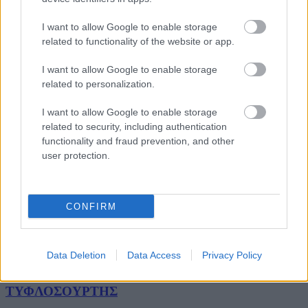
πρόσκοποι κάθε Ενωμοτίας κρατιούνται χέρι με χέρι
δημιουργώντας μία
I want to allow Google to enable storage
related to functionality of the website or app.
ΤΟ ΠΗΓΑΔΙ
I want to allow Google to enable storage
related to personalization.
΄Ησυχα
Βαθμολογήθηκε με
0
από 5
Υλικά: Σπίρτα Περιγραφή: Τα παιδιά κάθονται γύρω από ένα
I want to allow Google to enable storage
τραπέζι. Μπροστά τους με κιμωλία έχουν χαράξει ένα τετράγωνο.
related to security, including authentication
Καθένας έχει από 5
functionality and fraud prevention, and other
user protection.
ΤΟ ΣΑΚΟΥΛΙ ΤΟΥ ΑΪ-ΒΑΣΙΛΗ
΄Ησυχα
CONFIRM
Βαθμολογήθηκε με
0
από 5
Υλικά: – Περιγραφή: Ο Αρχηγός μπαίνει στο δωμάτιο κρατώντας
εικονικά ένα σακούλι στον ώμο του. Το αφήνει στο έδαφος και
αρχίζει να
Data Deletion
Data Access
Privacy Policy
ΤΥΦΛΟΣΟΥΡΤΗΣ