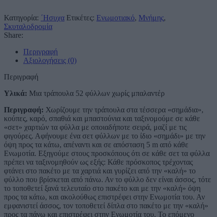
Κατηγορία:
΄Ησυχα
Ετικέτες:
Ενωμοτιακό
,
Μνήμης
,
Σκυταλοδρομία
Share:
Περιγραφή
Αξιολογήσεις (0)
Περιγραφή
Υλικά:
Μια τράπουλα 52 φύλλων χωρίς μπαλαντέρ
Περιγραφή:
Χωρίζουμε την τράπουλα στα τέσσερα «σημάδια»,
κούπες, καρό, σπαθιά και μπαστούνια και ταξινομούμε σε κάθε
«σετ» χαρτιών τα φύλλα με οποιαδήποτε σειρά, μαζί με τις
φιγούρες. Αφήνουμε ένα σετ φύλλων με το ίδιο «σημάδι» με την
όψη προς τα κάτω, απέναντι και σε απόσταση 5 m από κάθε
Ενωμοτία. Εξηγούμε στους προσκόπους ότι σε κάθε σετ τα φύλλα
πρέπει να ταξινομηθούν ως εξής: Κάθε πρόσκοπος τρέχοντας
φτάνει στο πακέτο με τα χαρτιά και γυρίζει από την «καλή» το
φύλλο που βρίσκεται από πάνω. Αν το φύλλο δεν είναι άσσος, τότε
το τοποθετεί ξανά τελευταίο στο πακέτο και με την «καλή» όψη
προς τα κάτω, και ακολούθως επιστρέφει στην Ενωμοτία του. Αν
εμφανιστεί άσσος, τον τοποθετεί δίπλα στο πακέτο με την «καλή»
προς τα πάνω και επιστρέφει στην Ενωμοτία του. Το επόμενο