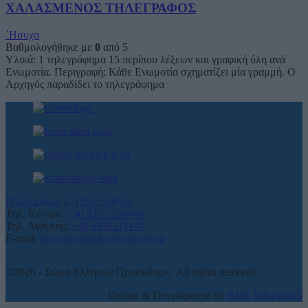
ΧΑΛΑΣΜΕΝΟΣ ΤΗΛΕΓΡΑΦΟΣ
΄Ησυχα
Βαθμολογήθηκε με
0
από 5
Υλικά: 1 τηλεγράφημα 15 περίπου λέξεων και γραφική ύλη ανά
Ενωμοτία. Περιγραφή: Κάθε Ενωμοτία σχηματίζει μία γραμμή. Ο
Αρχηγός παραδίδει το τηλεγράφημα
Πτολεμαίων 1, 11635 Αθήνα
Τηλ. Κέντρο:
+30 210.7290046
Τηλ. Ανάγκης:
+30 6936117147
E-mail:
ntsesmelopoulos@sep.org.gr
©2026 - Σώμα Ελλήνων Προσκόπων. All rights reserved.
Design & Development by
RDC Informatics