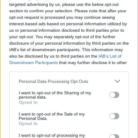
targeted advertising by us, please use the below opt-out
Δεν υπάρχει καμία αξιολόγηση ακόμη.
section to confirm your selection. Please note that after your
opt-out request is processed you may continue seeing
Κάνετε την πρώτη αξιολόγηση για το προϊόν:
“ΤΑΧΥΠΑΣΙΕΝΤΣΑ”
interest-based ads based on personal information utilized by
us or personal information disclosed to third parties prior to
Η ηλ. διεύθυνση σας δεν δημοσιεύεται.
Τα υποχρεωτικά πεδία
your opt-out. You may separately opt-out of the further
σημειώνονται με
*
disclosure of your personal information by third parties on the
IAB’s list of downstream participants. This information may
Η βαθμολογία σας
*
also be disclosed by us to third parties on the
IAB’s List of
Η αξιολόγησή σας
*
Downstream Participants
that may further disclose it to other
third parties.
Please note that this website/app uses one or more Google
Personal Data Processing Opt Outs
services and may gather and store information including but
not limited to your visit or usage behaviour. You may click to
I want to opt-out of the Sharing of my
personal data.
grant or deny consent to Google and its third-party tags to
Opted In
use your data for below specified purposes in below Google
Όνομα
*
consent section.
I want to opt-out of the Sale of my
Personal Data.
Email
*
Opted In
Αποθήκευσε το όνομά μου, email, και τον ιστότοπο μου σε
I want to opt-out of processing my