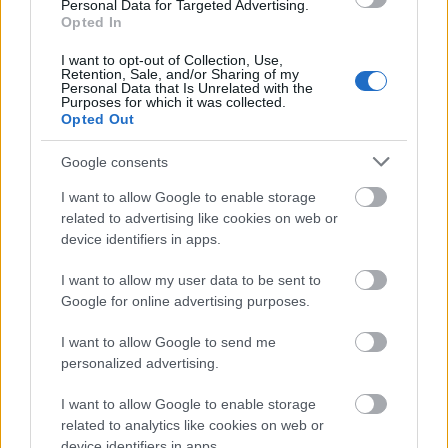
Personal Data for Targeted Advertising.
αυτόν τον πλοηγό για την επόμενη φορά που θα σχολιάσω.
Opted In
I want to opt-out of Collection, Use,
Retention, Sale, and/or Sharing of my
ΠΙΣΩ ΣΕ Προσκοπικά παιχνίδια
Personal Data that Is Unrelated with the
Purposes for which it was collected.
Σχετικά προϊόντα
Opted Out
Google consents
I want to allow Google to enable storage
ΤΙ ΑΛΛΑΞΕ;
related to advertising like cookies on web or
device identifiers in apps.
΄Ησυχα
Βαθμολογήθηκε με
0
από 5
Υλικά: – Περιγραφή: Ένας πρόσκοπος βγαίνει από την εστία, αφού
I want to allow my user data to be sent to
πρώτα παρατηρήσει καλά για 1 λεπτό την υπόλοιπη Ενωμοτία.
Google for online advertising purposes.
Τότε δύο πρόσκοποι
I want to allow Google to send me
personalized advertising.
ΤΟ ΔΑΧΤΥΛΙΔΙ (HULA HOOP PASS)
I want to allow Google to enable storage
΄Ησυχα
related to analytics like cookies on web or
Βαθμολογήθηκε με
0
από 5
Υλικά: 1 κρίκος και ένα σχοινί μήκους 2 m Περιγραφή: Οι
device identifiers in apps.