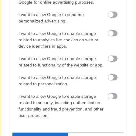
Google for online advertising purposes.
0 reviews
Βαθμολογήθηκε με
5
από 5
0
I want to allow Google to send me
Βαθμολογήθηκε με
4
από 5
personalized advertising.
0
Βαθμολογήθηκε με
3
από 5
I want to allow Google to enable storage
0
related to analytics like cookies on web or
Βαθμολογήθηκε με
2
από 5
device identifiers in apps.
0
Βαθμολογήθηκε με
1
από 5
0
I want to allow Google to enable storage
related to functionality of the website or app.
Αξιολογήσεις
I want to allow Google to enable storage
Clear filters
related to personalization.
I want to allow Google to enable storage
Δεν υπάρχει καμία αξιολόγηση ακόμη.
related to security, including authentication
functionality and fraud prevention, and other
Κάνετε την πρώτη αξιολόγηση για το προϊόν: “ΔΙΑΣΩΣΤΕΣ ΣΕ
ΕΜΠΟΛΕΜΗ ΖΩΝΗ”
user protection.
Η ηλ. διεύθυνση σας δεν δημοσιεύεται.
Τα υποχρεωτικά πεδία
σημειώνονται με
*