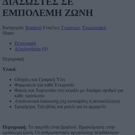
ΔΙΑΣΩΣΤΕΣ ΣΕ
ΕΜΠΟΛΕΜΗ ΖΩΝΗ
Κατηγορία:
Βραδινά
Ετικέτες:
Γνώσεων
,
Ενωμοτιακό
Share:
Περιγραφή
Αξιολογήσεις (0)
Περιγραφή
Υλικά
:
Οδηγίες και Γραφική Ύλη
Φαρμακείο για κάθε Ενωμοτία
Φακός και Χαρτονάκι στο κεφάλι με διψήφιο αριθμό για
κάθε πρόσκοπο
Αποδεικτικά διάσωσης (πχ κονκάρδες ή αυτοκόλλητα)
Σφυρίχτρα, Τηλεβόας και ρολόι για το αρχηγείο
Περιγραφή
: Το παιχνίδι είναι βραδινό. Βρισκόμαστε στην
εμπόλεμη ζώνη. Οι ανθρωπιστικές οργανώσεις περιθάλπουν