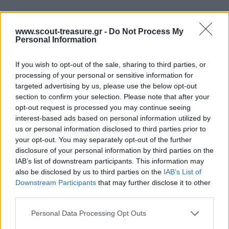
Κάποιοι πάσχοντες είναι Μυστικοί Πράκτορες. Ο πάσχων
www.scout-treasure.gr -
Do Not Process My
αποκαλύπτει ότι είναι Μυστικός Πράκτωρ την ώρα της διάσωσης
Personal Information
και δίνει στην Ενωμοτία ένα χαρτάκι με μία συνθηματική λέξη. Η
Ενωμοτία πρέπει να επιστρέψει στη βάση της και να μεταδώσει
σωστά τη λέξη στο Κέντρο με οπτικό Morse. Αν τα καταφέρει
If you wish to opt-out of the sale, sharing to third parties, or
κερδίζει 1 ακόμα αποδεικτικό σαν Bonus.
processing of your personal or sensitive information for
targeted advertising by us, please use the below opt-out
section to confirm your selection. Please note that after your
Συλλήψεις
opt-out request is processed you may continue seeing
interest-based ads based on personal information utilized by
us or personal information disclosed to third parties prior to
your opt-out. You may separately opt-out of the further
Η ανθρωπιστική δραστηριότητα στην εμπόλεμη ζώνη κρύβει
disclosure of your personal information by third parties on the
τρομερούς κινδύνους. Κάθε μέλος ανθρωπιστικής οργάνωσης είναι
υποχρεωμένο να έχει στο κεφάλι του τον διψήφιο αριθμό μητρώου
IAB’s list of downstream participants. This information may
του, τον οποίο δεν πρέπει σε καμία περίπτωση να δουν τα μέλη
also be disclosed by us to third parties on the
IAB’s List of
των άλλων ανθρωπιστικών οργανώσεων, ούτε όμως και κάποιοι
Downstream Participants
that may further disclose it to other
βαθμοφόροι που είναι Παραστρατιωτικοί Εμπόλεμοι και
third parties.
κυκλοφορούν με κακές διαθέσεις στο χώρο. Όποιος διακρίνει τον
αριθμό κάποιου, τον φωνάζει και ο δεύτερος βγαίνει από το
Please note that this website/app uses one or more Google
Personal Data Processing Opt Outs
παιχνίδι και επιστρέφει αμέσως στη βάση του.
services and may gather and store information including but