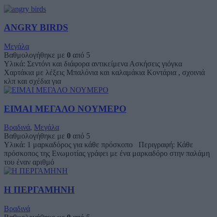
ANGRY BIRDS
Μεγάλα
Βαθμολογήθηκε με
0
από 5
Υλικά: Σεντόνι και διάφορα αντικείμενα Ασκήσεις γιόγκα
Χαρτάκια με λέξεις Μπαλόνια και καλαμάκια Κοντάρια , σχοινιά
κλπ και σχέδια για
ΕΙΜΑΙ ΜΕΓΑΛΟ ΝΟΥΜΕΡΟ
Βραδινά
,
Μεγάλα
Βαθμολογήθηκε με
0
από 5
Υλικά: 1 μαρκαδόρος για κάθε πρόσκοπο Περιγραφή: Κάθε
πρόσκοπος της Ενωμοτίας γράφει με ένα μαρκαδόρο στην παλάμη
του έναν αριθμό
Η ΠΕΡΓΑΜΗΝΗ
Βραδινά