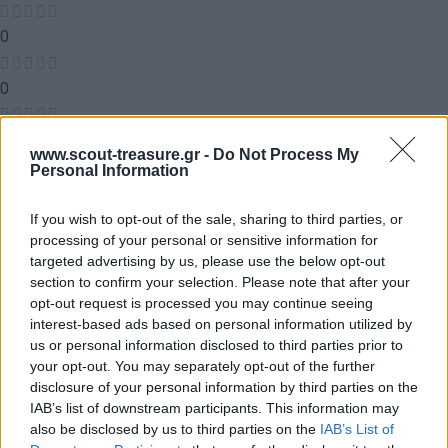
0
0
0
www.scout-treasure.gr -
Do Not Process My
Αξιολογήσεις
Personal Information
If you wish to opt-out of the sale, sharing to third parties, or
processing of your personal or sensitive information for
Δεν υπάρχει καμία αξιολόγηση ακόμη.
targeted advertising by us, please use the below opt-out
section to confirm your selection. Please note that after your
Κάνετε την πρώτη αξιολόγηση για το προϊόν: “ΔΑΓΚΩΝΙΕΣ
opt-out request is processed you may continue seeing
ΣΤΟΝ ΑΕΡΑ”
interest-based ads based on personal information utilized by
us or personal information disclosed to third parties prior to
your opt-out. You may separately opt-out of the further
Η ηλ. διεύθυνση σας δεν δημοσιεύεται.
Τα υποχρεωτικά πεδία
disclosure of your personal information by third parties on the
σημειώνονται με
*
IAB’s list of downstream participants. This information may
also be disclosed by us to third parties on the
IAB’s List of
Η βαθμολογία σας
*