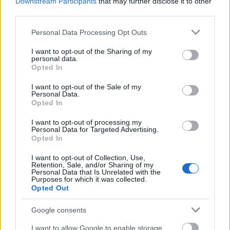
Downstream Participants
that may further disclose it to other
third parties.
Please note that this website/app uses one or more Google
Η αξιολόγησή σας
*
Personal Data Processing Opt Outs
services and may gather and store information including but
not limited to your visit or usage behaviour. You may click to
I want to opt-out of the Sharing of my
personal data.
grant or deny consent to Google and its third-party tags to
Opted In
use your data for below specified purposes in below Google
consent section.
I want to opt-out of the Sale of my
Personal Data.
Opted In
I want to opt-out of processing my
Personal Data for Targeted Advertising.
Opted In
Όνομα
*
I want to opt-out of Collection, Use,
Retention, Sale, and/or Sharing of my
Personal Data that Is Unrelated with the
Purposes for which it was collected.
Opted Out
Email
*
Google consents
I want to allow Google to enable storage