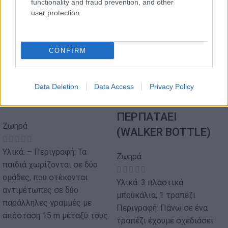
functionality and fraud prevention, and other
user protection.
CONFIRM
Data Deletion
Data Access
Privacy Policy
ΤΟ ΜΑΝΤΗΛΙ
ΤΟ ΜΠΟΥΚΑΛΙ ΠΟΥ
ΠΕΡΠΑΤΑΕΙ
Ζωηρά
(WALKER BOTTLE)
Υλικά: – Περιγραφή: Τα
Ζωηρά
παιδιά χωρίζονται σε δύο
ομάδες, που στέκονται
Υλικά: 3 πλαστικά
αντιμέτωπες σε δύο
μπουκάλια, 1 τραπέζι
παράλληλες γραμμές με
Περιγραφή: Πάνω σε ένα
απόσταση 15 m μεταξύ τους.
τραπέζι έχουμε σχεδιάσει