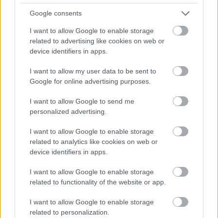
ΤΟ ΔΕΝΤΡΟ ΒΓΑΖΕΙ ΔΗΛΗΤΗΡΙΟ
Google consents
Ζωηρά
Βαθμολογήθηκε με
0
από 5
I want to allow Google to enable storage
Υλικά: – Περιγραφή: Ένας πρόσκοπος είναι το «δέντρο» και βγάζει
related to advertising like cookies on web or
την παλάμη του ανοιχτή μπροστά, τεντώνοντας το χέρι του. Τα
device identifiers in apps.
I want to allow my user data to be sent to
ΤΟ ΣΚΟΤΕΙΝΟ ΜΟΝΟΠΑΤΙ
Google for online advertising purposes.
Ζωηρά
I want to allow Google to send me
Βαθμολογήθηκε με
0
από 5
Υλικά: 1 μακρύ σχοινί 30 – 35 m Περιγραφή: Σε μέρος που δεν
personalized advertising.
έχουν δει από πριν τα παιδιά, με σύνθετη διαμόρφωση
I want to allow Google to enable storage
related to analytics like cookies on web or
ΤΟ ΦΙΔΙ
device identifiers in apps.
Ζωηρά
I want to allow Google to enable storage
Βαθμολογήθηκε με
0
από 5
related to functionality of the website or app.
Υλικά: – Περιγραφή: Όλοι μπαίνουν σε σειρές κατά Ενωμοτίες. Το
αριστερό χέρι κάθε παιδιού περνάει κάτω από τα πόδια του και το
I want to allow Google to enable storage
related to personalization.