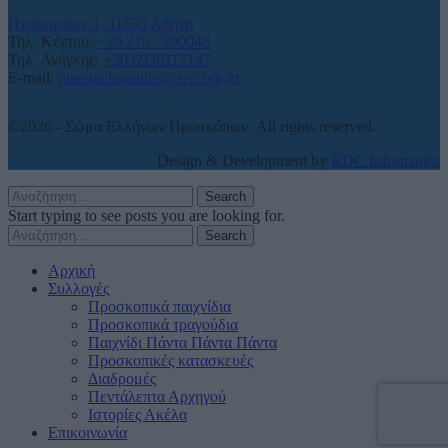
Πτολεμαίων 1, 11635 Αθήνα
Τηλ. Κέντρο:
+30 210.7290046
Τηλ. Ανάγκης:
+30 6936117147
E-mail:
ntsesmelopoulos@sep.org.gr
©2026 - Σώμα Ελλήνων Προσκόπων. All rights reserved.
Design & Development by
RDC Informatics
Search
Start typing to see posts you are looking for.
Search
Αρχική
Συλλογές
Προσκοπικά παιχνίδια
Προσκοπικά τραγούδια
Παιχνίδι Πάντα Πάντα Πάντα
Προσκοπικές κατασκευές
Διαδρομές
Πεντάλεπτα Αρχηγού
Ιστορίες Ακέλα
Επικοινωνία