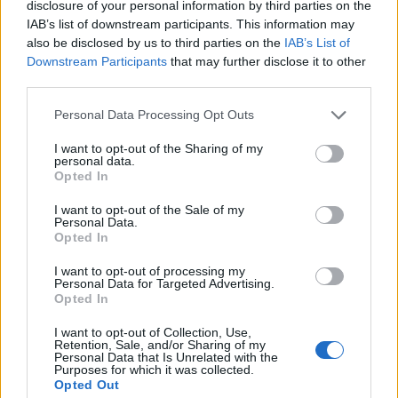
Η αξιολόγησή σας
*
disclosure of your personal information by third parties on the
IAB’s list of downstream participants. This information may
also be disclosed by us to third parties on the
IAB’s List of
Downstream Participants
that may further disclose it to other
third parties.
Please note that this website/app uses one or more Google
Personal Data Processing Opt Outs
services and may gather and store information including but
Όνομα
*
not limited to your visit or usage behaviour. You may click to
I want to opt-out of the Sharing of my
personal data.
grant or deny consent to Google and its third-party tags to
Opted In
Email
*
use your data for below specified purposes in below Google
consent section.
I want to opt-out of the Sale of my
Αποθήκευσε το όνομά μου, email, και τον ιστότοπο μου σε
Personal Data.
αυτόν τον πλοηγό για την επόμενη φορά που θα σχολιάσω.
Opted In
I want to opt-out of processing my
Personal Data for Targeted Advertising.
ΠΙΣΩ ΣΕ Προσκοπικά παιχνίδια
Opted In
Σχετικά προϊόντα
I want to opt-out of Collection, Use,
Retention, Sale, and/or Sharing of my
Personal Data that Is Unrelated with the
Purposes for which it was collected.
Opted Out