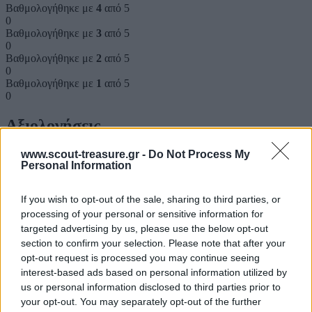
Βαθμολογήθηκε με
4
από 5
0
Βαθμολογήθηκε με
3
από 5
0
Βαθμολογήθηκε με
2
από 5
0
Βαθμολογήθηκε με
1
από 5
0
Αξιολογήσεις
www.scout-treasure.gr -
Do Not Process My
Clear filters
Personal Information
Δεν υπάρχει καμία αξιολόγηση ακόμη.
If you wish to opt-out of the sale, sharing to third parties, or
processing of your personal or sensitive information for
Κάνετε την πρώτη αξιολόγηση για το προϊόν: “ΑΣΤΡΑΠΙΑΙΑ
ΠΕΡΙΣΤΡΟΦΗ (BALL PASS)”
targeted advertising by us, please use the below opt-out
section to confirm your selection. Please note that after your
Η ηλ. διεύθυνση σας δεν δημοσιεύεται.
Τα υποχρεωτικά πεδία
opt-out request is processed you may continue seeing
σημειώνονται με
*
interest-based ads based on personal information utilized by
us or personal information disclosed to third parties prior to
Η βαθμολογία σας
*
your opt-out. You may separately opt-out of the further