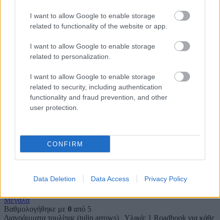
Αποθήκευσε το όνομά μου, email, και τον ιστότοπο μου σε
αυτόν τον πλοηγό για την επόμενη φορά που θα σχολιάσω.
I want to allow Google to enable storage
related to functionality of the website or app.
I want to allow Google to enable storage
ΠΙΣΩ ΣΕ Προσκοπικά παιχνίδια
related to personalization.
Σχετικά προϊόντα
I want to allow Google to enable storage
related to security, including authentication
functionality and fraud prevention, and other
BIG TALK
user protection.
Μεγάλα
Βαθμολογήθηκε με
0
από 5
CONFIRM
Υλικά: – Περιγραφή: Το παιχνίδι απευθύνεται σε όλη την Ομάδα,
στις Ενωμοτίες αλλά και ατομικά, ανάλογα με το θέμα
Data Deletion
Data Access
Privacy Policy
NAVIGATION (RALLY ROADBOOK)
Μεγάλα
Βαθμολογήθηκε με
0
από 5
Διαγράμματα τουλίπας (tulip arrows) Υλικά: 1 Roadbook για κάθε