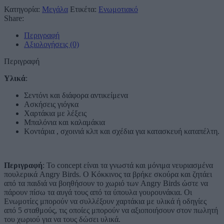
Κατηγορία:
Μεγάλα
Ετικέτα:
Ενωμοτιακό
Share:
Περιγραφή
Αξιολογήσεις (0)
Περιγραφή
Υλικά
:
Σεντόνι και διάφορα αντικείμενα
Ασκήσεις γιόγκα
Χαρτάκια με λέξεις
Μπαλόνια και καλαμάκια
Κοντάρια , σχοινιά κλπ και σχέδια για κατασκευή καταπέλτη.
Περιγραφή
: Το concept είναι τα γνωστά και μόνιμα νευριασμένα
πουλερικά Angry Birds. O Κόκκινος τα βρήκε σκούρα και ζητάει
από τα παιδιά να βοηθήσουν το χωριό των Angry Birds ώστε να
πάρουν πίσω τα αυγά τους από τα ύπουλα γουρουνάκια. Οι
Ενωμοτίες μπορούν να συλλέξουν χαρτάκια με υλικά ή οδηγίες
από 5 σταθμούς, τις οποίες μπορούν να αξιοποιήσουν στον πωλητή
του χωριού για να τους δώσει υλικά.