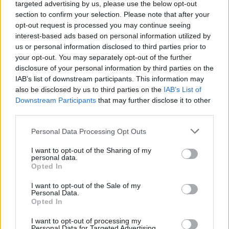
targeted advertising by us, please use the below opt-out
section to confirm your selection. Please note that after your
opt-out request is processed you may continue seeing
Αφού περάσουν από όλους τους σταθμούς, οι Ενωμοτίες
interest-based ads based on personal information utilized by
καλούνται να φτιάξουν καταπέλτες με κοντάρια και συνδέσεις, να
us or personal information disclosed to third parties prior to
χτυπήσουν όσο πιο γρήγορα γίνεται τα γουρούνια και να πάρουν
your opt-out. You may separately opt-out of the further
πίσω τα αυγά των πουλερικών.
disclosure of your personal information by third parties on the
Αξιολογήσεις (0)
IAB’s list of downstream participants. This information may
Βαθμολογήθηκε με
0
από 5
also be disclosed by us to third parties on the
IAB’s List of
0 reviews
Downstream Participants
that may further disclose it to other
Βαθμολογήθηκε με
5
από 5
third parties.
0
Βαθμολογήθηκε με
4
από 5
Please note that this website/app uses one or more Google
Personal Data Processing Opt Outs
0
services and may gather and store information including but
Βαθμολογήθηκε με
3
από 5
not limited to your visit or usage behaviour. You may click to
I want to opt-out of the Sharing of my
0
personal data.
grant or deny consent to Google and its third-party tags to
Βαθμολογήθηκε με
2
από 5
Opted In
0
use your data for below specified purposes in below Google
Βαθμολογήθηκε με
1
από 5
consent section.
I want to opt-out of the Sale of my
0
Personal Data.
Opted In
Αξιολογήσεις
I want to opt-out of processing my
Personal Data for Targeted Advertising.