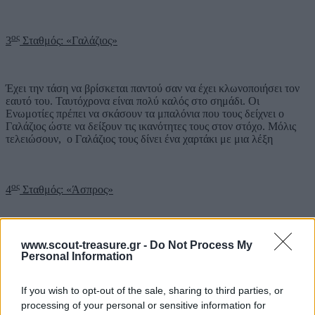
ος
3
Σταθμός
: «Γαλάζιος»
Έχει την τάση να βρίσκεται παντού σαν να έχει κλωνοποιήσει τον
εαυτό του. Ταυτόχρονα είναι πολύ καλός στο σημάδι. Οι
Ενωμοτίες πρέπει να σκάσουν τα μπαλόνια που τους δείχνει ο
Γαλάζιος ώστε να δείξουν τις ικανότητες τους στον στόχο. Μόλις
τελειώσουν, ο Γαλάζιος τους δίνει ένα χαρτάκι με μια λέξη
ος
4
Σταθμός: «Άσπρος»
Είναι πολυάσχολος και ζητάει από τις Ενωμοτίες να τον βοηθήσουν
www.scout-treasure.gr -
Do Not Process My
στις εργασίες που έχει να κάνει για το γεύμα του χωριού. Τα παιδιά
Personal Information
παίρνουν μέρος στην προετοιμασία του μεσημεριανού.
If you wish to opt-out of the sale, sharing to third parties, or
processing of your personal or sensitive information for
ος
5
Σταθμός: «Κόκκινος»