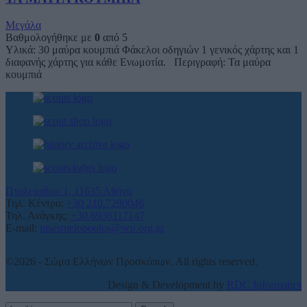
Μεγάλα
Βαθμολογήθηκε με
0
από 5
Υλικά: 30 μαύρα κουμπιά Φάκελοι οδηγιών 1 γενικός χάρτης και 1
διαφανής χάρτης για κάθε Ενωμοτία. Περιγραφή: Τα μαύρα
κουμπιά
Πτολεμαίων 1, 11635 Αθήνα
Τηλ. Κέντρο:
+30 210.7290046
Τηλ. Ανάγκης:
+30 6936117147
E-mail:
ntsesmelopoulos@sep.org.gr
©2026 - Σώμα Ελλήνων Προσκόπων. All rights reserved.
Design & Development by
RDC Informatics