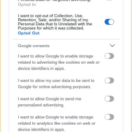
Clear filters
Opted In
I want to opt-out of Collection, Use,
Δεν υπάρχει καμία αξιολόγηση ακόμη.
Retention, Sale, and/or Sharing of my
Personal Data that Is Unrelated with the
Κάνετε την πρώτη αξιολόγηση για το προϊόν: “ANGRY BIRDS”
Purposes for which it was collected.
Opted Out
Η ηλ. διεύθυνση σας δεν δημοσιεύεται.
Τα υποχρεωτικά πεδία
σημειώνονται με
*
Google consents
Η βαθμολογία σας
*
I want to allow Google to enable storage
related to advertising like cookies on web or
Η αξιολόγησή σας
*
device identifiers in apps.
I want to allow my user data to be sent to
Google for online advertising purposes.
I want to allow Google to send me
personalized advertising.
Όνομα
*
I want to allow Google to enable storage
Email
*
related to analytics like cookies on web or
device identifiers in apps.