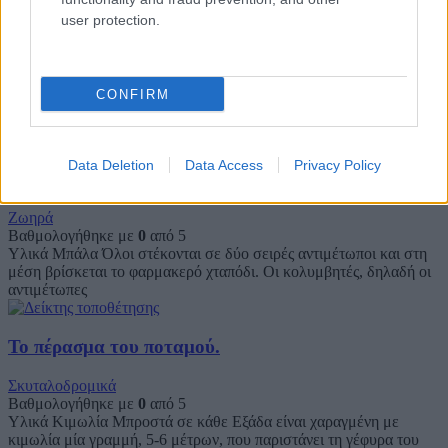
user protection.
Οι τρεις μπαλιές
Γνωριμίας
Βαθμολογήθηκε με
0
από 5
CONFIRM
Υλικά Μπάλα Η Αγέλη σχηματίζει κύκλο. Κάθε Λυκόπουλο με τη
σειρά του πηγαίνει στο κέντρο του κύκλου και πετά τη
Data Deletion
Data Access
Privacy Policy
Τα χταπόδια
Ζωηρά
Βαθμολογήθηκε με
0
από 5
Υλικά Μπάλα Όλοι στέκονται σε δύο σειρές αντιμέτωποι και στη
μέση βρίσκεται το φαρμακερό χταπόδι. Οι κολυμβητές, δηλαδή οι
αντιμέτωπες
Το πέρασμα του ποταμού.
Σκυταλοδρομικά
Βαθμολογήθηκε με
0
από 5
Υλικά Κιμωλία Μπροστά σε κάθε Εξάδα είναι χαραγμένη με
κιμωλία μία γραμμή, 5-6 μέτρων, που παριστάνει τη γέφυρα του