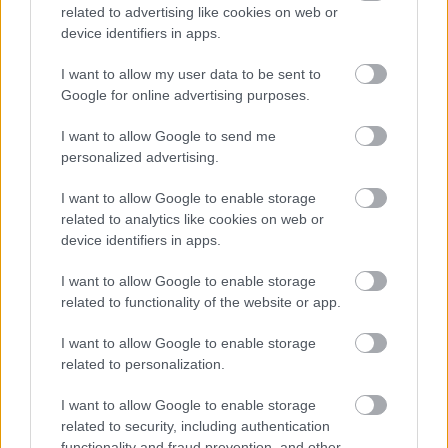
related to advertising like cookies on web or
Η μάχη
device identifiers in apps.
Ζωηρά
I want to allow my user data to be sent to
Βαθμολογήθηκε με
0
από 5
Google for online advertising purposes.
Υλικά Μπάλα μικρή Χαράζουμε στο έδαφος έναν κύκλο. Τα μισά
Λυκόπουλα μπαίνουν μέσα στο κύκλο, τα άλλα μισά μένουν απ’
I want to allow Google to send me
personalized advertising.
Κορόιδο
I want to allow Google to enable storage
Ζωηρά
related to analytics like cookies on web or
Βαθμολογήθηκε με
0
από 5
device identifiers in apps.
Υλικά Μπάλα Τα Λυκόπουλα χωρίζονται σε δύο ομάδες. Η μια
ομάδα παίρνει την μπάλα για να ξεκινήσει το παιχνίδι. Τα
I want to allow Google to enable storage
related to functionality of the website or app.
Μέσα στον κύκλο
I want to allow Google to enable storage
related to personalization.
Ζωηρά
Βαθμολογήθηκε με
0
από 5
Υλικά Μπάλα Η Αγέλη μπαίνει μέσα σε έναν κύκλο. Ο Ακέλα.
I want to allow Google to enable storage
πετά μία μπάλα φροντίζοντας η μπάλα να πέσει στη
related to security, including authentication
functionality and fraud prevention, and other