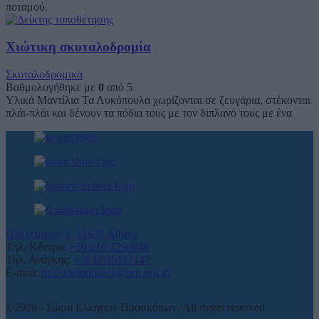
ποταμού.
Χιώτικη σκυταλοδρομία
Σκυταλοδρομικά
Βαθμολογήθηκε με
0
από 5
Υλικά Μαντίλια Τα Λυκόπουλα χωρίζονται σε ζευγάρια, στέκονται
πλάι-πλάι και δένουν τα πόδια τους με τον διπλανό τους με ένα
Πτολεμαίων 1, 11635 Αθήνα
Τηλ. Κέντρο:
+30 210.7290046
Τηλ. Ανάγκης:
+30 6936117147
E-mail:
ntsesmelopoulos@sep.org.gr
©2026 - Σώμα Ελλήνων Προσκόπων. All rights reserved.