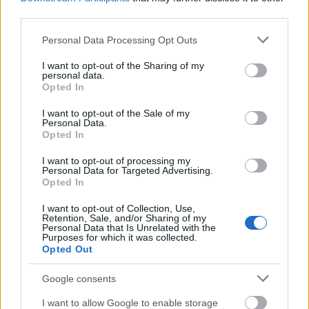
third parties.
Όνομα
*
Please note that this website/app uses one or more Google
Personal Data Processing Opt Outs
Email
*
services and may gather and store information including but
not limited to your visit or usage behaviour. You may click to
I want to opt-out of the Sharing of my
Αποθήκευσε το όνομά μου, email, και τον ιστότοπο μου σε
personal data.
αυτόν τον πλοηγό για την επόμενη φορά που θα σχολιάσω.
grant or deny consent to Google and its third-party tags to
Opted In
use your data for below specified purposes in below Google
consent section.
I want to opt-out of the Sale of my
Personal Data.
ΠΙΣΩ ΣΕ Παιχνίδι Πάντα Πάντα Πάντα
Opted In
Σχετικά προϊόντα
I want to opt-out of processing my
Personal Data for Targeted Advertising.
Opted In
I want to opt-out of Collection, Use,
Γη, νερό, αέρας
Retention, Sale, and/or Sharing of my
Personal Data that Is Unrelated with the
Purposes for which it was collected.
Ζωηρά
Opted Out
Βαθμολογήθηκε με
0
από 5
Υλικά Κιμωλία Σχεδιάζουμε μια γραμμή στο πάτωμα με κιμωλία.
Τα Λυκόπουλα βρίσκονται πίσω από την γραμμή. Ο Ακέλα μπορεί
Google consents
να
I want to allow Google to enable storage