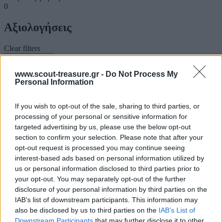
0
Αξιολογήσεις
Clear filters
www.scout-treasure.gr -
Do Not Process My
Δεν υπάρχει καμία αξιολόγηση ακόμη.
Personal Information
Κάνετε την πρώτη αξιολόγηση για το προϊόν: “Αλλάζω το ρεφρέν”
If you wish to opt-out of the sale, sharing to third parties, or
Η ηλ. διεύθυνση σας δεν δημοσιεύεται.
Τα υποχρεωτικά πεδία
processing of your personal or sensitive information for
σημειώνονται με
*
targeted advertising by us, please use the below opt-out
Η βαθμολογία σας
*
section to confirm your selection. Please note that after your
opt-out request is processed you may continue seeing
Η αξιολόγησή σας
*
interest-based ads based on personal information utilized by
us or personal information disclosed to third parties prior to
your opt-out. You may separately opt-out of the further
disclosure of your personal information by third parties on the
IAB’s list of downstream participants. This information may
also be disclosed by us to third parties on the
IAB’s List of
Downstream Participants
that may further disclose it to other