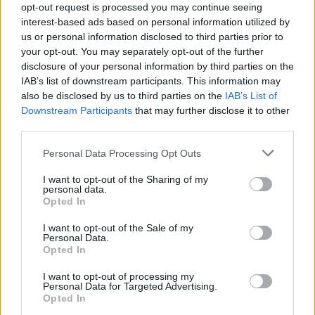
opt-out request is processed you may continue seeing
interest-based ads based on personal information utilized by
Δεν υπάρχει καμία αξιολόγηση ακόμη.
us or personal information disclosed to third parties prior to
your opt-out. You may separately opt-out of the further
Κάνετε την πρώτη αξιολόγηση για το προϊόν: “Η μάχη”
disclosure of your personal information by third parties on the
Η ηλ. διεύθυνση σας δεν δημοσιεύεται.
Τα υποχρεωτικά πεδία
IAB’s list of downstream participants. This information may
σημειώνονται με
*
also be disclosed by us to third parties on the
IAB’s List of
Downstream Participants
that may further disclose it to other
Η βαθμολογία σας
*
third parties.
Η αξιολόγησή σας
*
Please note that this website/app uses one or more Google
Personal Data Processing Opt Outs
services and may gather and store information including but
not limited to your visit or usage behaviour. You may click to
I want to opt-out of the Sharing of my
personal data.
grant or deny consent to Google and its third-party tags to
Opted In
use your data for below specified purposes in below Google
consent section.
I want to opt-out of the Sale of my
Personal Data.
Opted In
Όνομα
*
I want to opt-out of processing my
Email
*
Personal Data for Targeted Advertising.
Opted In
Αποθήκευσε το όνομά μου, email, και τον ιστότοπο μου σε