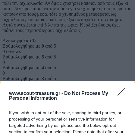
πάλι την αιχμαλωσία. Αν όμως χτυπήσει κάποιον από τους έξω κι
αυτός δεν προφτάσει να την πιάσει για να χτυπήσει με τη σειρά του
κάποιον από τους μέσα, τότε ο χτυπημένος μεταφέρεται ως
αιχμάλωτος, και όποιος από τους έξω αστοχήσει στο χτύπημα.
Αυτό συνεχίζεται επί 5 λεπτά της ώρας. Κερδίζει όποιος έχει
πιάσει τους περισσότερους αιχμαλώτους.
Αξιολογήσεις (0)
Βαθμολογήθηκε με
0
από 5
0 reviews
Βαθμολογήθηκε με
5
από 5
0
Βαθμολογήθηκε με
4
από 5
0
Βαθμολογήθηκε με
3
από 5
0
Βαθμολογήθηκε με
2
από 5
www.scout-treasure.gr -
Do Not Process My
0
Personal Information
Βαθμολογήθηκε με
1
από 5
0
If you wish to opt-out of the sale, sharing to third parties, or
Αξιολογήσεις
processing of your personal or sensitive information for
targeted advertising by us, please use the below opt-out
Clear filters
section to confirm your selection. Please note that after your