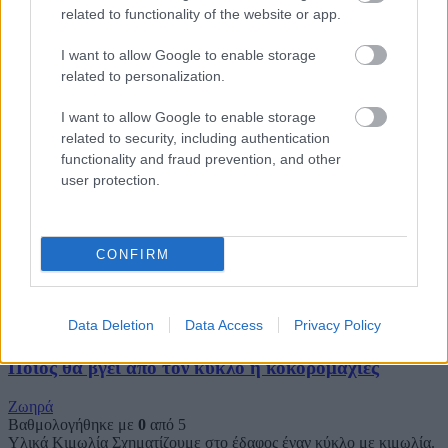
να
related to functionality of the website or app.
I want to allow Google to enable storage
Κονταρομαχίες
related to personalization.
Ζωηρά
I want to allow Google to enable storage
Βαθμολογήθηκε με
0
από 5
related to security, including authentication
Υλικά Κιμωλίες Τα Λυκόπουλα χωρίζονται σε ζευγάρια και κάθε
functionality and fraud prevention, and other
ζευγάρι είναι το άλογο και ο αναβάτης του. Ο αναβάτης είναι
user protection.
Κορόιδο
CONFIRM
Ζωηρά
Βαθμολογήθηκε με
0
από 5
Υλικά Μπάλα Τα Λυκόπουλα χωρίζονται σε δύο ομάδες. Η μια
ομάδα παίρνει την μπάλα για να ξεκινήσει το παιχνίδι. Τα
Data Deletion
Data Access
Privacy Policy
Ποιος θα βγει από τον κύκλο ή κοκορομαχίες
Ζωηρά
Βαθμολογήθηκε με
0
από 5
Υλικά Κιμωλία Σχηματίζουμε στο έδαφος έναν κύκλο με κιμωλία.