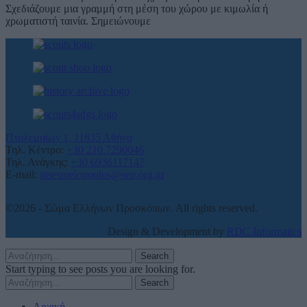
Σχεδιάζουμε μια γραμμή στη μέση του χώρου με κιμωλία ή
χρωματιστή ταινία. Σημειώνουμε
Πτολεμαίων 1, 11635 Αθήνα
Τηλ. Κέντρο:
+30 210.7290046
Τηλ. Ανάγκης:
+30 6936117147
E-mail:
ntsesmelopoulos@sep.org.gr
©2026 - Σώμα Ελλήνων Προσκόπων. All rights reserved.
Design & Development by
RDC Informatics
Search
Start typing to see posts you are looking for.
Search
Αρχική