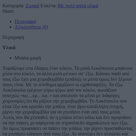
Κατηγορία:
Ζωηρά
Ετικέτα:
Με πολύ απλά υλικά
Share:
Περιγραφή
Αξιολογήσεις (0)
Περιγραφή
Υλικά
Μπάλα μικρή
Χαράζουμε στο έδαφος έναν κύκλο. Τα μισά Λυκόπουλα μπαίνουν
μέσα στο κύκλο, τα άλλα μισά μένουν απ’ έξω. Κάποιο παιδί από
τους έξω έχει μια χειροβομβίδα (μπάλα), οι μέσα όμως δεν ξέρουν
ποιος είναι. Με το σύνθημα αρχίζουν οι εχρθοπαρξίες. Τα έξω
Λυκόπουλα τρέχουν γύρω-γύρω από τον κύκλο, φωνάζουν
συνεχώς «κρ…κρ…κρ..» και απειλούν τα μέσα με διάφορες
χειρονομίες ότι θα ρίξουν την χειροβομβίδα. Το Λυκόπουλο που
είναι έξω και κρατάει την μπάλα, όταν βρει κατάλληλη στιγμή,
ρίχνει την χειροβομβίδα για να χτυπήσει έναν από τους μέσα.
Αυτός που θα χτυπηθεί, αν η μπάλα πέσει κάτω και δεν προφτάσει
να την πιάσει, μεταφέρεται σε στρατόπεδο αιχμαλώτων των έξω.
Αν όμως προφτάσει να πιάσει την μπάλα, την ρίχνει προσπαθώντας
να χτυπήσει κάποιον από τους έξω. Αν αποτύχει δεν γλιτώνει και