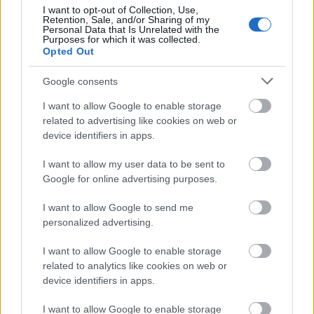
αυτόν τον πλοηγό για την επόμενη φορά που θα σχολιάσω.
I want to opt-out of Collection, Use,
Retention, Sale, and/or Sharing of my
Personal Data that Is Unrelated with the
Purposes for which it was collected.
Opted Out
ΠΙΣΩ ΣΕ Παιχνίδι Πάντα Πάντα Πάντα
Σχετικά προϊόντα
Google consents
I want to allow Google to enable storage
related to advertising like cookies on web or
device identifiers in apps.
Βαρελάκια
I want to allow my user data to be sent to
Σκυταλοδρομικά
Google for online advertising purposes.
Βαθμολογήθηκε με
0
από 5
Υλικά Μαντήλια Οι Εξάδες είναι σε σειρά. Τα Λυκόπουλα πηδούν
βαρελάκια με τον ακόλουθο τρόπο. Ο πρώτος της Εξάδας κάνει
I want to allow Google to send me
personalized advertising.
Γη, νερό, αέρας
I want to allow Google to enable storage
related to analytics like cookies on web or
Ζωηρά
device identifiers in apps.
Βαθμολογήθηκε με
0
από 5
Υλικά Κιμωλία Σχεδιάζουμε μια γραμμή στο πάτωμα με κιμωλία.
I want to allow Google to enable storage
Τα Λυκόπουλα βρίσκονται πίσω από την γραμμή. Ο Ακέλα μπορεί