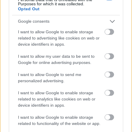
Purposes for which it was collected.
Opted Out
ANTIVIRUS
Google consents
΄Ησυχα
Βαθμολογήθηκε με
0
από 5
I want to allow Google to enable storage
Υλικά: – Περιγραφή: Οι πρόσκοποι σχηματίζουν κύκλο. Οι
related to advertising like cookies on web or
βαθμοφόροι παριστάνουν διάφορα Virus, το Virus της νύστας, το
device identifiers in apps.
Virus της απαισιοδοξίας,
I want to allow my user data to be sent to
ΤΙ ΑΛΛΑΞΕ;
Google for online advertising purposes.
΄Ησυχα
I want to allow Google to send me
Βαθμολογήθηκε με
0
από 5
personalized advertising.
Υλικά: – Περιγραφή: Ένας πρόσκοπος βγαίνει από την εστία, αφού
πρώτα παρατηρήσει καλά για 1 λεπτό την υπόλοιπη Ενωμοτία.
I want to allow Google to enable storage
Τότε δύο πρόσκοποι
related to analytics like cookies on web or
device identifiers in apps.
ΤΟ ΔΑΧΤΥΛΙΔΙ (HULA HOOP PASS)
I want to allow Google to enable storage
΄Ησυχα
related to functionality of the website or app.
Βαθμολογήθηκε με
0
από 5