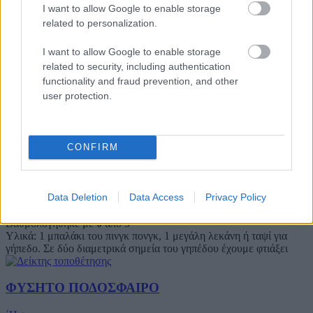
Υλικά: 1 κρίκος και ένα σχοινί μήκους 2 m Περιγραφή: Οι
I want to allow Google to enable storage
πρόσκοποι κάθε Ενωμοτίας κρατιούνται χέρι με χέρι
related to personalization.
δημιουργώντας μία
I want to allow Google to enable storage
ΤΡΑΓΟΥΔΟΖΕΥΓΑΡΑ
related to security, including authentication
functionality and fraud prevention, and other
΄Ησυχα
user protection.
Βαθμολογήθηκε με
0
από 5
Υλικά: Χαρτάκια με τίτλους προσκοπικών τραγουδιών, 2 φορές ο
κάθε τίτλος, τόσα όσα και τα παιδιά Περιγραφή: Μοιράζονται τα
χαρτιά και με
CONFIRM
ΦΥΣΗΤΟ WATER POLO
Data Deletion
Data Access
Privacy Policy
΄Ησυχα
Βαθμολογήθηκε με
0
από 5
Υλικά: 1 μπαλάκι του πινγκ πονγκ, 1 μεγάλη λεκάνη ή ταψί για
γήπεδο. Σε δύο διαμετρικά σημεία του γηπέδου έχουμε φτιάξει
ΦΥΣΗΤΟ ΠΟΔΟΣΦΑΙΡΟ