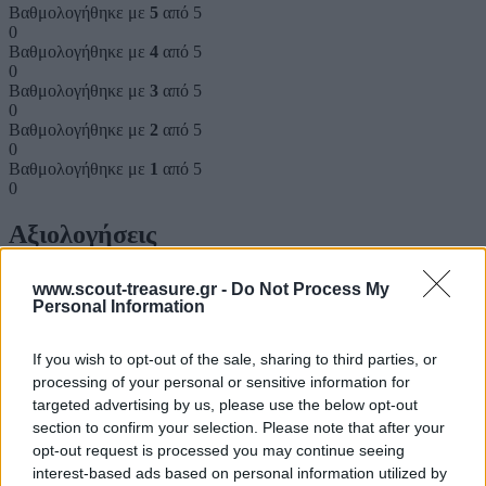
Βαθμολογήθηκε με
5
από 5
0
Βαθμολογήθηκε με
4
από 5
0
Βαθμολογήθηκε με
3
από 5
0
Βαθμολογήθηκε με
2
από 5
0
Βαθμολογήθηκε με
1
από 5
0
Αξιολογήσεις
Clear filters
www.scout-treasure.gr -
Do Not Process My
Personal Information
Δεν υπάρχει καμία αξιολόγηση ακόμη.
If you wish to opt-out of the sale, sharing to third parties, or
Κάνετε την πρώτη αξιολόγηση για το προϊόν: “ΑΛΛΑΓΕΣ ΣΤΟ
processing of your personal or sensitive information for
ΑΝΕΜΟΛΟΓΙΟ”
targeted advertising by us, please use the below opt-out
section to confirm your selection. Please note that after your
Η ηλ. διεύθυνση σας δεν δημοσιεύεται.
Τα υποχρεωτικά πεδία
opt-out request is processed you may continue seeing
σημειώνονται με
*
interest-based ads based on personal information utilized by