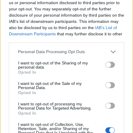
Η βαθμολογία σας
*
us or personal information disclosed to third parties prior to
your opt-out. You may separately opt-out of the further
Η αξιολόγησή σας
*
disclosure of your personal information by third parties on the
IAB’s list of downstream participants. This information may
also be disclosed by us to third parties on the
IAB’s List of
Downstream Participants
that may further disclose it to other
third parties.
Please note that this website/app uses one or more Google
Personal Data Processing Opt Outs
services and may gather and store information including but
Όνομα
*
not limited to your visit or usage behaviour. You may click to
I want to opt-out of the Sharing of my
personal data.
grant or deny consent to Google and its third-party tags to
Email
*
Opted In
use your data for below specified purposes in below Google
consent section.
Αποθήκευσε το όνομά μου, email, και τον ιστότοπο μου σε
I want to opt-out of the Sale of my
αυτόν τον πλοηγό για την επόμενη φορά που θα σχολιάσω.
Personal Data.
Opted In
I want to opt-out of processing my
Personal Data for Targeted Advertising.
ΠΙΣΩ ΣΕ Προσκοπικά παιχνίδια
Opted In
Σχετικά προϊόντα
I want to opt-out of Collection, Use,
Retention, Sale, and/or Sharing of my
Personal Data that Is Unrelated with the