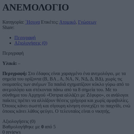
ΑΝΕΜΟΛΟΓΙΟ
Κατηγορία:
΄Ησυχα
Ετικέτες:
Ατομικό
,
Γνώσεων
Share:
Περιγραφή
Αξιολογήσεις (0)
Περιγραφή
Υλικά:
–
Περιγραφή:
Στο έδαφος είναι χαραγμένο ένα ανεμολόγιο, με τα
σημεία του ορίζοντα (Β, ΒΑ , Α, ΝΑ, Ν, ΝΔ, Δ, ΒΔ), χωρίς τις
ονομασίες των ανέμων Τα παιδιά σχηματίζουν κύκλο γύρω από το
ανεμολόγιο και στέκονται πάνω από τα 8 σημεία του. Με το
σύνθημα του Αρχηγού «Όστρια αλλάζει με Ζέφυρο», οι ανάλογοι
παίκτες πρέπει να αλλάξουν θέσεις γρήγορα και χωρίς αμφιβολίες.
Όποιος κάνει σωστή και σίγουρη κίνηση συνεχίζει το παιχνίδι, ενώ
όποιος κάνει λάθος φεύγει. Ο τελευταίος είναι ο νικητής.
Αξιολογήσεις (0)
Βαθμολογήθηκε με
0
από 5
0 reviews