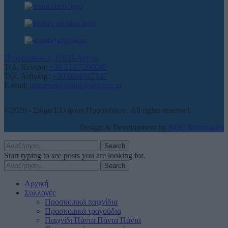
Πτολεμαίων 1, 11635 Αθήνα
Τηλ. Κέντρο:
+30 210.7290046
Τηλ. Ανάγκης:
+30 6936117147
E-mail:
ntsesmelopoulos@sep.org.gr
©2026 - Σώμα Ελλήνων Προσκόπων. All rights reserved.
Design & Development by
RDC Informatics
Search
Start typing to see posts you are looking for.
Search
Αρχική
Συλλογές
Προσκοπικά παιχνίδια
Προσκοπικά τραγούδια
Παιχνίδι Πάντα Πάντα Πάντα