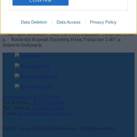
CONFIRM
Ταΰγετος : Καταφύγιο – Κορυφή Προφήτης Ηλίας
I want to allow Google to enable storage
related to security, including authentication
Data Deletion
Data Access
Privacy Policy
Ταΰγετος
functionality and fraud prevention, and other
Βαθμολογήθηκε με
0
από 5
user protection.
Αφετηρία Καταφύγιο Ταϋγέτου Θέση Βαρβάρα, Υψόμετρο 1.550
μ. Κατάληξη Κορυφή Προφήτης Ηλίας Υψόμετρο 2.407 μ.
Διάρκεια Διαδρομής
Πτολεμαίων 1, 11635 Αθήνα
Τηλ. Κέντρο:
+30 210.7290046
Τηλ. Ανάγκης:
+30 6936117147
E-mail:
ntsesmelopoulos@sep.org.gr
©2026 - Σώμα Ελλήνων Προσκόπων. All rights reserved.