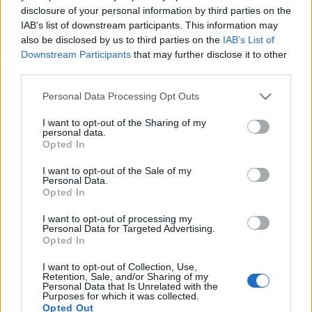
Μετέωρα
(
1
)
disclosure of your personal information by third parties on the
Βάλια Κάλντα
(
1
)
IAB’s list of downstream participants. This information may
Κόζιακας
(
1
)
also be disclosed by us to third parties on the
IAB’s List of
Παρνασσός
(
1
)
Downstream Participants
that may further disclose it to other
Αρκαδία
(
1
)
third parties.
Καλάβρυτα
(
1
)
Ζήρεια
(
1
)
Please note that this website/app uses one or more Google
Personal Data Processing Opt Outs
Βαρδούσια
(
1
)
services and may gather and store information including but
Καλλίδρομο
(
1
)
not limited to your visit or usage behaviour. You may click to
I want to opt-out of the Sharing of my
Βέρμιο
(
1
)
personal data.
grant or deny consent to Google and its third-party tags to
Opted In
Ετικέτες
use your data for below specified purposes in below Google
consent section.
I want to opt-out of the Sale of my
Ορεινό πεδίο
(
2
)
Personal Data.
Κορυφή
(
1
)
Opted In
Show
(
2
)
I want to opt-out of processing my
Cancel
Personal Data for Targeted Advertising.
Opted In
Η συλλογή αυτή γράφτηκε κυριολεκτικά …με τα πόδια. Ο στόχος
ήταν να δώσει απαντήσεις στο κλασικό ερώτημα «Ωραίο μέρος,
I want to opt-out of Collection, Use,
αλλά πώς φτάνουμε μέχρι εκεί;», αλλά και να αποτελέσει ένα κουτί
Retention, Sale, and/or Sharing of my
ιδεών, για να το ανοίγουμε όταν υπάρχει ανάγκη. Όλες οι
Personal Data that Is Unrelated with the
Purposes for which it was collected.
διαδρομές έχουν περπατηθεί και τα στοιχεία για χρόνους και
Opted Out
αποστάσεις είναι πολύ κοντά στα πραγματικά. Σε αρκετές