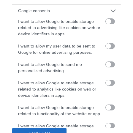
περιπτώσεις, υπάρχουν προτάσεις για δραστηριότητες που μπορείτε
να πραγματοποιήσετε. Καλό δρόμο !!!
Google consents
Reset all
×
I want to allow Google to enable storage
Ταΰγετος
×
related to advertising like cookies on web or
device identifiers in apps.
Προβάλλονται όλα - 2 αποτελέσματα
Show sidebar
I want to allow my user data to be sent to
Show
12
30
72
All
Google for online advertising purposes.
I want to allow Google to send me
Reset all
×
personalized advertising.
Ταΰγετος
×
I want to allow Google to enable storage
related to analytics like cookies on web or
Ταΰγετος : Καταφύγιο – Αναβρυτή
device identifiers in apps.
Ταΰγετος
I want to allow Google to enable storage
Βαθμολογήθηκε με
0
από 5
related to functionality of the website or app.
Αφετηρία Καταφύγιο Ταϋγέτου Θέση Βαρβάρα, Υψόμετρο 1.550
μ. Κατάληξη Αναβρυτή Χωριό 14 χλμ. από την Σπάρτη,
I want to allow Google to enable storage
Υψόμετρο 850
related to personalization.