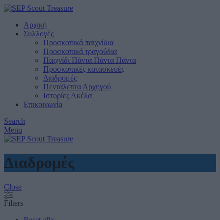
Αρχική
Συλλογές
Προσκοπικά παιχνίδια
Προσκοπικά τραγούδια
Παιχνίδι Πάντα Πάντα Πάντα
Προσκοπικές κατασκευές
Διαδρομές
Πεντάλεπτα Αρχηγού
Ιστορίες Ακέλα
Επικοινωνία
Search
Menu
Διαδρομές
Close
Filters
Reset all
×