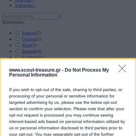
Ταΰγετος
×
Search
×
Κατηγορίες
Ζαγόρι
(
5
)
Γκιώνα
(
1
)
Χίος
(
2
)
Σφακιά
(
4
)
Λέσβος
(
1
)
Όλυμπος
(
6
)
Πήλιο
(
2
)
www.scout-treasure.gr -
Do Not Process My
Personal Information
Ταΰγετος
(
2
)
Σαμοθράκη
(
1
)
Ψηλορείτης
(
1
)
If you wish to opt-out of the sale, sharing to third parties, or
Σμόλικας
(
2
)
processing of your personal or sensitive information for
Τζουμέρκα
(
3
)
targeted advertising by us, please use the below opt-out
Ερύμανθος
(
1
)
section to confirm your selection. Please note that after your
Δίρφυς
(
1
)
opt-out request is processed you may continue seeing
Νέστος
(
1
)
interest-based ads based on personal information utilized by
Παγγαίο
(
2
)
us or personal information disclosed to third parties prior to
Κίσσαβος
(
1
)
your opt-out. You may separately opt-out of the further