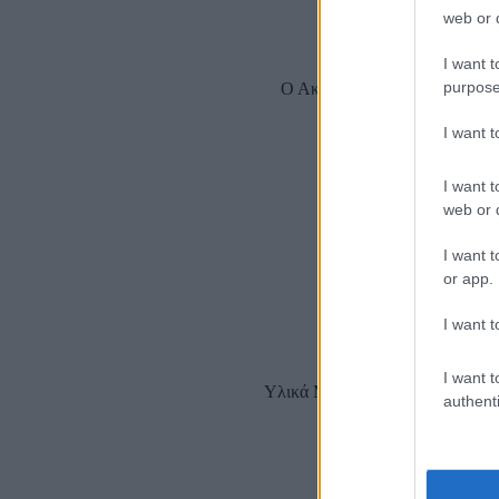
web or d
I want t
purpose
Ο Ακέλα αναλαμβάνει ρόλο «δι
I want 
I want t
web or d
Όλοι μπαίνουν σε μια 
I want t
or app.
I want t
I want t
Υλικά Μπάλα Τα Λυκόπουλα σχημ
authenti