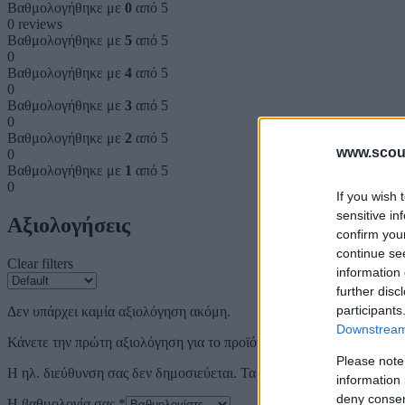
Βαθμολογήθηκε με
0
από 5
0 reviews
Βαθμολογήθηκε με
5
από 5
0
Βαθμολογήθηκε με
4
από 5
0
Βαθμολογήθηκε με
3
από 5
0
Βαθμολογήθηκε με
2
από 5
www.scout
0
Βαθμολογήθηκε με
1
από 5
0
If you wish 
sensitive in
Αξιολογήσεις
confirm you
continue se
Clear filters
information 
further disc
participants
Δεν υπάρχει καμία αξιολόγηση ακόμη.
Downstream 
Κάνετε την πρώτη αξιολόγηση για το προϊόν: “Τσακωμός στην αυλή
Please note
Η ηλ. διεύθυνση σας δεν δημοσιεύεται.
Τα υποχρεωτικά πεδία σημε
information 
deny consent
Η βαθμολογία σας
*