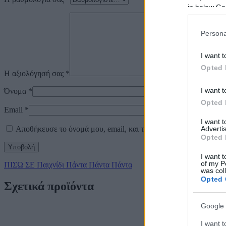
in below Go
Persona
I want t
Opted 
Η αξιολόγησή σας
*
I want t
Όνομα
*
Opted 
Email
*
I want 
Αποθήκευσε το όνομά μου, email, και τον ιστότοπο μου σε αυτό
Advertis
Opted 
I want t
of my P
ΠΙΣΩ ΣΕ Παιχνίδι Πάντα Πάντα Πάντα
was col
Opted 
Σχετικά προϊόντα
Google 
I want t