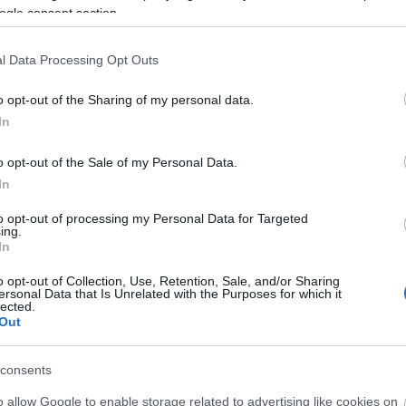
ogle consent section.
l Data Processing Opt Outs
o opt-out of the Sharing of my personal data.
In
o opt-out of the Sale of my Personal Data.
In
to opt-out of processing my Personal Data for Targeted
ν τον πλοηγό για την επόμενη φορά που θα σχολιάσω.
ing.
In
o opt-out of Collection, Use, Retention, Sale, and/or Sharing
ersonal Data that Is Unrelated with the Purposes for which it
lected.
Out
consents
o allow Google to enable storage related to advertising like cookies on