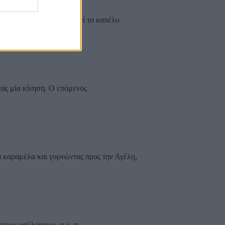
εκτός από ένα, τοποθετεί το καπέλο
τας μία κίνηση. Ο επόμενος
 καραμέλα και γυρνώντας προς την Αγέλη,
ους υπόλοιπους, π.χ. τι