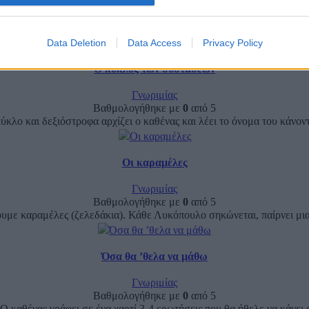
Ζωηρά
Βαθμολογήθηκε με
0
από 5
 ερωτήσεις Τα Λυκόπουλα σχηματίζουν ένα κύκλο. Κάθε Λυκόπουλο, 
Data Deletion
Data Access
Privacy Policy
Ο κύκλος των συστάσεων
Γνωριμίας
Βαθμολογήθηκε με
0
από 5
ύκλο και δεξιόστροφα αρχίζει ο καθένας και λέει το όνομα του κάνον
Οι καραμέλες
Γνωριμίας
Βαθμολογήθηκε με
0
από 5
με καραμέλες (ζελεδάκια). Κάθε Λυκόπουλο σηκώνεται, παίρνει μια
Όσα θα ’θελα να μάθω
Γνωριμίας
Βαθμολογήθηκε με
0
από 5
 καθένας γράφει σε ένα χαρτί 3-4 ερωτήσεις που θα ήθελε να κάνει στ