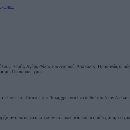
ύ χώρου
ρόλους: Νταής, Αγόρι, Φίλος του Αγοριού, Δάσκαλος. Προφανώς οι ρό
ασμό. Για παράδειγμα:
ο «Πού» το «Πότε» κ.λ.π. Ίσως χρειαστεί να δοθούν από τον Ακέλα ο
η έχουν οριστεί να αποτελούν το προεδρείο και οι ομάδες συμμετέχου