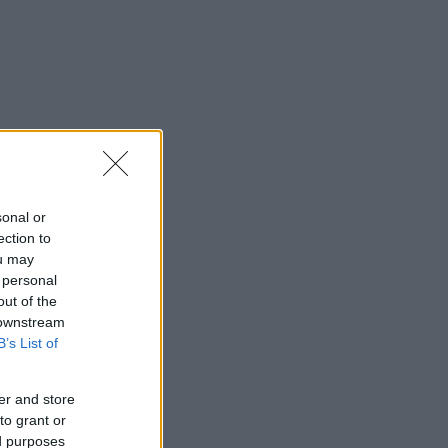
sonal or
ection to
ou may
 personal
out of the
 downstream
B’s List of
er and store
to grant or
ed purposes