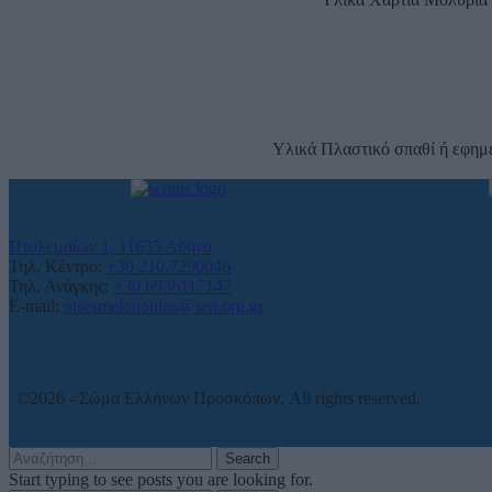
Υλικά Πλαστικό σπαθί ή εφημε
Πτολεμαίων 1, 11635 Αθήνα
Τηλ. Κέντρο:
+30 210.7290046
Τηλ. Ανάγκης:
+30 6936117147
E-mail:
ntsesmelopoulos@sep.org.gr
©2026 - Σώμα Ελλήνων Προσκόπων. All rights reserved.
Search
Start typing to see posts you are looking for.