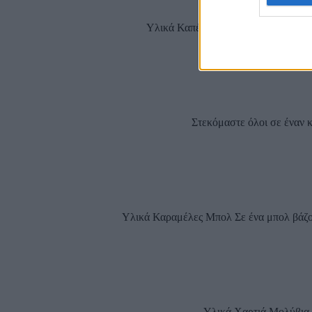
Υλικά Καπέλο ή κύπελο Χαρτάκια με
Στεκόμαστε όλοι σε έναν κ
Υλικά Καραμέλες Μπολ Σε ένα μπολ βάζου
Υλικά Χαρτιά Μολύβια Ο