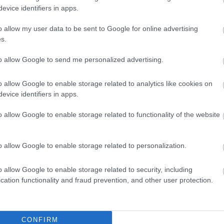
Άσκηση θάρρους
evice identifiers in apps.
Γνωριμίας
o allow my user data to be sent to Google for online advertising
Βαθμολογήθηκε με
0
από 5
s.
οργανωτή» και δίνει στον κάθε ένα από τους υπόλοιπους από έναν αρι
to allow Google to send me personalized advertising.
Βρες τη θέση σου!
o allow Google to enable storage related to analytics like cookies on
Γνωριμίας
evice identifiers in apps.
Βαθμολογήθηκε με
0
από 5
γραμμή με βάση κάποιο κριτήριο, π.χ. κατά σειρά ύψους η σύμφωνα μ
o allow Google to enable storage related to functionality of the website
Η μπάλα στο κέντρο
o allow Google to enable storage related to personalization.
Γνωριμίας
Βαθμολογήθηκε με
0
από 5
o allow Google to enable storage related to security, including
ατίζουν κύκλο. Ο Ακέλα στέκεται στο κέντρο του κύκλου, κρατώντα
cation functionality and fraud prevention, and other user protection.
Ο κύκλος με τα καπέλα
CONFIRM