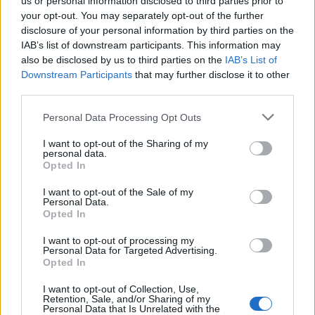
us or personal information disclosed to third parties prior to
0
your opt-out. You may separately opt-out of the further
Αξιολογήσεις
disclosure of your personal information by third parties on the
IAB’s list of downstream participants. This information may
also be disclosed by us to third parties on the
IAB’s List of
Downstream Participants
that may further disclose it to other
Δεν υπάρχει καμία αξιολόγηση ακόμη.
third parties.
Please note that this website/app uses one or more Google
Personal Data Processing Opt Outs
Κάνετε την πρώτη αξιολόγηση για το προϊόν: “Το κυνήγι”
services and may gather and store information including but
not limited to your visit or usage behaviour. You may click to
I want to opt-out of the Sharing of my
Η ηλ. διεύθυνση σας δεν δημοσιεύεται.
Τα υποχρεωτικά πεδία
personal data.
grant or deny consent to Google and its third-party tags to
Opted In
σημειώνονται με
*
use your data for below specified purposes in below Google
consent section.
I want to opt-out of the Sale of my
Η βαθμολογία σας
*
Personal Data.
Opted In
I want to opt-out of processing my
Η αξιολόγησή σας
*
Personal Data for Targeted Advertising.
Opted In
I want to opt-out of Collection, Use,
Retention, Sale, and/or Sharing of my
Personal Data that Is Unrelated with the