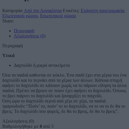
Κατηγορία:
Από την Αρχαιότητα
Ετικέτες:
Ελάχιστη προετοιμασία
,
Εξωτερικού χώρου
,
Εσωτερικού χώρου
Share:
Περιγραφή
Αξιολογήσεις (0)
Περιγραφή
Υλικά
Δαχτυλίδι ή μικρό αντικείμενο
Όλα τα παιδιά καθονται σε κύκλο. Ένα παιδί έχει στα χέρια του ένα
δαχτυλίδι και το περνάει από τα χέρια των άλλων. Κάποια στιγμή
αφήνει το δαχτυλίδι σε κάποιον χωρίς να το πάρουν είδηση τα άλλα
παιδιά. Πρέπει να βρουν σε ποιον έχει αφήσει το δαχτυλίδι. Όποιος
το βρει παίρνει το δαχτυλίδι και ξαναρχίζει το παιχνίδι.
Όση ώρα το δαχτυλίδι περνά από χέρι σε χέρι, τα παιδιά
τραγουδούν: “Πούν’ το, πούν’ το το δαχτυλίδι, να το να το δε θα το
βρεις. Το δαχτυλίδι που φορείς, δε θα το βρεις, δε θα το βρεις”.
Αξιολογήσεις (0)
Βαθμολογήθηκε με
0
από 5