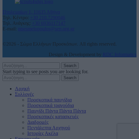
Πτολεμαίων 1, 11635 Αθήνα
Τηλ. Κέντρο:
+30 210.7290046
Τηλ. Ανάγκης:
+30 6936117147
E-mail:
ntsesmelopoulos@sep.org.gr
©2026 - Σώμα Ελλήνων Προσκόπων. All rights reserved.
Design & Development by
RDC Informatics
Search
Start typing to see posts you are looking for.
Search
Αρχική
Συλλογές
Προσκοπικά παιχνίδια
Προσκοπικά τραγούδια
Παιχνίδι Πάντα Πάντα Πάντα
Προσκοπικές κατασκευές
Διαδρομές
Πεντάλεπτα Αρχηγού
Ιστορίες Ακέλα
Επικοινωνία