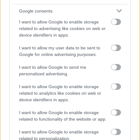
Google consents
Βρίσκοντας τους ρυθμούς μας!
I want to allow Google to enable storage
Γνωριμίας
related to advertising like cookies on web or
Βαθμολογήθηκε με
0
από 5
Στον κύκλο συντονίζονται όλοι στον απλό ρυθμό κάποιων
device identifiers in apps.
χτυπημάτων, π.χ. σε 4 χρόνους: 2 παλαμάκια στα χέρια, 2
χτυπήματα στα
I want to allow my user data to be sent to
Google for online advertising purposes.
Ο κύκλος των συστάσεων
I want to allow Google to send me
personalized advertising.
Γνωριμίας
Βαθμολογήθηκε με
0
από 5
I want to allow Google to enable storage
Στεκόμαστε όλοι σε έναν κύκλο και δεξιόστροφα αρχίζει ο
καθένας και λέει το όνομα του κάνοντας μία κίνηση. Ο επόμενος
related to analytics like cookies on web or
device identifiers in apps.
Ο χορός του καπέλου
I want to allow Google to enable storage
related to functionality of the website or app.
Γνωριμίας
Βαθμολογήθηκε με
0
από 5
I want to allow Google to enable storage
Υλικά Χάρτινο καπέλο Τα Λυκόπουλα φορούν με τη σειρά ένα
related to personalization.
καπέλο από χαρτόνι. Όποιος το φοράει, λέει το όνομα του