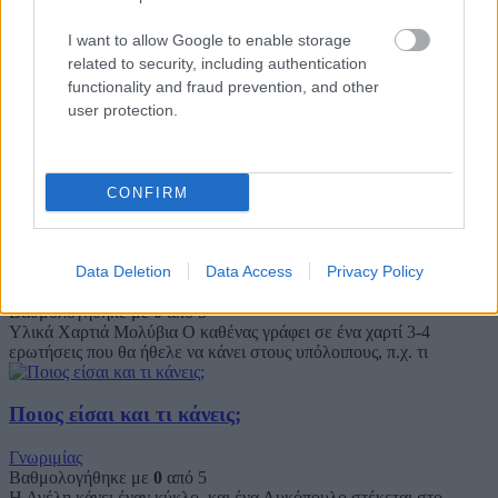
I want to allow Google to enable storage
Οι εντολές
related to security, including authentication
functionality and fraud prevention, and other
Ζωηρά
user protection.
Βαθμολογήθηκε με
0
από 5
Υλικά Χαρτονάκια με εντολές Γράφουμε σε πολλά χαρτάκια
διάφορες εντολές: π.χ. «Άνοιξε την πόρτα της εστίας» «Μην
αφήσεις κανένα να
CONFIRM
Όσα θα ’θελα να μάθω
Data Deletion
Data Access
Privacy Policy
Γνωριμίας
Βαθμολογήθηκε με
0
από 5
Υλικά Χαρτιά Μολύβια Ο καθένας γράφει σε ένα χαρτί 3-4
ερωτήσεις που θα ήθελε να κάνει στους υπόλοιπους, π.χ. τι
Ποιος είσαι και τι κάνεις;
Γνωριμίας
Βαθμολογήθηκε με
0
από 5
Η Αγέλη κάνει έναν κύκλο, και ένα Λυκόπουλο στέκεται στο