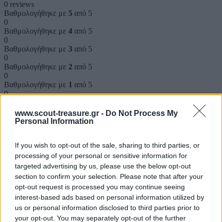
0 reviews
Βαθμολογήθηκε με
5
από 5
0
Βαθμολογήθηκε με
4
από 5
0
Βαθμολογήθηκε με
3
από 5
0
Βαθμολογήθηκε με
2
από 5
0
Βαθμολογήθηκε με
1
από 5
0
Αξιολογήσεις
www.scout-treasure.gr -
Do Not Process My
Personal Information
Clear filters
If you wish to opt-out of the sale, sharing to third parties, or
processing of your personal or sensitive information for
Δεν υπάρχει καμία αξιολόγηση ακόμη.
targeted advertising by us, please use the below opt-out
section to confirm your selection. Please note that after your
Κάνετε την πρώτη αξιολόγηση για το προϊόν: “Το δαχτυλίδι”
opt-out request is processed you may continue seeing
Η ηλ. διεύθυνση σας δεν δημοσιεύεται.
Τα υποχρεωτικά πεδία
interest-based ads based on personal information utilized by
σημειώνονται με
*
us or personal information disclosed to third parties prior to
your opt-out. You may separately opt-out of the further
Η βαθμολογία σας
*