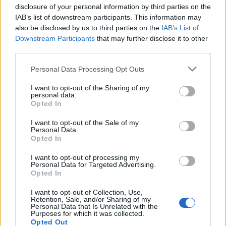
disclosure of your personal information by third parties on the
Η αξιολόγησή σας
*
IAB’s list of downstream participants. This information may
also be disclosed by us to third parties on the
IAB’s List of
Downstream Participants
that may further disclose it to other
third parties.
Please note that this website/app uses one or more Google
Personal Data Processing Opt Outs
services and may gather and store information including but
not limited to your visit or usage behaviour. You may click to
I want to opt-out of the Sharing of my
personal data.
grant or deny consent to Google and its third-party tags to
Όνομα
*
Opted In
use your data for below specified purposes in below Google
Email
*
consent section.
I want to opt-out of the Sale of my
Personal Data.
Αποθήκευσε το όνομά μου, email, και τον ιστότοπο μου σε
Opted In
αυτόν τον πλοηγό για την επόμενη φορά που θα σχολιάσω.
I want to opt-out of processing my
Personal Data for Targeted Advertising.
Opted In
ΠΙΣΩ ΣΕ Παιχνίδι Πάντα Πάντα Πάντα
I want to opt-out of Collection, Use,
Retention, Sale, and/or Sharing of my
Σχετικά προϊόντα
Personal Data that Is Unrelated with the
Purposes for which it was collected.
Opted Out