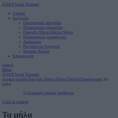
Αρχική
Συλλογές
Προσκοπικά παιχνίδια
Προσκοπικά τραγούδια
Παιχνίδι Πάντα Πάντα Πάντα
Προσκοπικές κατασκευές
Διαδρομές
Πεντάλεπτα Αρχηγού
Ιστορίες Ακέλα
Επικοινωνία
Search
Menu
Αρχική σελίδα
Παιχνίδι Πάντα Πάντα Πάντα
Παραδοσιακά
Τα
μήλα
Click to enlarge
Τα μήλα