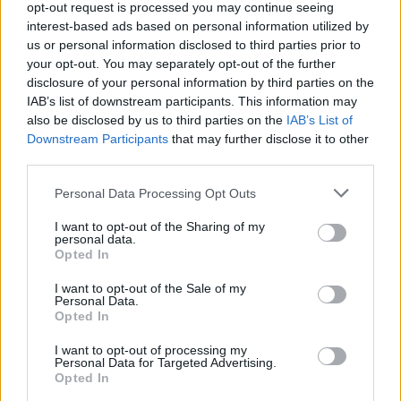
Δεν υπάρχει καμία αξιολόγηση ακόμη.
opt-out request is processed you may continue seeing
interest-based ads based on personal information utilized by
Κάνετε την πρώτη αξιολόγηση για το προϊόν: “Τα μήλα”
us or personal information disclosed to third parties prior to
Η ηλ. διεύθυνση σας δεν δημοσιεύεται.
Τα υποχρεωτικά πεδία
your opt-out. You may separately opt-out of the further
σημειώνονται με
*
disclosure of your personal information by third parties on the
IAB’s list of downstream participants. This information may
Η βαθμολογία σας
*
also be disclosed by us to third parties on the
IAB’s List of
Η αξιολόγησή σας
*
Downstream Participants
that may further disclose it to other
third parties.
Please note that this website/app uses one or more Google
Personal Data Processing Opt Outs
services and may gather and store information including but
not limited to your visit or usage behaviour. You may click to
I want to opt-out of the Sharing of my
personal data.
grant or deny consent to Google and its third-party tags to
Opted In
use your data for below specified purposes in below Google
consent section.
Όνομα
*
I want to opt-out of the Sale of my
Personal Data.
Opted In
Email
*
I want to opt-out of processing my
Αποθήκευσε το όνομά μου, email, και τον ιστότοπο μου σε
Personal Data for Targeted Advertising.
αυτόν τον πλοηγό για την επόμενη φορά που θα σχολιάσω.
Opted In