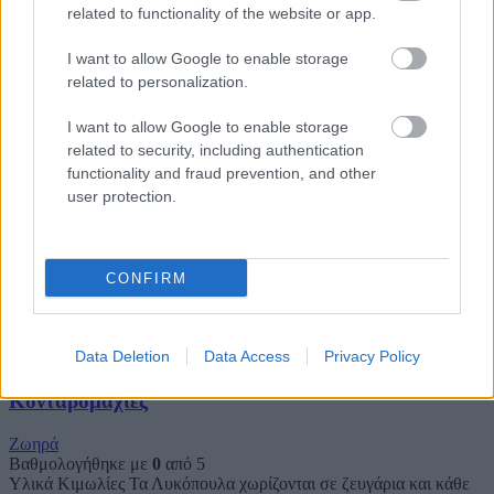
related to functionality of the website or app.
Γη, νερό, αέρας
I want to allow Google to enable storage
related to personalization.
Ζωηρά
Βαθμολογήθηκε με
0
από 5
I want to allow Google to enable storage
Υλικά Κιμωλία Σχεδιάζουμε μια γραμμή στο πάτωμα με κιμωλία.
related to security, including authentication
Τα Λυκόπουλα βρίσκονται πίσω από την γραμμή. Ο Ακέλα μπορεί
να
functionality and fraud prevention, and other
user protection.
Κιμωλίες
Ζωηρά
CONFIRM
Βαθμολογήθηκε με
0
από 5
Υλικά Κιμωλία Σε κάθε Λυκόπουλο δίνεται από μία κιμωλία.
Σκοπός του παιχνιδιού είναι ο καθένας να βάψει τα παπούτσια των
Data Deletion
Data Access
Privacy Policy
Κονταρομαχίες
Ζωηρά
Βαθμολογήθηκε με
0
από 5
Υλικά Κιμωλίες Τα Λυκόπουλα χωρίζονται σε ζευγάρια και κάθε