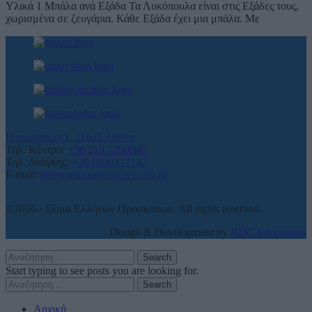
Υλικά 1 Μπάλα ανά Εξάδα Τα Λυκόπουλα είναι στις Εξάδες τους,
χωρισμένα σε ζευγάρια. Κάθε Εξάδα έχει μια μπάλα. Με
Πτολεμαίων 1, 11635 Αθήνα
Τηλ. Κέντρο:
+30 210.7290046
Τηλ. Ανάγκης:
+30 6936117147
E-mail:
ntsesmelopoulos@sep.org.gr
©2026 - Σώμα Ελλήνων Προσκόπων. All rights reserved.
Design & Development by
RDC Informatics
Search
Start typing to see posts you are looking for.
Search
Αρχική