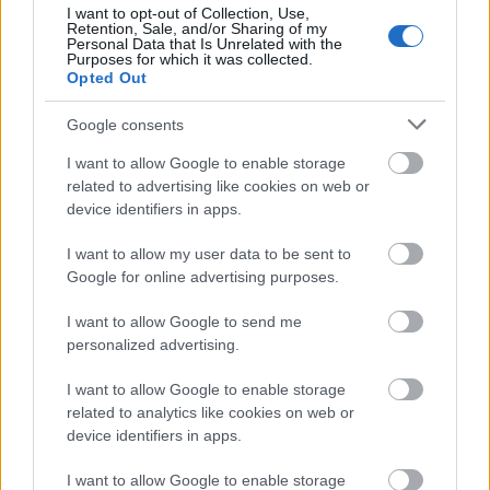
I want to opt-out of Collection, Use,
Retention, Sale, and/or Sharing of my
ΠΙΣΩ ΣΕ Παιχνίδι Πάντα Πάντα Πάντα
Personal Data that Is Unrelated with the
Purposes for which it was collected.
Opted Out
Σχετικά προϊόντα
Google consents
I want to allow Google to enable storage
Ανταλλαγή μπάλας
related to advertising like cookies on web or
device identifiers in apps.
Γνωριμίας
Βαθμολογήθηκε με
0
από 5
I want to allow my user data to be sent to
Υλικά Μπάλα ή κουβάρι μαλλιού Η Αγέλη σχηματίζει κύκλο. Τα
Λυκόπουλα ανταλλάσσουν τη μπάλα φωνάζοντας το όνομα του
Google for online advertising purposes.
Λυκόπουλου στο
I want to allow Google to send me
personalized advertising.
Αχίλλειος πλάτη
I want to allow Google to enable storage
Ζωηρά
related to analytics like cookies on web or
Βαθμολογήθηκε με
0
από 5
device identifiers in apps.
Υλικά Μικρή μπάλα Η Αγέλη, χωρίζεται σε δύο ομάδες τους
Πράσινους και τους Γαλάζιους. Στο κέντρο του γηπέδου
συγκεντρώνονται όλα
I want to allow Google to enable storage