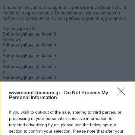
Μπορούμε να χρησιμοποιήσουμε 2 μπάλες και να έχουμε έξω 4
παιδιά σε σχήμα σταυρού. Τα παιδιά που είναι στο κέντρο θα
πρέπει να προσέχουν και τις δύο μπάλες να μην τους χτυπήσουν.
Αξιολογήσεις (0)
Βαθμολογήθηκε με
0
από 5
0 reviews
Βαθμολογήθηκε με
5
από 5
0
Βαθμολογήθηκε με
4
από 5
0
Βαθμολογήθηκε με
3
από 5
0
Βαθμολογήθηκε με
2
από 5
0
Βαθμολογήθηκε με
1
από 5
www.scout-treasure.gr -
Do Not Process My
0
Personal Information
Αξιολογήσεις
If you wish to opt-out of the sale, sharing to third parties, or
processing of your personal or sensitive information for
Clear filters
targeted advertising by us, please use the below opt-out
section to confirm your selection. Please note that after your