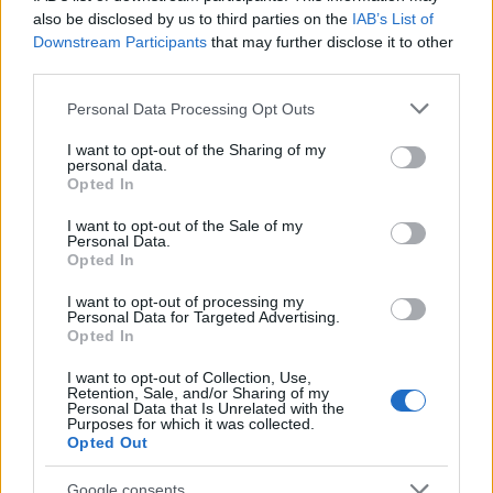
Δεν υπάρχει καμία αξιολόγηση ακόμη.
also be disclosed by us to third parties on the
IAB’s List of
Downstream Participants
that may further disclose it to other
Κάνετε την πρώτη αξιολόγηση για το προϊόν: “Τα
third parties.
λακουβάκια”
Please note that this website/app uses one or more Google
Personal Data Processing Opt Outs
Η ηλ. διεύθυνση σας δεν δημοσιεύεται.
Τα υποχρεωτικά πεδία
services and may gather and store information including but
σημειώνονται με
*
not limited to your visit or usage behaviour. You may click to
I want to opt-out of the Sharing of my
personal data.
grant or deny consent to Google and its third-party tags to
Opted In
use your data for below specified purposes in below Google
Η βαθμολογία σας
*
consent section.
I want to opt-out of the Sale of my
Personal Data.
Opted In
Η αξιολόγησή σας
*
I want to opt-out of processing my
Personal Data for Targeted Advertising.
Opted In
I want to opt-out of Collection, Use,
Retention, Sale, and/or Sharing of my
Personal Data that Is Unrelated with the
Purposes for which it was collected.
Opted Out
Google consents