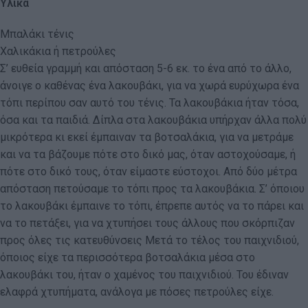
Υλικά
Μπαλάκι τένις
Χαλικάκια ή πετρούλες
Σ’ ευθεία γραμμή και απόσταση 5-6 εκ. το ένα από το άλλο,
άνοιγε ο καθένας ένα λακουβάκι, για να χωρά ευρύχωρα ένα
τόπι περίπου σαν αυτό του τένις. Τα λακουβάκια ήταν τόσα,
όσα και τα παιδιά. Δίπλα στα λακουβάκια υπήρχαν άλλα πολύ
μικρότερα κι εκεί έμπαιναν τα βοτσαλάκια, για να μετράμε
και να τα βάζουμε πότε στο δικό μας, όταν αστοχούσαμε, ή
πότε στο δικό τους, όταν είμαστε εύστοχοι. Από δύο μέτρα
απόσταση πετούσαμε το τόπι προς τα λακουβάκια. Σ’ όποιου
το λακουβάκι έμπαινε το τόπι, έπρεπε αυτός να το πάρει και
να το πετάξει, για να χτυπήσει τους άλλους που σκόρπιζαν
προς όλες τις κατευθύνσεις Μετά το τέλος του παιχνιδιού,
όποιος είχε τα περισσότερα βοτσαλάκια μέσα στο
λακουβάκι του, ήταν ο χαμένος του παιχνιδιού. Του έδιναν
ελαφρά χτυπήματα, ανάλογα με πόσες πετρούλες είχε.