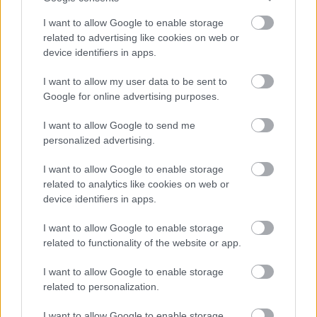
I want to allow Google to enable storage
Όνομα
*
related to advertising like cookies on web or
device identifiers in apps.
I want to allow my user data to be sent to
Email
*
Google for online advertising purposes.
I want to allow Google to send me
personalized advertising.
I want to allow Google to enable storage
Αποθήκευσε το όνομά μου, email, και τον ιστότοπο μου σε
related to analytics like cookies on web or
αυτόν τον πλοηγό για την επόμενη φορά που θα σχολιάσω.
device identifiers in apps.
I want to allow Google to enable storage
related to functionality of the website or app.
I want to allow Google to enable storage
related to personalization.
ΠΙΣΩ ΣΕ Παιχνίδι Πάντα Πάντα Πάντα
I want to allow Google to enable storage