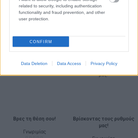
related to security, including authentication
functionality and fraud prevention, and other
Σχετικά προϊόντα
user protection.
CONFIRM
Data Deletion
Data Access
Privacy Policy
Βρες τη θέση σου!
Βρίσκοντας τους ρυθμούς
μας!
Γνωριμίας