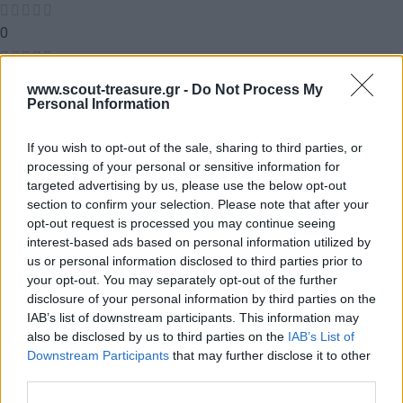
0
0
www.scout-treasure.gr -
Do Not Process My
Αξιολογήσεις
Personal Information
If you wish to opt-out of the sale, sharing to third parties, or
processing of your personal or sensitive information for
targeted advertising by us, please use the below opt-out
Δεν υπάρχει καμία αξιολόγηση ακόμη.
section to confirm your selection. Please note that after your
opt-out request is processed you may continue seeing
Κάνετε την πρώτη αξιολόγηση για το προϊόν: “ΣΥΓΓΡΑΦΙΚΗ
interest-based ads based on personal information utilized by
ΣΚΥΤΑΛΟΔΡΟΜΙΑ”
us or personal information disclosed to third parties prior to
your opt-out. You may separately opt-out of the further
Η ηλ. διεύθυνση σας δεν δημοσιεύεται.
Τα υποχρεωτικά πεδία
disclosure of your personal information by third parties on the
σημειώνονται με
*
IAB’s list of downstream participants. This information may
also be disclosed by us to third parties on the
IAB’s List of
Η βαθμολογία σας
*
Downstream Participants
that may further disclose it to other
third parties.