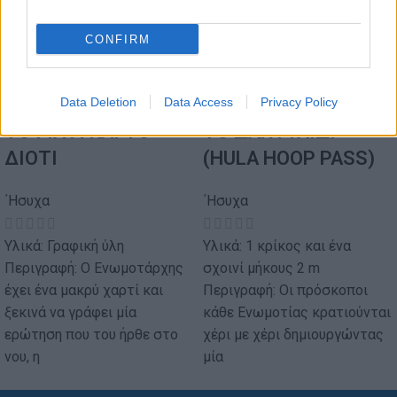
CONFIRM
Data Deletion
Data Access
Privacy Policy
ΤΟ ΓΙΑΤΙ ΚΑΙ ΤΟ
ΤΟ ΔΑΧΤΥΛΙΔΙ
ΔΙΟΤΙ
(HULA HOOP PASS)
΄Ησυχα
΄Ησυχα
Υλικά: Γραφική ύλη
Υλικά: 1 κρίκος και ένα
Περιγραφή: Ο Ενωμοτάρχης
σχοινί μήκους 2 m
έχει ένα μακρύ χαρτί και
Περιγραφή: Οι πρόσκοποι
ξεκινά να γράφει μία
κάθε Ενωμοτίας κρατιούνται
ερώτηση που του ήρθε στο
χέρι με χέρι δημιουργώντας
νου, η
μία