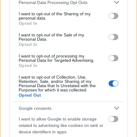
Please note that this website/app uses one or more Google
Personal Data Processing Opt Outs
Η αξιολόγησή σας
*
services and may gather and store information including but
not limited to your visit or usage behaviour. You may click to
I want to opt-out of the Sharing of my
personal data.
grant or deny consent to Google and its third-party tags to
Opted In
use your data for below specified purposes in below Google
consent section.
I want to opt-out of the Sale of my
Personal Data.
Opted In
I want to opt-out of processing my
Personal Data for Targeted Advertising.
Opted In
Όνομα
*
I want to opt-out of Collection, Use,
Retention, Sale, and/or Sharing of my
Personal Data that Is Unrelated with the
Purposes for which it was collected.
Opted Out
Email
*
Google consents
I want to allow Google to enable storage
related to advertising like cookies on web or
device identifiers in apps.