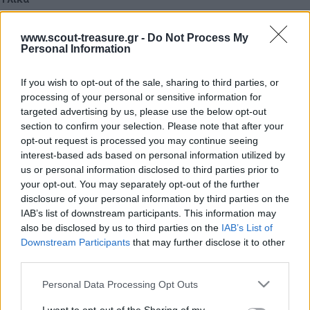
Μαντήλια
www.scout-treasure.gr -
Do Not Process My
Η Αγέλη δημιουργεί έναν κύκλο και όλοι αρχίζουν να γυρίζουν
Personal Information
γύρω – γύρω, έτσι ώστε ο κύκλος να περιστρέφεται. Με το
σύνθημα του Ακέλα όλα τα Λυκόπουλα κλείνουν τα μάτια με
If you wish to opt-out of the sale, sharing to third parties, or
processing of your personal or sensitive information for
τα καπέλα, τα μαντήλια ή με τα χέρια τους. Ο Ακέλα
targeted advertising by us, please use the below opt-out
ακουμπάει κάποιον στον ώμο, ο οποίος πρέπει να φύγει
section to confirm your selection. Please note that after your
γρήγορα και αθόρυβα από τον κύκλο. Μόλις το παιδί αυτό
opt-out request is processed you may continue seeing
φύγει, τότε ο Ακέλα επιτρέπει στα Λυκόπουλα να ανοίξουν
interest-based ads based on personal information utilized by
τα μάτια τους. Όλοι προσπαθούν να βρουν ποιος λείπει. Ο
us or personal information disclosed to third parties prior to
your opt-out. You may separately opt-out of the further
πρώτος που θα το βρεί είναι ο νικητής.
disclosure of your personal information by third parties on the
IAB’s list of downstream participants. This information may
also be disclosed by us to third parties on the
IAB’s List of
Αξιολογήσεις (0)
Downstream Participants
that may further disclose it to other
third parties.
Please note that this website/app uses one or more Google
Personal Data Processing Opt Outs
services and may gather and store information including but
ΠΙΣΩ ΣΕ Παιχνίδι Πάντα Πάντα Πάντα