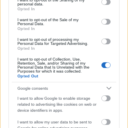
not limited to your visit or usage behaviour. You may click to
I want to opt-out of the Sharing of my
personal data.
grant or deny consent to Google and its third-party tags to
Opted In
use your data for below specified purposes in below Google
consent section.
Σχετικά προϊόντα
I want to opt-out of the Sale of my
Personal Data.
Opted In
I want to opt-out of processing my
Personal Data for Targeted Advertising.
Opted In
I want to opt-out of Collection, Use,
Retention, Sale, and/or Sharing of my
Personal Data that Is Unrelated with the
Purposes for which it was collected.
Opted Out
Google consents
I want to allow Google to enable storage
related to advertising like cookies on web or
device identifiers in apps.
Αχίλλειος πλάτη
Βαρελάκια
I want to allow my user data to be sent to
Ζωηρά
Σκυταλοδρομικά