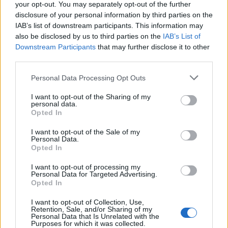
your opt-out. You may separately opt-out of the further
Η βαθμολογία σας
*
disclosure of your personal information by third parties on the
Η αξιολόγησή σας
*
IAB’s list of downstream participants. This information may
also be disclosed by us to third parties on the
IAB’s List of
Downstream Participants
that may further disclose it to other
third parties.
Please note that this website/app uses one or more Google
Personal Data Processing Opt Outs
services and may gather and store information including but
not limited to your visit or usage behaviour. You may click to
I want to opt-out of the Sharing of my
personal data.
grant or deny consent to Google and its third-party tags to
Όνομα
*
Opted In
use your data for below specified purposes in below Google
Email
*
consent section.
I want to opt-out of the Sale of my
Personal Data.
Αποθήκευσε το όνομά μου, email, και τον ιστότοπο μου σε
Opted In
αυτόν τον πλοηγό για την επόμενη φορά που θα σχολιάσω.
I want to opt-out of processing my
Personal Data for Targeted Advertising.
Opted In
ΠΙΣΩ ΣΕ Παιχνίδι Πάντα Πάντα Πάντα
I want to opt-out of Collection, Use,
Retention, Sale, and/or Sharing of my
Σχετικά προϊόντα
Personal Data that Is Unrelated with the
Purposes for which it was collected.