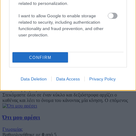
related to personalization.
στα τέσσερα. Οι σκύλοι κυνηγούν τις γάτες. Στο κέντρο χαράζουμε
ένα
I want to allow Google to enable storage
related to security, including authentication
Καλημέρα
functionality and fraud prevention, and other
user protection.
Γνωριμίας
Βαθμολογήθηκε με
0
από 5
Η Αγέλη σχηματίζει κύκλο. Ένα Λυκόπουλο βρίσκεται έξω από
τον κύκλο και γυρίζει γύρω από αυτόν. Όταν αγγίξει ένα άλλο
CONFIRM
Ο κύκλος των συστάσεων
Data Deletion
Data Access
Privacy Policy
Γνωριμίας
Βαθμολογήθηκε με
0
από 5
Στεκόμαστε όλοι σε έναν κύκλο και δεξιόστροφα αρχίζει ο
καθένας και λέει το όνομα του κάνοντας μία κίνηση. Ο επόμενος
Ότι μου αρέσει
Γνωριμίας
Βαθμολογήθηκε με
0
από 5