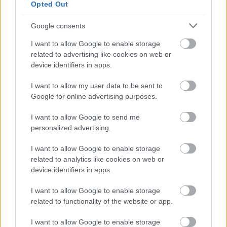
Opted Out
Άσκηση θάρρους
Google consents
I want to allow Google to enable storage
Γνωριμίας
related to advertising like cookies on web or
Βαθμολογήθηκε με
0
από 5
Ο Ακέλα αναλαμβάνει ρόλο «διοργανωτή» και δίνει στον κάθε ένα
device identifiers in apps.
από τους υπόλοιπους από έναν αριθμό. Στη συνέχεια, δίνει στην
I want to allow my user data to be sent to
Google for online advertising purposes.
Βρίσκοντας τους ρυθμούς μας!
I want to allow Google to send me
Γνωριμίας
personalized advertising.
Βαθμολογήθηκε με
0
από 5
Στον κύκλο συντονίζονται όλοι στον απλό ρυθμό κάποιων
I want to allow Google to enable storage
χτυπημάτων, π.χ. σε 4 χρόνους: 2 παλαμάκια στα χέρια, 2
χτυπήματα στα
related to analytics like cookies on web or
device identifiers in apps.
Γάτες & σκύλοι
I want to allow Google to enable storage
related to functionality of the website or app.
Ζωηρά
Βαθμολογήθηκε με
0
από 5
I want to allow Google to enable storage
Το παιχνίδι παίζεται από δύο αντίπαλες ομάδες. Όλοι στέκονται