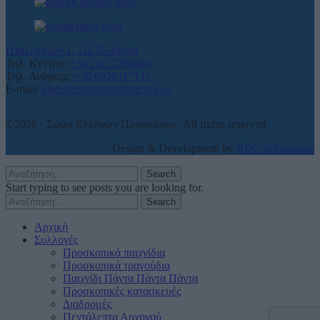
Πτολεμαίων 1, 11635 Αθήνα
Τηλ. Κέντρο:
+30 210.7290046
Τηλ. Ανάγκης:
+30 6936117147
E-mail:
ntsesmelopoulos@sep.org.gr
©2026 - Σώμα Ελλήνων Προσκόπων. All rights reserved.
Design & Development by
RDC Informatics
Search
Start typing to see posts you are looking for.
Search
Αρχική
Συλλογές
Προσκοπικά παιχνίδια
Προσκοπικά τραγούδια
Παιχνίδι Πάντα Πάντα Πάντα
Προσκοπικές κατασκευές
Διαδρομές
Πεντάλεπτα Αρχηγού