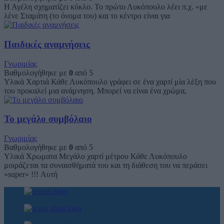
Η Αγέλη σχηματίζει κύκλο. Το πρώτο Λυκόπουλο λέει π.χ. «με
λένε Σταμάτη (το όνομα του) και το κέντρο είναι για
Παιδικές αναμνήσεις
Γνωριμίας
Βαθμολογήθηκε με
0
από 5
Υλικά Χαρτιά Κάθε Λυκόπουλο γράφει σε ένα χαρτί μία λέξη που
του προκαλεί μια ανάμνηση. Μπορεί να είναι ένα χρώμα,
Το μεγάλο συμβόλαιο
Γνωριμίας
Βαθμολογήθηκε με
0
από 5
Υλικά Χρωματα Μεγάλο χαρτί μέτρου Κάθε Λυκόπουλο
μοιράζεται τα συναισθήματά του και τη διάθεση του να περάσει
«super» !!! Αυτή