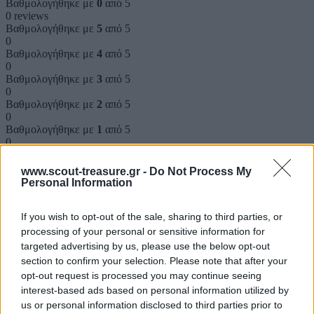
Βαθμολογήθηκε με
0
από 5
0 reviews
Βαθμολογήθηκε με
5
από 5
0
Βαθμολογήθηκε με
4
από 5
0
Βαθμολογήθηκε με
3
από 5
0
Βαθμολογήθηκε με
2
από 5
0
Βαθμολογήθηκε με
1
από 5
0
Αξιολογήσεις
www.scout-treasure.gr -
Do Not Process My
Personal Information
Clear filters
If you wish to opt-out of the sale, sharing to third parties, or
processing of your personal or sensitive information for
Δεν υπάρχει καμία αξιολόγηση ακόμη.
targeted advertising by us, please use the below opt-out
section to confirm your selection. Please note that after your
Κάνετε την πρώτη αξιολόγηση για το προϊόν: “Πέρνα το κλειδί”
opt-out request is processed you may continue seeing
Η ηλ. διεύθυνση σας δεν δημοσιεύεται.
Τα υποχρεωτικά πεδία
interest-based ads based on personal information utilized by
σημειώνονται με
*
us or personal information disclosed to third parties prior to